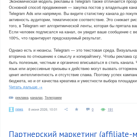
Экономическая модель рекламы в Telegram также отличается прозр
Основной способ продвижения — закупка постов у владельцев кан
Telegram Ads или напрямую. Вы видите статистику канала до покуп
активность аудитории, тематическое соответствие. Это снижает ри
того, в Telegram нет алгоритмической ленты, которая бы прятала ва
Если человек подписался на канал, он увидит ваше сообщение с ве
100%, что гарантирует предсказуемый результат.
Однако есть и нюансы. Telegram — это текстовая среда. Визуальна
вторична по отношению к смыслу и копирайтингу. Чтобы реклама с
быть полезным, честным и органично вписываться в стиль канала.
язык или агрессивные призывы к действию могут вызвать отторжени
ценит интеллигентность и отсутствие спама. Поэтому успех кампани
бюджета, но и от качества креатива и уместности выбора площадки
Читать дальше →
реклама
,
каналах
,
Телеграмм
news
8 июня 2026, 10:01
0
191
Партнерский маркетинг (affiliate-