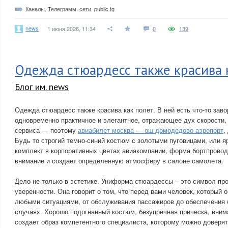
Каналы
,
Телеграмм
,
сети
,
public.tg
news
1 июня 2026, 11:34
0
139
Одежда стюардесс также красива 
Блог им. news
Одежда стюардесс также красива как полет. В ней есть что-то за
одновременно практичное и элегантное, отражающее дух скорости,
сервиса — поэтому
авиабилет москва — ош домодедово аэропорт
,
Будь то строгий темно-синий костюм с золотыми пуговицами, или я
комплект в корпоративных цветах авиакомпании, форма бортпровод
внимание и создает определенную атмосферу в салоне самолета.
Дело не только в эстетике. Униформа стюардессы – это символ п
уверенности. Она говорит о том, что перед вами человек, который 
любыми ситуациями, от обслуживания пассажиров до обеспечения 
случаях. Хорошо подогнанный костюм, безупречная прическа, вним
создает образ компетентного специалиста, которому можно доверят