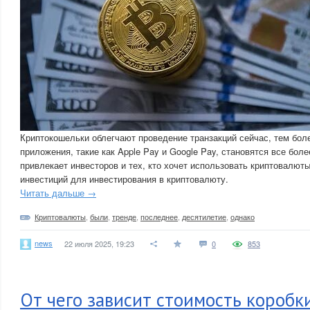
Криптокошельки облегчают проведение транзакций сейчас, тем бол
приложения, такие как Apple Pay и Google Pay, становятся все бол
привлекает инвесторов и тех, кто хочет использовать криптовалюты 
инвестиций для инвестирования в криптовалюту.
Читать дальше →
Криптовалюты
,
были
,
тренде
,
последнее
,
десятилетие
,
однако
news
22 июля 2025, 19:23
0
853
От чего зависит стоимость коробк