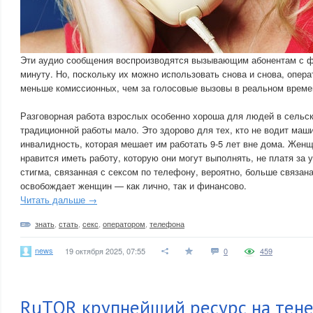
Эти аудио сообщения воспроизводятся вызывающим абонентам с ф
минуту. Но, поскольку их можно использовать снова и снова, опер
меньше комиссионных, чем за голосовые вызовы в реальном време
Разговорная работа взрослых особенно хороша для людей в сельск
традиционной работы мало. Это здорово для тех, кто не водит маш
инвалидность, которая мешает им работать 9-5 лет вне дома. Жен
нравится иметь работу, которую они могут выполнять, не платя за 
стигма, связанная с сексом по телефону, вероятно, больше связана
освобождает женщин — как лично, так и финансово.
Читать дальше →
знать
,
стать
,
секс
,
оператором
,
телефона
news
19 октября 2025, 07:55
0
459
RuTOR крупнейший ресурс на тен