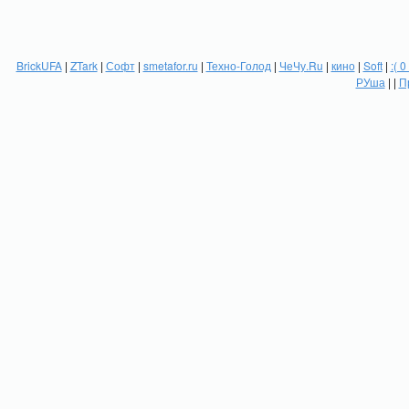
BrickUFA
|
ZTark
|
Софт
|
smetafor.ru
|
Техно-Голод
|
ЧеЧу.Ru
|
кино
|
Soft
|
:( 0
РУша
| |
П