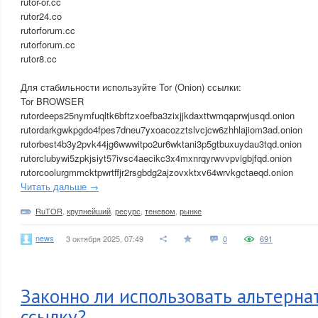
rutor-or.cc
rutor24.co
rutorforum.cc
rutorforum.cc
rutor8.cc
Для стабильности используйте Tor (Onion) ссылки:
Tor BROWSER
rutordeeps25nymfuqltk6bftzxoefba3zixjjkdaxttwmqaprwjusqd.onion
rutordarkgwkpgdo4fpes7dneu7yxoacozztslvcjcw6zhhlajiom3ad.onion
rutorbest4b3y2pvk44jg6wwwitpo2ur6wktani3p5gtbuxuydau3tqd.onion
rutorclubywi5zpkjsiyt57ivsc4aecikc3x4mxnrqyrwvvpvigbjfqd.onion
rutorcoolurgmmcktpwrtffjr2rsgbdg2ajzovxktxv64wrvkgctaeqd.onion
Читать дальше →
RuTOR
,
крупнейший
,
ресурс
,
теневом
,
рынке
news
3 октября 2025, 07:49
0
691
Законно ли использовать альтерн
ссылку?