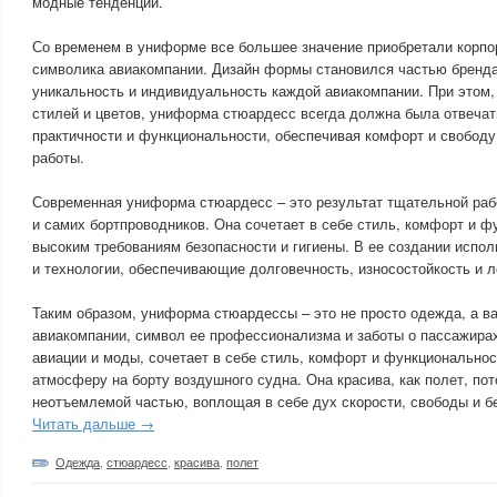
модные тенденции.
Со временем в униформе все большее значение приобретали корпо
символика авиакомпании. Дизайн формы становился частью бренда
уникальность и индивидуальность каждой авиакомпании. При этом,
стилей и цветов, униформа стюардесс всегда должна была отвеча
практичности и функциональности, обеспечивая комфорт и свободу
работы.
Современная униформа стюардесс – это результат тщательной раб
и самих бортпроводников. Она сочетает в себе стиль, комфорт и ф
высоким требованиям безопасности и гигиены. В ее создании испо
и технологии, обеспечивающие долговечность, износостойкость и л
Таким образом, униформа стюардессы – это не просто одежда, а 
авиакомпании, символ ее профессионализма и заботы о пассажира
авиации и моды, сочетает в себе стиль, комфорт и функциональнос
атмосферу на борту воздушного судна. Она красива, как полет, пот
неотъемлемой частью, воплощая в себе дух скорости, свободы и б
Читать дальше →
Одежда
,
стюардесс
,
красива
,
полет