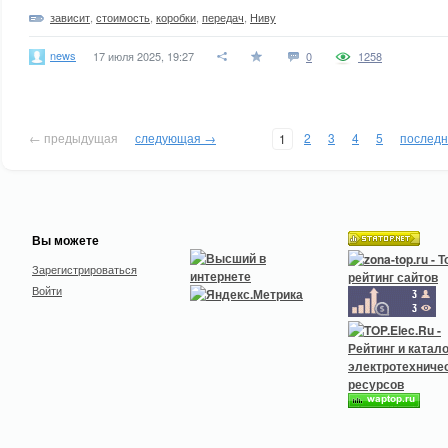
зависит
,
стоимость
,
коробки
,
передач
,
Ниву
news
17 июля 2025, 19:27
0
1258
← предыдущая
следующая →
2
3
4
5
послед
1
Вы можете
Зарегистрироваться
Войти