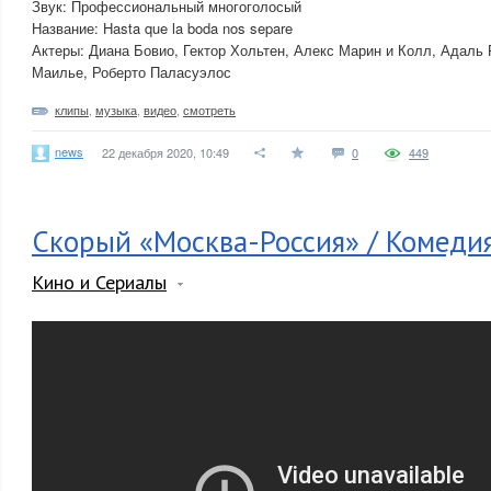
Звук: Профессиональный многоголосый
Название: Hasta que la boda nos separe
Актеры: Диана Бовио, Гектор Хольтен, Алекс Марин и Колл, Адаль
Маилье, Роберто Паласуэлос
клипы
,
музыка
,
видео
,
смотреть
news
22 декабря 2020, 10:49
0
449
Скорый «Москва-Россия» / Комеди
Кино и Сериалы