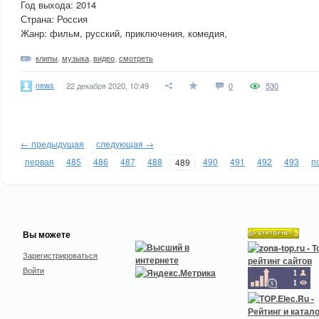
Год выхода: 2014
Страна: Россия
Жанр: фильм, русский, приключения, комедия,
клипы
,
музыка
,
видео
,
смотреть
news
22 декабря 2020, 10:49
0
530
← предыдущая
следующая →
первая
485
486
487
488
490
491
492
493
п
489
Вы можете
Зарегистрироваться
Войти