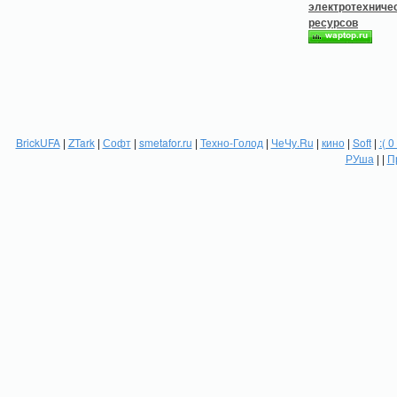
BrickUFA
|
ZTark
|
Софт
|
smetafor.ru
|
Техно-Голод
|
ЧеЧу.Ru
|
кино
|
Soft
|
:( 0
РУша
| |
П