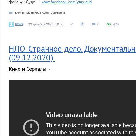
фейсбук Дудя —
www.facebook.com/yury.dud
клипы
,
музыка
,
видео
,
смотреть
news
22 декабря 2020, 10:50
0
476
НЛО. Странное дело. Документаль
(09.12.2020).
Кино и Сериалы