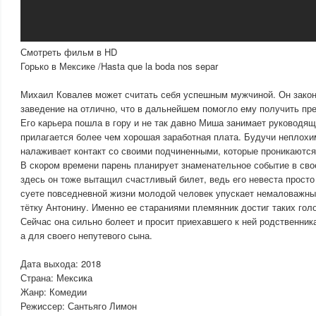
Смотреть фильм в HD
Горько в Мексике /Hasta que la boda nos separ
Михаил Ковалев может считать себя успешным мужчиной. Он закон
заведение на отлично, что в дальнейшем помогло ему получить пр
Его карьера пошла в гору и не так давно Миша занимает руководя
прилагается более чем хорошая заработная плата. Будучи неплохи
налаживает контакт со своими подчиненными, которые проникаются
В скором времени парень планирует знаменательное событие в сво
здесь он тоже вытащил счастливый билет, ведь его невеста просто 
суете повседневной жизни молодой человек упускает немаловажн
тётку Антонину. Именно ее стараниями племянник достиг таких го
Сейчас она сильно болеет и просит приехавшего к ней родственника
а для своего непутевого сына.
Дата выхода: 2018
Страна: Мексика
Жанр: Комедии
Режиссер: Сантьяго Лимон