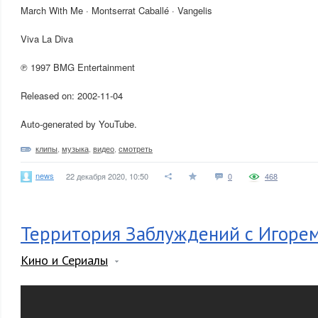
March With Me · Montserrat Caballé · Vangelis
Viva La Diva
℗ 1997 BMG Entertainment
Released on: 2002-11-04
Auto-generated by YouTube.
клипы
,
музыка
,
видео
,
смотреть
news
22 декабря 2020, 10:50
0
468
Территория Заблуждений с Игоре
Кино и Сериалы