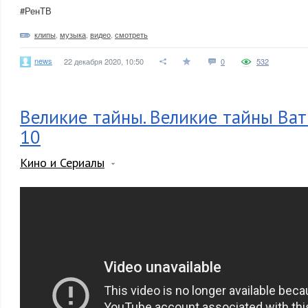
#РенТВ
клипы
,
музыка
,
видео
,
смотреть
news
22 декабря 2020, 10:50
0
532
Великие тайны. Великие тайны Ват
10
Кино и Сериалы