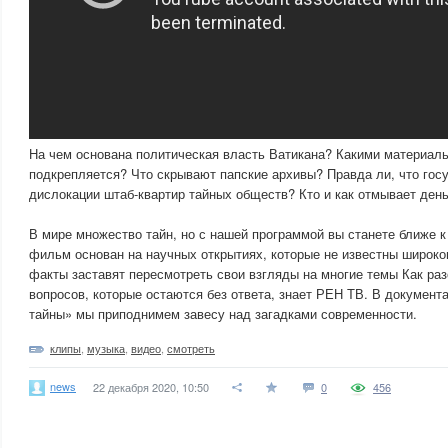
На чем основана политическая власть Ватикана? Какими материал
подкрепляется? Что скрывают папские архивы? Правда ли, что гос
дислокации штаб-квартир тайных обществ? Кто и как отмывает день
В мире множество тайн, но с нашей программой вы станете ближе к
фильм основан на научных открытиях, которые не известны широко
факты заставят пересмотреть свои взгляды на многие темы Как раз
вопросов, которые остаются без ответа, знает РЕН ТВ. В докумен
тайны» мы приподнимем завесу над загадками современности.
клипы
,
музыка
,
видео
,
смотреть
news
22 декабря 2020, 10:50
0
456