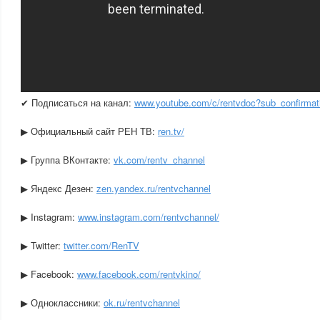
✔ Подписаться на канал:
www.youtube.com/c/rentvdoc?sub_confirmat
▶ Официальный сайт РЕН ТВ:
ren.tv/
▶ Группа ВКонтакте:
vk.com/rentv_channel
▶ Яндекс Дезен:
zen.yandex.ru/rentvchannel
▶ Instagram:
www.instagram.com/rentvchannel/
▶ Twitter:
twitter.com/RenTV
▶ Facebook:
www.facebook.com/rentvkino/
▶ Одноклассники:
ok.ru/rentvchannel