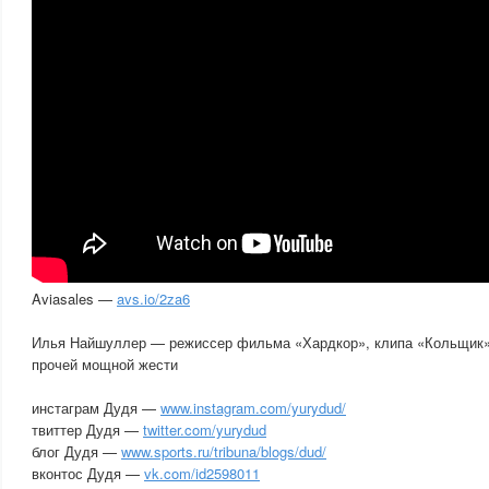
Aviasales —
avs.io/2za6
Илья Найшуллер — режиссер фильма «Хардкор», клипа «Кольщик»
прочей мощной жести
инстаграм Дудя —
www.instagram.com/yurydud/
твиттер Дудя —
twitter.com/yurydud
блог Дудя —
www.sports.ru/tribuna/blogs/dud/
вконтос Дудя —
vk.com/id2598011