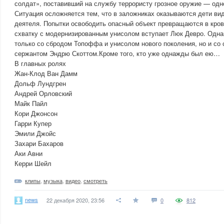
солдат», поставивший на службу террористу грозное оружие — одн
Ситуация осложняется тем, что в заложниках оказываются дети ви
деятеля. Попытки освободить опасный объект превращаются в кров
схватку с модернизированным унисолом вступает Люк Девро. Однак
только со сбродом Топоффа и унисолом нового поколения, но и с
сержантом Эндрю Скоттом.Кроме того, кто уже однажды был ею…
В главных ролях
Жан-Клод Ван Дамм
Дольф Лундгрен
Андрей Орловский
Майк Пайл
Кори Джонсон
Гарри Купер
Эмили Джойс
Захари Бахаров
Аки Авни
Керри Шейл
клипы
,
музыка
,
видео
,
смотреть
news
22 декабря 2020, 23:56
0
812