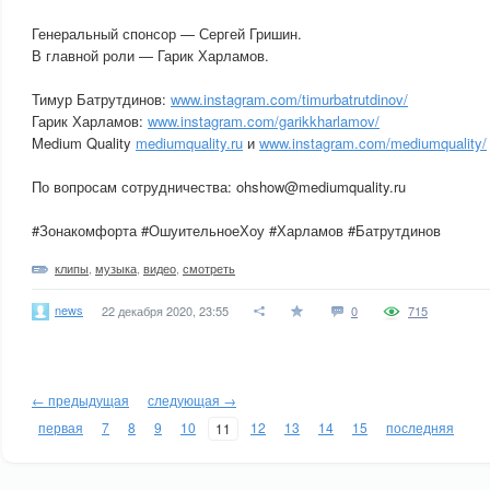
Генеральный спонсор — Сергей Гришин.
В главной роли — Гарик Харламов.
Тимур Батрутдинов:
www.instagram.com/timurbatrutdinov/
Гарик Харламов:
www.instagram.com/garikkharlamov/
Medium Quality
mediumquality.ru
и
www.instagram.com/mediumquality/
По вопросам сотрудничества: ohshow@mediumquality.ru
#Зонакомфорта #ОшуительноеХоу #Харламов #Батрутдинов
клипы
,
музыка
,
видео
,
смотреть
news
22 декабря 2020, 23:55
0
715
← предыдущая
следующая →
первая
7
8
9
10
12
13
14
15
последняя
11