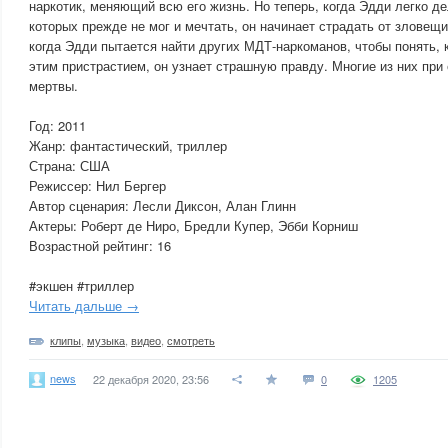
наркотик, меняющий всю его жизнь. Но теперь, когда Эдди легко де
которых прежде не мог и мечтать, он начинает страдать от зловещ
когда Эдди пытается найти других МДТ-наркоманов, чтобы понять, 
этим пристрастием, он узнает страшную правду. Многие из них пр
мертвы.
Год: 2011
Жанр: фантастический, триллер
Страна: США
Режиссер: Нил Бергер
Автор сценария: Лесли Диксон, Алан Глинн
Актеры: Роберт де Ниро, Бредли Купер, Эбби Корниш
Возрастной рейтинг: 16
#экшен #триллер
Читать дальше →
клипы
,
музыка
,
видео
,
смотреть
news
22 декабря 2020, 23:56
0
1205