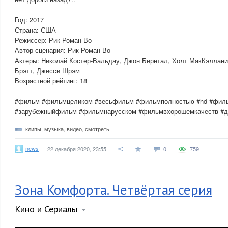
Год: 2017
Страна: США
Режиссер: Рик Роман Во
Автор сценария: Рик Роман Во
Актеры: Николай Костер-Вальдау, Джон Бернтал, Холт МакКэллани
Брэтт, Джесси Шрэм
Возрастной рейтинг: 18
#фильм #фильмцеликом #весьфильм #фильмполностью #hd #филь
#зарубежныйфильм #фильмнарусском #фильмвхорошемкачеств #д
клипы
,
музыка
,
видео
,
смотреть
news
22 декабря 2020, 23:55
0
759
Зона Комфорта. Четвёртая серия
Кино и Сериалы