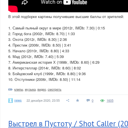
В этой подборке картины получившие высшие баллы от зрителей:
1. Самый пьяный округ в мире (2012г, IMDb: 7.30) | 0:15
2. Город бога (2002г, IMDb: 8.70) | 1:33
3. Охота (2012г, IMDb: 8.30) | 2:36
4. Престиж (2006г, IMDb: 8.50) | 3:41
5. Начало (2010г, IMDb: 8.80) | 4:33
6. Мад (2012г, IMDb: 7.40) | 5:39
7. Американская история Х (1998г, IMDb: 8.60) | 6:29
8. Интерстеллар (2014г, IMDb: 8.60) | 8:02
9. Бойцовский клуб (1999г, IMDb: 8.80) | 9:36
10. Отступники (2006г, IMDb: 8.50) | 11:14
клипы
,
музыка
,
видео
,
смотреть
news
22 декабря 2020, 23:55
0
1605
Выстрел в Пустоту / Shot Caller (2