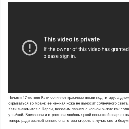
Ночами 17-летняя Кэти сочиняет красивые песни под гитару, а дне
скрываться во мраке: её нежная кожа не выносит солнечного света
Кэти знакомится с Чарли, веселым парнем с копной рыжих как сол
улыбкой. Внезапная и страстная любовь яркой вспышкой озаряет ж
теперь ради возлюбленного она готова сгореть в лучах света безум