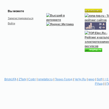
Вы можете
Зарегистрироваться
Войти
BrickUFA
|
ZTark
|
Софт
|
smetafor.ru
|
Техно-Голод
|
ЧеЧу.Ru
|
кино
|
Soft
|
:( 0
РУша
| |
П