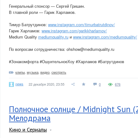
Генеральный спонсор — Сергей Гришин.
В главной роли — Гарик Харламов.
Тимур Батрутдинов:
www.instagram.com/timurbatrutdinov/
Гарик Харламов:
www.instagram.com/garikkharlamov/
Medium Quality
mediumquality.ru
и
www.instagram.com/mediumquality/
По вопросам сотрудничества: ohshow@mediumquality.ru
#Зонакомфорта #ОшуительноеХоу #Харламов #Батрутдинов
клипы
,
музыка
,
видео
,
смотреть
news
22 декабря 2020, 23:55
0
676
Полночное солнце / Midnight Sun (
Мелодрама
Кино и Сериалы