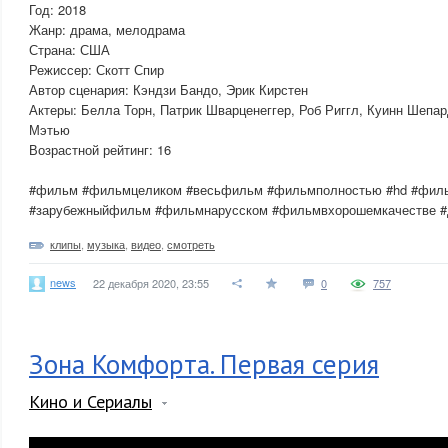
Год: 2018
Жанр: драма, мелодрама
Страна: США
Режиссер: Скотт Спир
Автор сценария: Кэндзи Бандо, Эрик Кирстен
Актеры: Белла Торн, Патрик Шварценеггер, Роб Риггл, Куинн Шепар
Мэтью
Возрастной рейтинг: 16
#фильм #фильмцеликом #весьфильм #фильмполностью #hd #филь
#зарубежныйфильм #фильмнарусском #фильмвхорошемкачестве #
клипы
,
музыка
,
видео
,
смотреть
news
22 декабря 2020, 23:55
0
757
Зона Комфорта. Первая серия
Кино и Сериалы