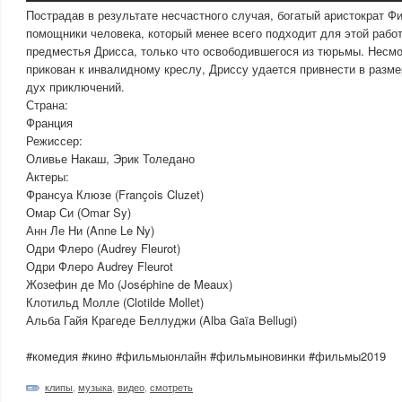
Пострадав в результате несчастного случая, богатый аристократ Ф
помощники человека, который менее всего подходит для этой рабо
предместья Дрисса, только что освободившегося из тюрьмы. Несмо
прикован к инвалидному креслу, Дриссу удается привнести в разм
дух приключений.
Страна:
Франция
Режиссер:
Оливье Накаш, Эрик Толедано
Актеры:
Франсуа Клюзе (François Cluzet)
Омар Си (Omar Sy)
Анн Ле Ни (Anne Le Ny)
Одри Флеро (Audrey Fleurot)
Одри Флеро Audrey Fleurot
Жозефин де Мо (Joséphine de Meaux)
Клотильд Молле (Clotilde Mollet)
Альба Гайя Крагеде Беллуджи (Alba Gaïa Bellugi)
#комедия #кино #фильмыонлайн #фильмыновинки #фильмы2019
клипы
,
музыка
,
видео
,
смотреть