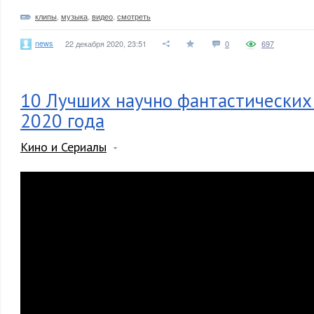
клипы
,
музыка
,
видео
,
смотреть
news
22 декабря 2020, 23:51
0
697
10 Лучших научно фантастических
2020 года
Кино и Сериалы