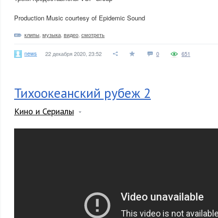
Production Music courtesy of Epidemic Sound
клипы
,
музыка
,
видео
,
смотреть
news
22 декабря 2020, 23:52
0
651
Тихоокеанский рубеж 2
Кино и Сериалы