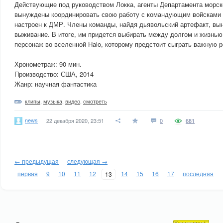
Действующие под руководством Локка, агенты Департамента морск
вынуждены координировать свою работу с командующим войсками 
настроен к ДМР. Члены команды, найдя дьявольский артефакт, вы
выживание. В итоге, им придется выбирать между долгом и жизнью
персонаж во вселенной Halo, которому предстоит сыграть важную ро
Хронометраж: 90 мин.
Производство: США, 2014
Жанр: научная фантастика
клипы
,
музыка
,
видео
,
смотреть
news
22 декабря 2020, 23:51
0
681
← предыдущая
следующая →
первая
9
10
11
12
14
15
16
17
последняя
13