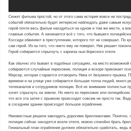
Сюжет фильма простой, но от этого сама история вовсе не пострад
событий обязательно будет интересно наблюдать даже самым иск
герой почти весь фильм находиться на одном и том же месте, а вок
главные события. А начинается всё с того, что бывшего полицейско
Кэссиди обвиняют в преступлении, которого тот не совершал. По кр
сам герой. Из-за того, что никто ему не поверил, Ник решает покон
Герой собирается спрыгнуть с карниза нью-йоркского отеля.
Как обычно это бывает в подобных ситуациях, на место возможной 
собираются случайные перехожие, полиция и вскоре приезжает пси
Мерсер, которая старается отговорить Ника от безумного прыжка. 
времени и на улице уже собирается большая толпа людей, много р
телеканалов и сотрудников полиции. Всё их внимание полностью пр
хочет спрыгнуть на землю. Но никто из перехожих или полицейских 
что вся эта затея с прыжком происходит совсем не просто так. Вед
в соседнем здании происходит большое ограбление.
Неизвестные решили завладеть дорогими бриллиантами. Понятно, ч
полиции сейчас находятся возле отеля, можно спокойно брать брил
Гениальный план ограбления должен обязательно сработать, ведь 