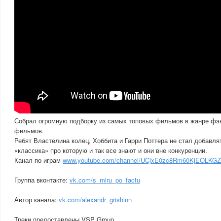
Собрал огромную подборку из самых топовых фильмов в жанре фэн
фильмов.
Ребят Властелина колец, Хоббита и Гарри Поттера не стал добавля
«классика» про которую и так все знают и они вне конкуренции.
Канал по играм
www.youtube.com/channel/UCjxE0zc8Rm60KjEOLKG
Группа вконтакте:
vk.com/s_miru_po_factu
Автор канала:
vk.com/alexandr_grishinn
Треки предоставлены VSP Group