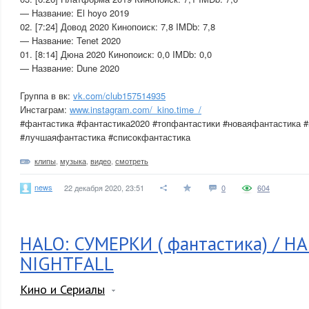
— Название: El hoyo 2019
02. [7:24] Довод 2020 Кинопоиск: 7,8 IMDb: 7,8
— Название: Tenet 2020
01. [8:14] Дюна 2020 Кинопоиск: 0,0 IMDb: 0,0
— Название: Dune 2020
Группа в вк:
vk.com/club157514935
Инстаграм:
www.instagram.com/_kino.time_/
#фантастика #фантастика2020 #топфантастики #новаяфантастика 
#лучшаяфантастика #списокфантастика
клипы
,
музыка
,
видео
,
смотреть
news
22 декабря 2020, 23:51
0
604
HALO: СУМЕРКИ ( фантастика) / HA
NIGHTFALL
Кино и Сериалы