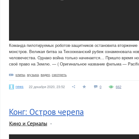
Команда пилотируемых роботов-защитников остановила вторжение 
монстров. Великая битва за Тихоокеанский рубеж ознаменовала нов
человечества. Однако война только начинается… Пришло время но
своё право на Землю. — ( Оригинальное название фильма — Pacific 
клипы
,
музыка
,
видео
,
смотреть
news
22 декабря 2020, 23:52
0
662
Конг: Остров черепа
Кино и Сериалы