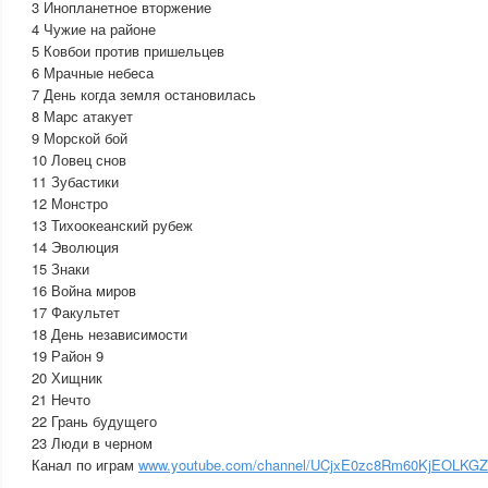
3 Инопланетное вторжение
4 Чужие на районе
5 Ковбои против пришельцев
6 Мрачные небеса
7 День когда земля остановилась
8 Марс атакует
9 Морской бой
10 Ловец снов
11 Зубастики
12 Монстро
13 Тихоокеанский рубеж
14 Эволюция
15 Знаки
16 Война миров
17 Факультет
18 День независимости
19 Район 9
20 Хищник
21 Нечто
22 Грань будущего
23 Люди в черном
Канал по играм
www.youtube.com/channel/UCjxE0zc8Rm60KjEOLKG