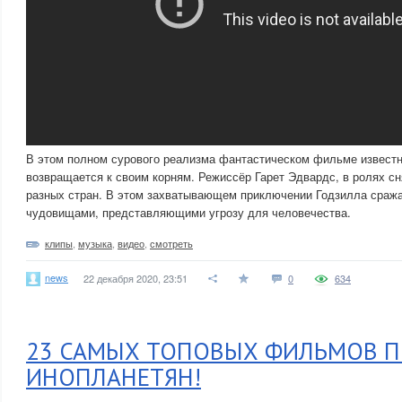
В этом полном сурового реализма фантастическом фильме извест
возвращается к своим корням. Режиссёр Гарет Эдвардс, в ролях сн
разных стран. В этом захватывающем приключении Годзилла сраж
чудовищами, представляющими угрозу для человечества.
клипы
,
музыка
,
видео
,
смотреть
news
22 декабря 2020, 23:51
0
634
23 САМЫХ ТОПОВЫХ ФИЛЬМОВ П
ИНОПЛАНЕТЯН!