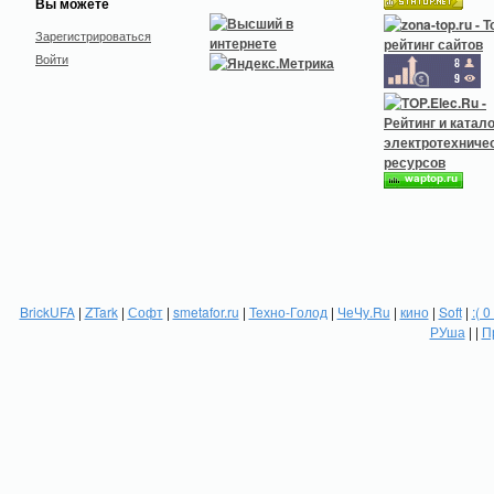
Вы можете
Зарегистрироваться
Войти
BrickUFA
|
ZTark
|
Софт
|
smetafor.ru
|
Техно-Голод
|
ЧеЧу.Ru
|
кино
|
Soft
|
:( 0
РУша
| |
П