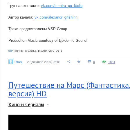
Группа вконтакте:
vk.com/s_miru_po_factu
Автор канала:
vk.com/alexandr_grishinn
Треки предоставлены VSP Group
Production Music courtesy of Epidemic Sound
клипы
,
музыка
,
видео
,
смотреть
news
22 декабря 2020, 23:51
0
1831
Путешествие на Марс (Фантастика.
версия) HD
Кино и Сериалы