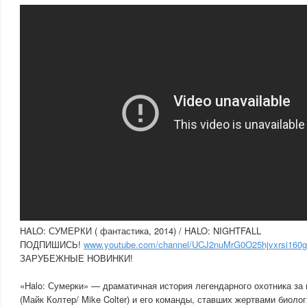
HALO: СУМЕРКИ ( фантастика, 2014) / HALO: NIGHTFALL
ПОДПИШИСЬ!
www.youtube.com/channel/UCJ2nuMrG0O25hjvxrsi160g
ЗАРУБЕЖНЫЕ НОВИНКИ!
«Halo: Сумерки» — драматичная история легендарного охотника за
(Майк Колтер/ Mike Colter) и его команды, ставших жертвами биолог