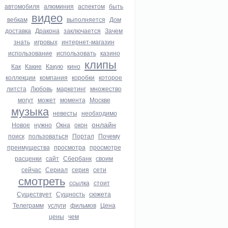
автомобиля
алюминия
аспектом
быть
видео
вебкам
выполняется
Дом
доставка
Дракона
заключается
Зачем
знать
игровых
интернет-магазин
использование
использовать
казино
клипы
Как
Какие
Какую
кино
коллекции
компания
коробки
которое
литста
Любовь
маркетинг
множество
могут
может
момента
Москве
музыка
невесты
необходимо
онлайн
Новое
нужно
Окна
окон
поиск
пользоваться
Портал
Почему
преимущества
просмотра
просмотре
расценки
сайт
Сбербанк
своим
сейчас
Сериал
серия
сети
смотреть
ссылка
стоит
Существует
Сущность
сюжета
Телеграмм
услуги
фильмов
Цена
цены
чем