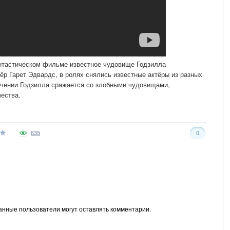
нтастическом фильме известное чудовище Годзилла
ёр Гарет Эдвардс, в ролях снялись известные актёры из разных
чении Годзилла сражается со злобными чудовищами,
ества.
635
0
анные пользователи могут оставлять комментарии.