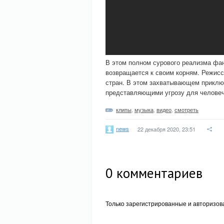
В этом полном сурового реализма фа
возвращается к своим корням. Режисс
стран. В этом захватывающем приклю
представляющими угрозу для человеч
клипы
,
музыка
,
видео
,
смотреть
news
22 декабря 2020, 23:51
0
комментариев
Только зарегистрированные и авторизов