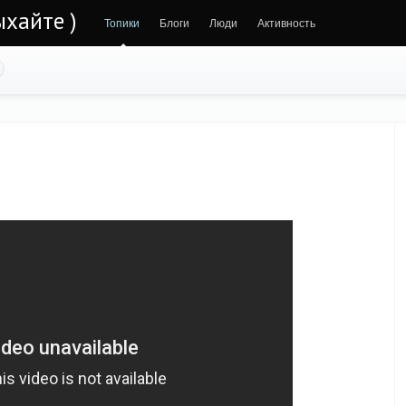
ыхайте )
Топики
Блоги
Люди
Активность