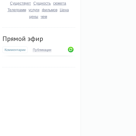
Существует
Сущность
сюжета
Телеграмм
услуги
фильмов
Цена
цены
чем
Прямой эфир
Комментарии
Публикации