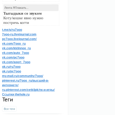
Лента ЯПлакалъ...
Тыгыдыки со звуком
Коту/кошке явно нужно
постричь когти
t.me/s/ru7ooo
7ooo-ru.livejournal.com
pc7ooo.livejournal.com/
vk.com/7ooo_ru
vk.com/kkiinnoo_ru
vk.com/auto_7ooo
vk.com/pc7ooo
vk.com/sport_7ooo
ok.ru/ru7ooo
ok.ru/pc7ooo
my.mail.ru/community/7ooo/
pinterest.ru/7ooo_ru/высший-в-
интернете/
ru.pinterest.com/cetkijpk/пк-и-игры/
Ссылки thehole.ru
Теги
Все теги