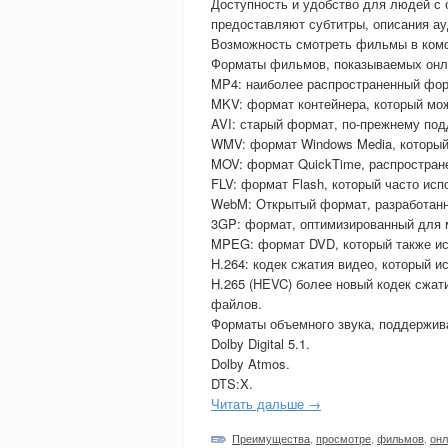
Доступность и удобство для людей с
предоставляют субтитры, описания ау
Возможность смотреть фильмы в комф
Форматы фильмов, показываемых онл
MP4: наиболее распространенный фор
MKV: формат контейнера, который мож
AVI: старый формат, по-прежнему по
WMV: формат Windows Media, который 
MOV: формат QuickTime, распростран
FLV: формат Flash, который часто исп
WebM: Открытый формат, разработанн
3GP: формат, оптимизированный для 
MPEG: формат DVD, который также ис
H.264: кодек сжатия видео, который и
H.265 (HEVC) более новый кодек сжа
файлов.
Форматы объемного звука, поддержив
Dolby Digital 5.1.
Dolby Atmos.
DTS:X.
Читать дальше →
Преимущества
,
просмотре
,
фильмов
,
онл