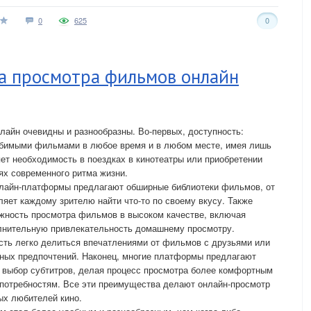
0
625
0
а просмотра фильмов онлайн
айн очевидны и разнообразны. Во-первых, доступность:
юбимыми фильмами в любое время и в любом месте, имея лишь
яет необходимость в поездках в кинотеатры или приобретении
ях современного ритма жизни.
Онлайн-платформы предлагают обширные библиотеки фильмов, от
ляет каждому зрителю найти что-то по своему вкусу. Также
жность просмотра фильмов в высоком качестве, включая
лнительную привлекательность домашнему просмотру.
ость легко делиться впечатлениями от фильмов с друзьями или
чных предпочтений. Наконец, многие платформы предлагают
 и выбор субтитров, делая процесс просмотра более комфортным
потребностям. Все эти преимущества делают онлайн-просмотр
х любителей кино.