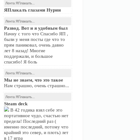
Лента ЯПлакалъ...
ЯПлакалъ глазами Нурии
Лента ЯПлакалъ...
Развод. Вот и я удобным был
Начну с того что Спасибо ЯП ,
были у меня посты где что то
прям паниковал, очень давно
лет 8 назад! Многие
поддержали, и большое
спасибо! Я боль
Лента ЯПлакалъ...
Мы не знаем, что это такое
Нам страшно, очень страшно...
Лента ЯПлакалъ...
Steam deck
В 42 годика взял себе это
портативное чудо, счастью нет
предела! Последний раз (
именно последний, потому что
крайний это север, и плоть) лет
в 17 игра