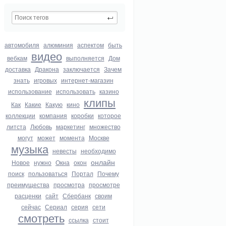
автомобиля
алюминия
аспектом
быть
видео
вебкам
выполняется
Дом
доставка
Дракона
заключается
Зачем
знать
игровых
интернет-магазин
использование
использовать
казино
клипы
Как
Какие
Какую
кино
коллекции
компания
коробки
которое
литста
Любовь
маркетинг
множество
могут
может
момента
Москве
музыка
невесты
необходимо
онлайн
Новое
нужно
Окна
окон
поиск
пользоваться
Портал
Почему
преимущества
просмотра
просмотре
расценки
сайт
Сбербанк
своим
сейчас
Сериал
серия
сети
смотреть
ссылка
стоит