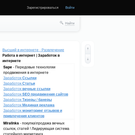
Зарегистрироваться
Войти
Найти
Высший в интернете - Развлечение
Работа в интернет | Заработок в
интернете
Sape
- Передовые технологии
продвижения в интернете
Заработок
Ссылки
Заработок
Статьи
Заработок
вечные ссылки
Заработок
SEO продвижения сайтов
Заработок
Тизеры / банеры
Заработок
Мединая реклама
Заработок
мониторинг отзывов и
привлечения клиентов
Miralinks
- покупка\продажа вечных
ссылок, статей ! Лидирующая система
статейного маркетинга .