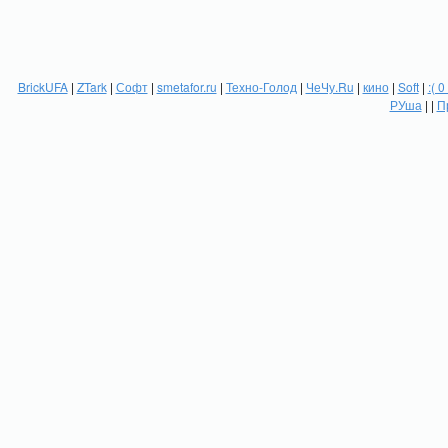
BrickUFA
|
ZTark
|
Софт
|
smetafor.ru
|
Техно-Голод
|
ЧеЧу.Ru
|
кино
|
Soft
|
:( 0
РУша
| |
П