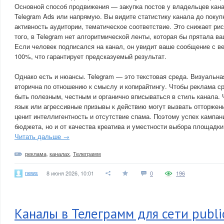
Основной способ продвижения — закупка постов у владельцев кан
Telegram Ads или напрямую. Вы видите статистику канала до покуп
активность аудитории, тематическое соответствие. Это снижает ри
того, в Telegram нет алгоритмической ленты, которая бы прятала ва
Если человек подписался на канал, он увидит ваше сообщение с ве
100%, что гарантирует предсказуемый результат.
Однако есть и нюансы. Telegram — это текстовая среда. Визуальна
вторична по отношению к смыслу и копирайтингу. Чтобы реклама с
быть полезным, честным и органично вписываться в стиль канала.
язык или агрессивные призывы к действию могут вызвать отторжени
ценит интеллигентность и отсутствие спама. Поэтому успех кампани
бюджета, но и от качества креатива и уместности выбора площадки
Читать дальше →
реклама
,
каналах
,
Телеграмм
news
8 июня 2026, 10:01
0
196
Каналы в Телеграмм для сети publi