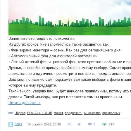
Запомните это, ведь это психология.
Из других фонов мне запомнились такие расцветки, как:
• Фон экрана монитора – осень. Как раз для сегодняшнего дня.
• Автомобильный фон для любителей автомашин.
• Летний детский фон и цветовой фон тоже приятно необычные и пр
Друзья, вы особо не прислушивайтесь к моему выбору. Самое прав
внимательно и вдумчиво просмотрите все фоны, предлагаемые п
Ваш мозг по наитию сам подскажет вам какие выбирать фоны в зав
которое вы ему предадите.
Такой выбор, уверяю вас, будет наиболее правильным, потому что в
делали. Такой «выбор», как раз и является самым правильным.
Читать дальше →
Портал
,
BOGATYR.CLUB
,
может
,
предложить
,
множество
,
прекрасных
news
16 октября 2023, 20:39
0
811