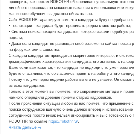
проверить, как портал ROBOTHR обеспечивает уникальную техноло
линейного персонала на массовые вакансии с использованием иску
машинного обучения вы должны обязательно.
Сайт ROBOTHR гарантирует вам, что кандидаты будут подобраны с
• Геолокации – кандидат будет проживать рядом с местом работы;
• Система поиска находит кандидатов, которые искали подобную р
недели;
• Даже если кандидат не размещал своё резюме на сайтах поиска р
на форумах или в соцсетях.
С каждым кандидатом проводится скоринговое интервью, и система
демографические характеристики кандидата, его активность на фор
Даже если вам кажется, что кандидат не подходит, то уже через оч
будете счастливы, что согласились принять на работу этого кандид
Потому что уже через неделю работы вы его не узнаете. Он окаж
из всех кандидатов.
Только в этот момент вы поймёте, что современные методы и приё
намного опередили древние приёмы старых кадровиков.
После прояснения ситуации любой из нас поймёт, что применение 
поиска сотрудников шагнуло очень далеко вперёд и использование
сотрудников просто никак нельзя игнорировать и вы с готовностью 
ROBOTHR по ссылке
https://robothr.ru/
.
Читать дальше →