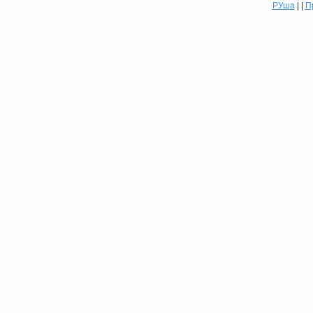
РУша
| |
П