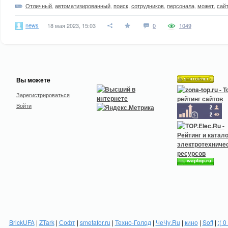
Отличный
,
автоматизированный
,
поиск
,
сотрудников
,
персонала
,
может
,
сай
news
18 мая 2023, 15:03
0
1049
Вы можете
Зарегистрироваться
Войти
BrickUFA
|
ZTark
|
Софт
|
smetafor.ru
|
Техно-Голод
|
ЧеЧу.Ru
|
кино
|
Soft
|
:( 0