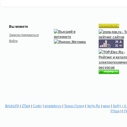
Вы можете
Зарегистрироваться
Войти
BrickUFA
|
ZTark
|
Софт
|
smetafor.ru
|
Техно-Голод
|
ЧеЧу.Ru
|
кино
|
Soft
|
:( 0
РУша
| |
П