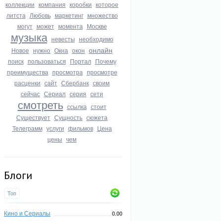
коллекции
компания
коробки
которое
литста
Любовь
маркетинг
множество
могут
может
момента
Москве
музыка
невесты
необходимо
онлайн
Новое
нужно
Окна
окон
поиск
пользоваться
Портал
Почему
преимущества
просмотра
просмотре
расценки
сайт
Сбербанк
своим
сейчас
Сериал
серия
сети
смотреть
ссылка
стоит
Существует
Сущность
сюжета
Телеграмм
услуги
фильмов
Цена
цены
чем
Блоги
Топ
Кино и Сериалы
0.00