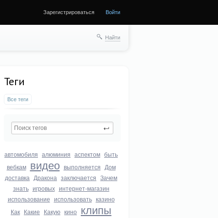
Зарегистрироваться
Войти
Найти
Теги
Все теги
автомобиля
алюминия
аспектом
быть
видео
вебкам
выполняется
Дом
доставка
Дракона
заключается
Зачем
знать
игровых
интернет-магазин
использование
использовать
казино
клипы
Как
Какие
Какую
кино