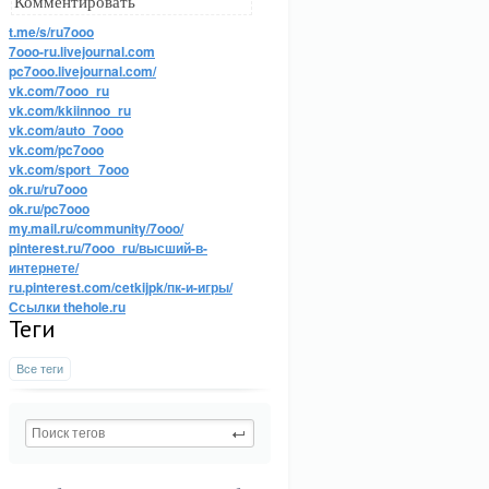
Комментировать
t.me/s/ru7ooo
7ooo-ru.livejournal.com
pc7ooo.livejournal.com/
vk.com/7ooo_ru
vk.com/kkiinnoo_ru
vk.com/auto_7ooo
vk.com/pc7ooo
vk.com/sport_7ooo
ok.ru/ru7ooo
ok.ru/pc7ooo
my.mail.ru/community/7ooo/
pinterest.ru/7ooo_ru/высший-в-
интернете/
ru.pinterest.com/cetkijpk/пк-и-игры/
Ссылки thehole.ru
Теги
Все теги