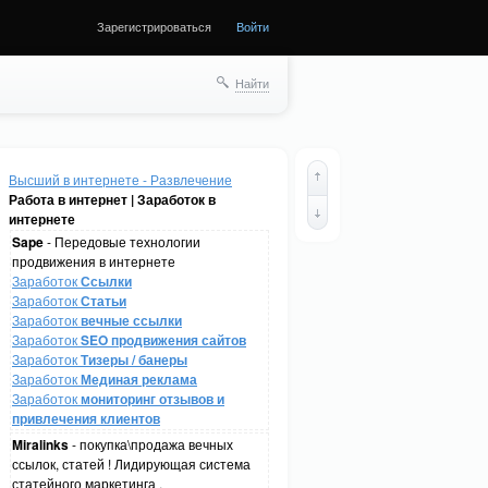
Зарегистрироваться
Войти
Найти
Высший в интернете - Развлечение
Работа в интернет | Заработок в
интернете
Sape
- Передовые технологии
продвижения в интернете
Заработок
Ссылки
Заработок
Статьи
Заработок
вечные ссылки
Заработок
SEO продвижения сайтов
Заработок
Тизеры / банеры
Заработок
Мединая реклама
Заработок
мониторинг отзывов и
привлечения клиентов
Miralinks
- покупка\продажа вечных
ссылок, статей ! Лидирующая система
статейного маркетинга .