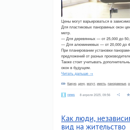
Цены могут варьироваться в зависимо
Для пластиковых панорамных окон цен
метр.
— Для деревянных — от 25,000 до 50,
— Для алюминиевых — от 20,000 до 40
При планировании установки панорам
предложений от разных производителе
Также стоит учитывать дополнительн
окон в будущем.
Читать дальше →
Какую
,
цену
,
могут
,
иметь
,
панорамные
,
о
news
8 апреля 2025, 09:56
Как люди, независи
вид на жительство