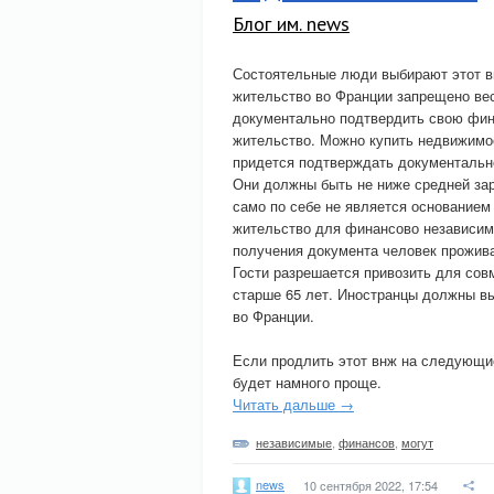
Блог им. news
Состоятельные люди выбирают этот ви
жительство во Франции запрещено ве
документально подтвердить свою фин
жительство. Можно купить недвижимос
придется подтверждать документальн
Они должны быть не ниже средней зар
само по себе не является основанием
жительство для финансово независим
получения документа человек прожива
Гости разрешается привозить для совм
старше 65 лет. Иностранцы должны вы
во Франции.
Если продлить этот внж на следующие
будет намного проще.
Читать дальше →
независимые
,
финансов
,
могут
news
10 сентября 2022, 17:54