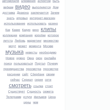
автомобиля
алюминия
аспектом
быть
видео
вебкам
выполняется
Дом
доставка
Дракона
заключается
Зачем
знать
игровых
интернет-магазин
использование
использовать
казино
клипы
Как
Какие
Какую
кино
коллекции
компания
коробки
которое
литста
Любовь
маркетинг
множество
могут
может
момента
Москве
музыка
невесты
необходимо
онлайн
Новое
нужно
Окна
окон
поиск
пользоваться
Портал
Почему
преимущества
просмотра
просмотре
расценки
сайт
Сбербанк
своим
сейчас
Сериал
серия
сети
смотреть
ссылка
стоит
Существует
Сущность
сюжета
Телеграмм
услуги
фильмов
Цена
цены
чем