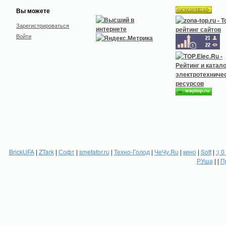
Вы можете
Зарегистрироваться
Войти
BrickUFA
|
ZTark
|
Софт
|
smetafor.ru
|
Техно-Голод
|
ЧеЧу.Ru
|
кино
|
Soft
|
:( 0
РУша
| |
П