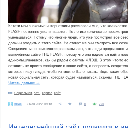
Кстати мои знакомые интернетчики рассказали мне, что количеств
FLASH постоянно увеличивается. По логике количество просмотро
уменьшаться. Потому что многие люди, кто уже посмотрел все се
должны уходить с этого сайта. Не станут же они смотреть все сезо
Специалисты по психологии рассказывают, что люди продолжают и
включённом сайте THE FLASH, потому что они надеются найти нов
единомышленников, как бы рядом с сайтом ФЛЭШ. В этом что-то е
оставить не просто сообщение в конце сайта, а попросить создател
которые пишут люди, чтобы их можно было читать. Ведь таким обр
новая социальная сеть, которая будет называться, скажем THE 
Читать дальше →
Социальная
,
сеть
,
сериал
,
сайт
news
7 мая 2022, 09:18
0
775
Интереснейший сайт появился в и