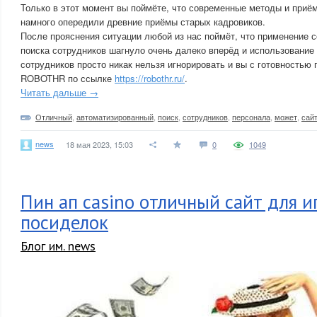
Только в этот момент вы поймёте, что современные методы и приё
намного опередили древние приёмы старых кадровиков.
После прояснения ситуации любой из нас поймёт, что применение 
поиска сотрудников шагнуло очень далеко вперёд и использование
сотрудников просто никак нельзя игнорировать и вы с готовностью 
ROBOTHR по ссылке
https://robothr.ru/
.
Читать дальше →
Отличный
,
автоматизированный
,
поиск
,
сотрудников
,
персонала
,
может
,
сай
news
18 мая 2023, 15:03
0
1049
Пин ап casino отличный сайт для 
посиделок
Блог им. news