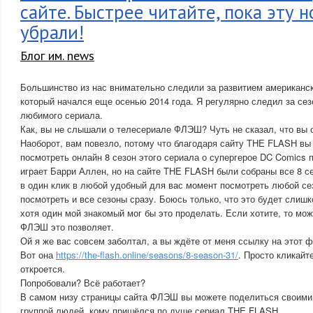
сайте. Быстрее читайте, пока эту н
убрали!
Блог им. news
Большинство из нас внимательно следили за развитием американс
который начался еще осенью 2014 года. Я регулярно следил за сез
любимого сериала.
Как, вы не слышали о телесериале ФЛЭШ? Чуть не сказал, что вы 
Наоборот, вам повезло, потому что благодаря сайту THE FLASH вы
посмотреть онлайн 8 сезон этого сериала о супергерое DC Comics 
играет Барри Аллен, но на сайте THE FLASH были собраны все 8 се
в один клик в любой удобный для вас момент посмотреть любой се
посмотреть и все сезоны сразу. Боюсь только, что это будет слишк
хотя один мой знакомый мог бы это проделать. Если хотите, то мож
ФЛЭШ это позволяет.
Ой я же вас совсем заболтал, а вы ждёте от меня ссылку на этот ф
Вот она
https://the-flash.online/seasons/8-season-31/
. Просто кликайт
откроется.
Попробовали? Всё работает?
В самом низу страницы сайта ФЛЭШ вы можете поделиться своими
группой людей, кому пришёлся по душе сериал THE FLASH.