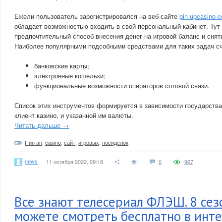
Ежели пользователь зарегистрировался на веб-сайте
pin-upcasino-c
обладает возможностью входить в свой персональный кабинет. Тут
предпочтительный способ внесения денег на игровой баланс и сня
Наиболее популярными подсобными средствами для таких задач с
банковские карты;
электронные кошельки;
функциональные возможности операторов сотовой связи.
Список этих инструментов формируется в зависимости государства
клиент казино, и указанной им валюты.
Читать дальше →
Пин ап
,
casino
,
сайт
,
игровых
,
посиделок
news
11 октября 2022, 09:18
0
967
Все знают телесериал ФЛЭШ. 8 сез
можете смотреть бесплатно в инте