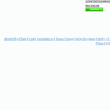
BrickUFA
|
ZTark
|
Софт
|
smetafor.ru
|
Техно-Голод
|
ЧеЧу.Ru
|
кино
|
Soft
|
:( 0
РУша
| |
П