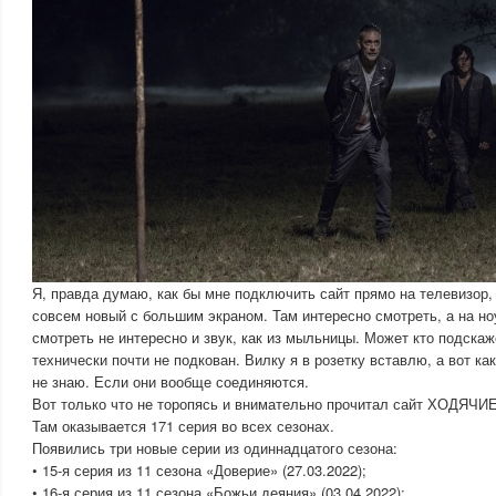
Я, правда думаю, как бы мне подключить сайт прямо на телевизор,
совсем новый с большим экраном. Там интересно смотреть, а на н
смотреть не интересно и звук, как из мыльницы. Может кто подскаже
технически почти не подкован. Вилку я в розетку вставлю, а вот ка
не знаю. Если они вообще соединяются.
Вот только что не торопясь и внимательно прочитал сайт ХОДЯ
Там оказывается 171 серия во всех сезонах.
Появились три новые серии из одиннадцатого сезона:
• 15-я серия из 11 сезона «Доверие» (27.03.2022);
• 16-я серия из 11 сезона «Божьи деяния» (03.04.2022);