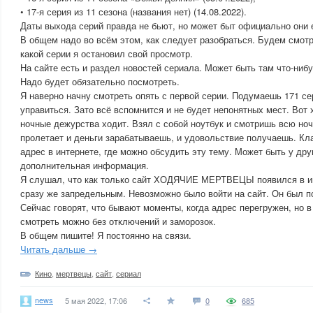
• 17-я серия из 11 сезона (названия нет) (14.08.2022).
Даты выхода серий правда не бьют, но может быт официально они
В общем надо во всём этом, как следует разобраться. Будем смотр
какой серии я остановил свой просмотр.
На сайте есть и раздел новостей сериала. Может быть там что-ниб
Надо будет обязательно посмотреть.
Я наверно начну смотреть опять с первой серии. Подумаешь 171 се
управиться. Зато всё вспомнится и не будет непонятных мест. Вот 
ночные дежурства ходит. Взял с собой ноутбук и смотришь всю ноч
пролетает и деньги зарабатываешь, и удовольствие получаешь. Кл
адрес в интернете, где можно обсудить эту тему. Может быть у дру
дополнительная информация.
Я слушал, что как только сайт ХОДЯЧИЕ МЕРТВЕЦЫ появился в инт
сразу же запредельным. Невозможно было войти на сайт. Он был п
Сейчас говорят, что бывают моменты, когда адрес перегружен, но в
смотреть можно без отключений и заморозок.
В общем пишите! Я постоянно на связи.
Читать дальше →
Кино
,
мертвецы
,
сайт
,
сериал
news
5 мая 2022, 17:06
0
685