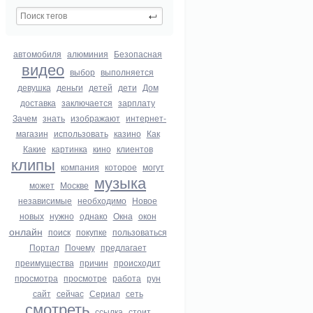
автомобиля
алюминия
Безопасная
видео
выбор
выполняется
девушка
деньги
детей
дети
Дом
доставка
заключается
зарплату
Зачем
знать
изображают
интернет-
магазин
использовать
казино
Как
Какие
картинка
кино
клиентов
клипы
компания
которое
могут
музыка
может
Москве
независимые
необходимо
Новое
новых
нужно
однако
Окна
окон
онлайн
поиск
покупке
пользоваться
Портал
Почему
предлагает
преимущества
причин
происходит
просмотра
просмотре
работа
рун
сайт
сейчас
Сериал
сеть
смотреть
ссылка
стоит