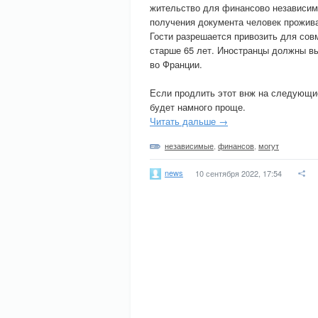
жительство для финансово независим
получения документа человек прожива
Гости разрешается привозить для совм
старше 65 лет. Иностранцы должны вы
во Франции.
Если продлить этот внж на следующие
будет намного проще.
Читать дальше →
независимые
,
финансов
,
могут
news
10 сентября 2022, 17:54