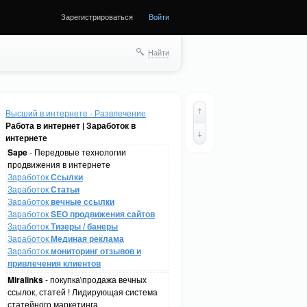
Зарегистрироваться
Войти
Найти
Высший в интернете - Развлечение
Работа в интернет | Заработок в
интернете
Sape
- Передовые технологии
продвижения в интернете
Заработок
Ссылки
Заработок
Статьи
Заработок
вечные ссылки
Заработок
SEO продвижения сайтов
Заработок
Тизеры / банеры
Заработок
Мединая реклама
Заработок
мониторинг отзывов и
привлечения клиентов
Miralinks
- покупка\продажа вечных
ссылок, статей ! Лидирующая система
статейного маркетинга .