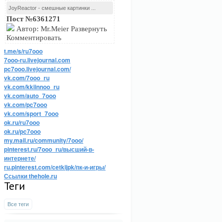
JoyReactor - смешные картинки ...
Пост №6361271
Автор: Mr.Meier Развернуть
Комментировать
t.me/s/ru7ooo
7ooo-ru.livejournal.com
pc7ooo.livejournal.com/
vk.com/7ooo_ru
vk.com/kkiinnoo_ru
vk.com/auto_7ooo
vk.com/pc7ooo
vk.com/sport_7ooo
ok.ru/ru7ooo
ok.ru/pc7ooo
my.mail.ru/community/7ooo/
pinterest.ru/7ooo_ru/высший-в-
интернете/
ru.pinterest.com/cetkijpk/пк-и-игры/
Ссылки thehole.ru
Теги
Все теги