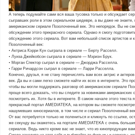
А теперь подумайте сами вся ваша тусовка только и обсуждает сер
сыгравших роли в этом сериальном шедевре, а вы даже не знаете, 
американском сериале Позолоченный век. Это непорядок. Вы не см
обсуждении этого прекрасного сериала. Однако я смогу подготовит
обсуждению этого сериала. Вот вам небольшой список артистов и к
Позолоченный век:
• Актриса Кэрри Кун сыграла в сериале — Берту Расселл.
• Луиза Джейкобсон сыграла в сериале — Мэриэн Брук.
• Морган Спектор сыграл в сериале — Джорджа Расселла.
• Гарри Ричардсон сыграл в сериале — Ларри Расселла.
Конечно, друзья, я не стану перечислять вам всех актрис и актеро
век. Да вы и сами легко сможете найти их всех в интернете. Это пр
чтобы вы могли поддержать разговор об американском сериале Поз
проще всего доказать, что вы следите за новинками американских 
посмотреть их. Хотя бы в интернете. В самом начале этого текста 
прекрасный портал AMEDIATEKA, на котором вы сможете посмотрет
нашумевших киносериалов, в том числе и сериал Позолоченный век
От вас потребуется только не полениться и кликнуть по ссылке, ос
же секунду вы окажетесь на портале AMEDIATEKA с очень больш
сериалов. Ведь никто кроме вас не знает, что из кинопродукции вам 
Смело заходите на этот сайт и выбирайте те фильмы и сериалы, ко