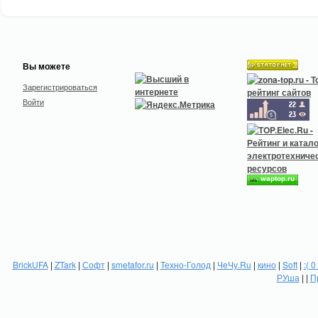
Вы можете
Зарегистрироваться
Войти
BrickUFA
|
ZTark
|
Софт
|
smetafor.ru
|
Техно-Голод
|
ЧеЧу.Ru
|
кино
|
Soft
|
:( 0
РУша
| |
П