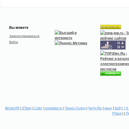
Вы можете
Зарегистрироваться
Войти
BrickUFA
|
ZTark
|
Софт
|
smetafor.ru
|
Техно-Голод
|
ЧеЧу.Ru
|
кино
|
Soft
|
:( 0
РУша
| |
П