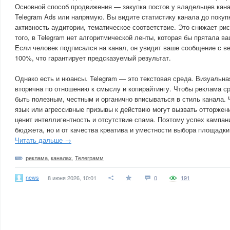
Основной способ продвижения — закупка постов у владельцев кан
Telegram Ads или напрямую. Вы видите статистику канала до покуп
активность аудитории, тематическое соответствие. Это снижает ри
того, в Telegram нет алгоритмической ленты, которая бы прятала ва
Если человек подписался на канал, он увидит ваше сообщение с ве
100%, что гарантирует предсказуемый результат.
Однако есть и нюансы. Telegram — это текстовая среда. Визуальна
вторична по отношению к смыслу и копирайтингу. Чтобы реклама с
быть полезным, честным и органично вписываться в стиль канала.
язык или агрессивные призывы к действию могут вызвать отторжени
ценит интеллигентность и отсутствие спама. Поэтому успех кампани
бюджета, но и от качества креатива и уместности выбора площадки
Читать дальше →
реклама
,
каналах
,
Телеграмм
news
8 июня 2026, 10:01
0
191