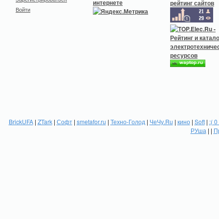
Войти
BrickUFA
|
ZTark
|
Софт
|
smetafor.ru
|
Техно-Голод
|
ЧеЧу.Ru
|
кино
|
Soft
|
:( 0
РУша
| |
П