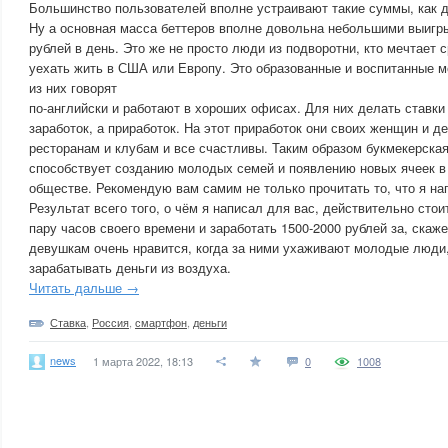
Большинство пользователей вполне устраивают такие суммы, как д
Ну а основная масса беттеров вполне довольна небольшими выигры
рублей в день. Это же не просто люди из подворотни, кто мечтает с
уехать жить в США или Европу. Это образованные и воспитанные 
из них говорят
по-английски и работают в хороших офисах. Для них делать ставки
заработок, а приработок. На этот приработок они своих женщин и 
ресторанам и клубам и все счастливы. Таким образом букмекерска
способствует созданию молодых семей и появлению новых ячеек 
обществе. Рекомендую вам самим не только прочитать то, что я на
Результат всего того, о чём я написал для вас, действительно стои
пару часов своего времени и заработать 1500-2000 рублей за, скаж
девушкам очень нравится, когда за ними ухаживают молодые люди
зарабатывать деньги из воздуха.
Читать дальше →
Ставка
,
Россия
,
смартфон
,
деньги
news
1 марта 2022, 18:13
0
1008