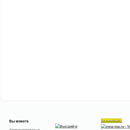
Вы можете
Зарегистрироваться