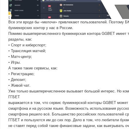
Все эти вроде бы «мелочи» привлекают пользователей. Поэтому Б
букмекерских контор у нас в России.
Помимо вышеперечисленного букмекерская контора GGBET имеет т
разделы, как:
• Спорт и киберспорт;
• Трансляция матчей;
• Матч-центр;
• Игры.
А также такие сервисы, как:
• Регистрацию;
• Депозит;
• Живой чат.
Уже только вышеперечисленное вызывает большой интерес. Но ком
ГГБЕТ
выражается в том, что сервис букмекерской конторы GGBET может 
смартфона и на русском языке. Возможность использования русског
смартфона решило всё. Большинство российских пользователей ср
ГГБЕТ и пользуются им до сих пор. Дело в том, что любители букм
не ставят перед собой такие финансовые задачи, как выигрывать 