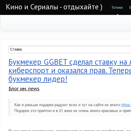
Кино и Сериалы - отдыхайте )
Топики
Букмекер GGBET сделал ставку на 
киберспорт и оказался прав. Тепер
букмекер лидер!
Блог им. news
Как и раньше подарки радуют всех и тут на сайте их много
https
Подарок это приятно и в 21 веке их очень много красивых и прия
Я уже давно интересуюсь возможностью легально зарабатывать до