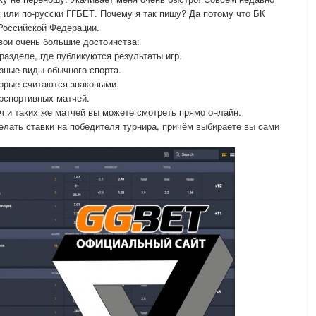
t
или по-русски ГГБЕТ. Почему я так пишу? Да потому что БК
Российской Федерации.
вои очень большие достоинства:
разделе, где публикуются результаты игр.
азные виды обычного спорта.
торые считаются знаковыми.
рспортивных матчей.
ч и таких же матчей вы можете смотреть прямо онлайн.
елать ставки на победителя турнира, причём выбираете вы сами