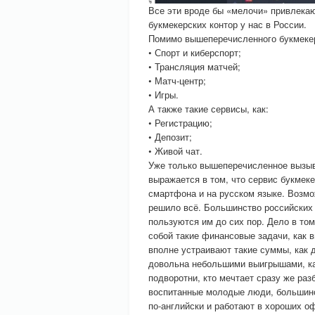
Все эти вроде бы «мелочи» привлека
букмекерских контор у нас в России.
Помимо вышеперечисленного букмекер
• Спорт и киберспорт;
• Трансляция матчей;
• Матч-центр;
• Игры.
А также такие сервисы, как:
• Регистрацию;
• Депозит;
• Живой чат.
Уже только вышеперечисленное вызыв
выражается в том, что сервис букмек
смартфона и на русском языке. Возмо
решило всё. Большинство российских
пользуются им до сих пор. Дело в том
собой такие финансовые задачи, как
вполне устраивают такие суммы, как 
довольна небольшими выигрышами, как
подворотни, кто мечтает сразу же раз
воспитанные молодые люди, большинс
по-английски и работают в хороших оф