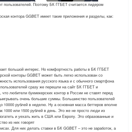
ют пользователей. Поэтому БК ГГБЕТ считается лидером
ская контора GGBET имеет такие приложения и разделы, как:
ает большой интерес. Но комфортность работы в БК ГГБЕТ
ерской конторы GGBET может быть легко использован со
жность использования русского языка и с обычного смартфона
 пользователей сразу же перешли на сайт БК ГГБЕТ и
, что любители букмекерских контор в России не ставят перед
 выигрывать очень большие суммы. Большинство пользователей
до 10000 рублей в неделю. Ну а основная масса беттеров вполне
 1000 или 1500 рублей в день. Это же не просто люди из
богатеть и уехать жить в США или Европу. Это образованные и
тво из них говорят
исах. Для них делать ставки в БК GGBET – это не заработок, а