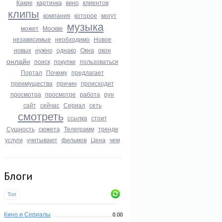
Какие
картинка
кино
клиентов
клипы
компания
которое
могут
музыка
может
Москве
независимые
необходимо
Новое
новых
нужно
однако
Окна
окон
онлайн
поиск
покупке
пользоваться
Портал
Почему
предлагает
преимущества
причин
происходит
просмотра
просмотре
работа
рун
сайт
сейчас
Сериал
сеть
смотреть
ссылка
стоит
Сущность
сюжета
Телеграмм
тренде
услуги
учитывают
фильмов
Цена
чем
Блоги
Топ
Кино и Сериалы
0.00