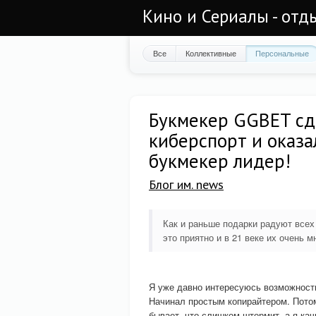
Кино и Сериалы - отд
Все
Коллективные
Персональные
Букмекер GGBET сде
киберспорт и оказал
букмекер лидер!
Блог им. news
Как и раньше подарки радуют всех 
это приятно и в 21 веке их очень м
Я уже давно интересуюсь возможность
Начинал простым копирайтером. Потом
бывает, что слишком штормит, а я ка