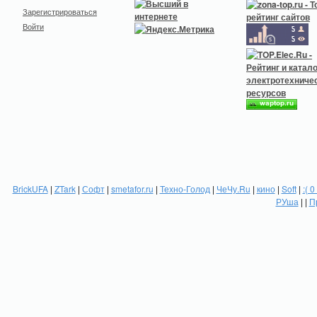
Зарегистрироваться
Войти
BrickUFA
|
ZTark
|
Софт
|
smetafor.ru
|
Техно-Голод
|
ЧеЧу.Ru
|
кино
|
Soft
|
:( 0
РУша
| |
П