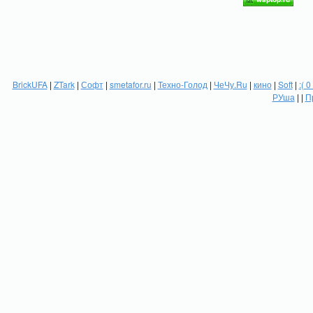
BrickUFA
|
ZTark
|
Софт
|
smetafor.ru
|
Техно-Голод
|
ЧеЧу.Ru
|
кино
|
Soft
|
:( 0
РУша
| |
П