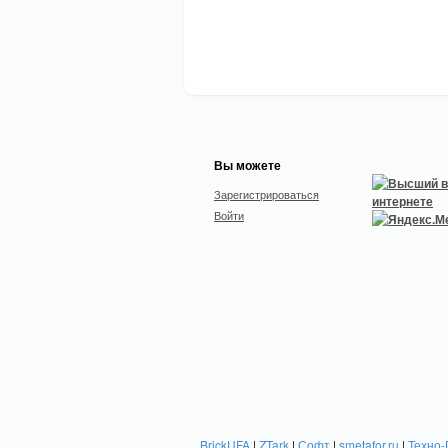
Вы можете
Зарегистрироваться
Войти
BrickUFA
|
ZTark
|
Софт
|
smetafor.ru
|
Техно-