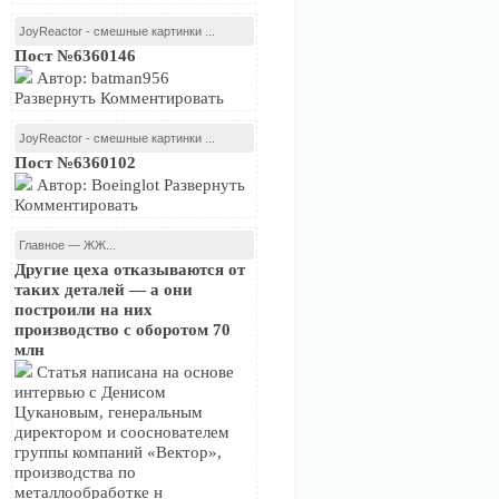
JoyReactor - смешные картинки ...
Пост №6360146
Автор: batman956
Развернуть Комментировать
JoyReactor - смешные картинки ...
Пост №6360102
Автор: Boeinglot Развернуть
Комментировать
Главное — ЖЖ...
Другие цеха отказываются от
таких деталей — а они
построили на них
производство с оборотом 70
млн
Статья написана на основе
интервью с Денисом
Цукановым, генеральным
директором и сооснователем
группы компаний «Вектор»,
производства по
металлообработке н