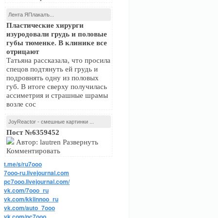
Лента ЯПлакалъ...
Пластические хирурги
изуродовали грудь и половые
губы тюменке. В клинике все
отрицают
Татьяна рассказала, что просила
спецов подтянуть ей грудь и
подровнять одну из половых
губ. В итоге сверху получилась
ассиметрия и страшные шрамы
возле сос
JoyReactor - смешные картинки ...
Пост №6359452
Автор: lautren Развернуть
Комментировать
t.me/s/ru7ooo
7ooo-ru.livejournal.com
pc7ooo.livejournal.com/
vk.com/7ooo_ru
vk.com/kkiinnoo_ru
vk.com/auto_7ooo
vk.com/pc7ooo