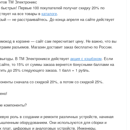
нтов ТМ Электроникс
 быстрых! Первые 100 покупателей получат скидку 20% по
ствует на все товары в
каталоге
.
рый — не расстраивайтесь. До конца апреля на сайте действует
мокод в корзине — сайт сам пересчитает цену. Не важно, что вы
грамм разъемов. Магазин доставит заказ бесплатно по России.
 выгоды. В ТМ Электрониксе действует
акция с кэшбэком
. Если
 сайте, то 15% от суммы заказа вернется бонусными баллами на
ить до 25% следующего заказа. 1 балл = 1 рубль.
оненты сначала со скидкой 20%, а потом со скидкой 25%.
ено!
ые компоненты?
вую роль в создании и ремонте различных устройств, начиная
омышленным оборудованием. Они используются для сборки и
х плат, цифровых и аналоговых устройств. Инженеры,