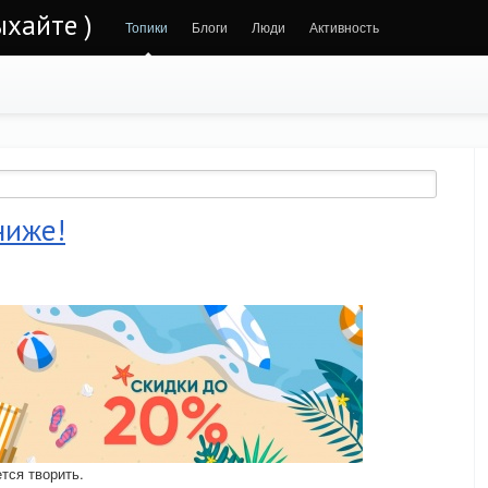
ыхайте )
Топики
Блоги
Люди
Активность
ниже!
ется творить.