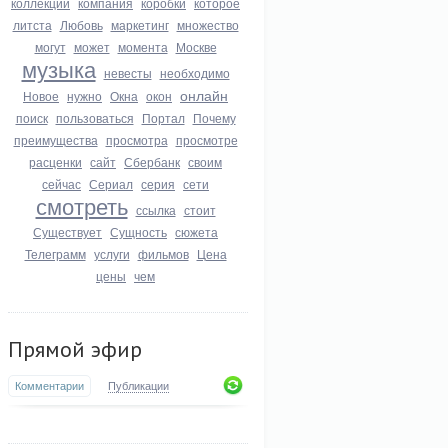
коллекции
компания
коробки
которое
литста
Любовь
маркетинг
множество
могут
может
момента
Москве
музыка
невесты
необходимо
онлайн
Новое
нужно
Окна
окон
поиск
пользоваться
Портал
Почему
преимущества
просмотра
просмотре
расценки
сайт
Сбербанк
своим
сейчас
Сериал
серия
сети
смотреть
ссылка
стоит
Существует
Сущность
сюжета
Телеграмм
услуги
фильмов
Цена
цены
чем
Прямой эфир
Комментарии
Публикации