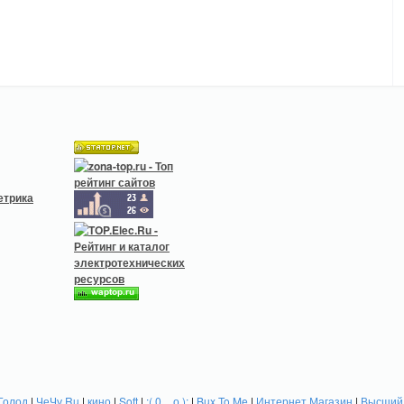
Голод
|
ЧеЧу.Ru
|
кино
|
Soft
|
:( 0 _ о ):
|
Bux To Me
|
Интернет Магазин
|
Высший 