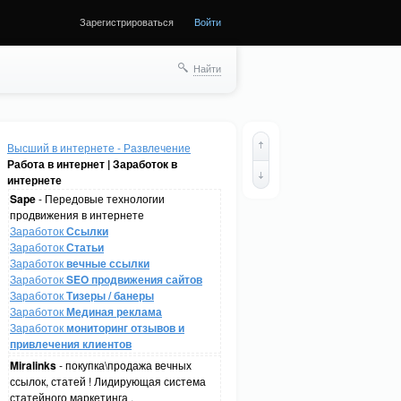
Зарегистрироваться
Войти
Найти
Высший в интернете - Развлечение
Работа в интернет | Заработок в
интернете
Sape
- Передовые технологии
продвижения в интернете
Заработок
Ссылки
Заработок
Статьи
Заработок
вечные ссылки
Заработок
SEO продвижения сайтов
Заработок
Тизеры / банеры
Заработок
Мединая реклама
Заработок
мониторинг отзывов и
привлечения клиентов
Miralinks
- покупка\продажа вечных
ссылок, статей ! Лидирующая система
статейного маркетинга .