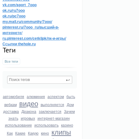
vk.com/sport_7ooo
ok.ru/ru7ooo
ok.ru/pc7ooo
my.mail.ru/community/7ooo/
pinterest.ru/7ooo_ru/высший-в-
интернете/
ru.pinterest.com/cetkijpk/пк-и-игры/
Ссылки thehole.ru
Теги
Все теги
автомобиля
алюминия
аспектом
быть
видео
вебкам
выполняется
Дом
доставка
Дракона
заключается
Зачем
знать
игровых
интернет-магазин
использование
использовать
казино
клипы
Как
Какие
Какую
кино