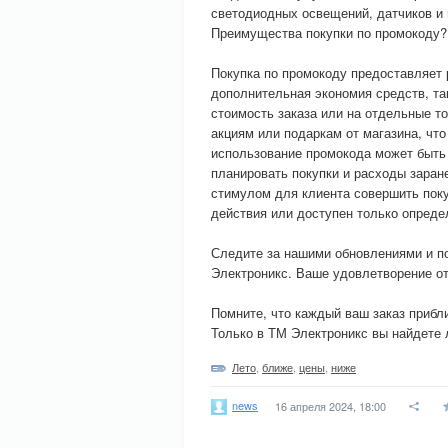
светодиодных освещений, датчиков и 
Преимущества покупки по промокоду?
Покупка по промокоду предоставляет 
дополнительная экономия средств, т
стоимость заказа или на отдельные т
акциям или подаркам от магазина, что
использование промокода может быть
планировать покупки и расходы заран
стимулом для клиента совершить поку
действия или доступен только опреде
Следите за нашими обновлениями и п
Электроникс. Ваше удовлетворение от
Помните, что каждый ваш заказ приб
Только в ТМ Электроникс вы найдете 
Лето
,
ближе
,
цены
,
ниже
news
16 апреля 2024, 18:00