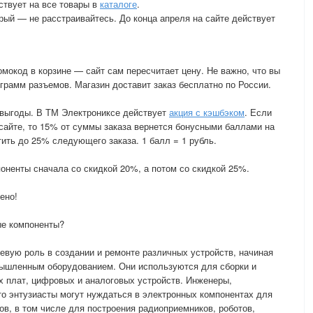
ствует на все товары в
каталоге
.
рый — не расстраивайтесь. До конца апреля на сайте действует
мокод в корзине — сайт сам пересчитает цену. Не важно, что вы
грамм разъемов. Магазин доставит заказ бесплатно по России.
 выгоды. В ТМ Электрониксе действует
акция с кэшбэком
. Если
 сайте, то 15% от суммы заказа вернется бонусными баллами на
ить до 25% следующего заказа. 1 балл = 1 рубль.
оненты сначала со скидкой 20%, а потом со скидкой 25%.
ено!
ые компоненты?
вую роль в создании и ремонте различных устройств, начиная
омышленным оборудованием. Они используются для сборки и
х плат, цифровых и аналоговых устройств. Инженеры,
о энтузиасты могут нуждаться в электронных компонентах для
ов, в том числе для построения радиоприемников, роботов,