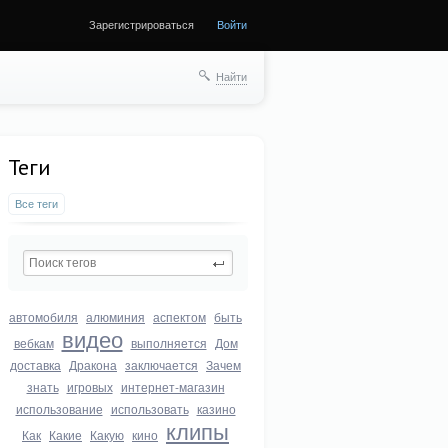
Зарегистрироваться
Войти
Найти
Теги
Все теги
автомобиля
алюминия
аспектом
быть
видео
вебкам
выполняется
Дом
доставка
Дракона
заключается
Зачем
знать
игровых
интернет-магазин
использование
использовать
казино
клипы
Как
Какие
Какую
кино