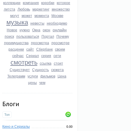
коллекции
компания
коробки
которое
литста
Любовь
маркетинг
множество
могут
может
момента
Москве
музыка
невесты
необходимо
онлайн
Новое
нужно
Окна
окон
поиск
пользоваться
Портал
Почему
преимущества
просмотра
просмотре
расценки
сайт
Сбербанк
своим
сейчас
Сериал
серия
сети
смотреть
ссылка
стоит
Существует
Сущность
сюжета
Телеграмм
услуги
фильмов
Цена
цены
чем
Блоги
Топ
Кино и Сериалы
0.00