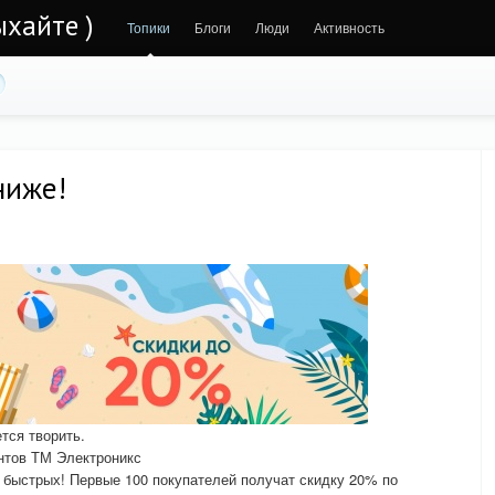
ыхайте )
Топики
Блоги
Люди
Активность
ниже!
ется творить.
нтов ТМ Электроникс
 быстрых! Первые 100 покупателей получат скидку 20% по