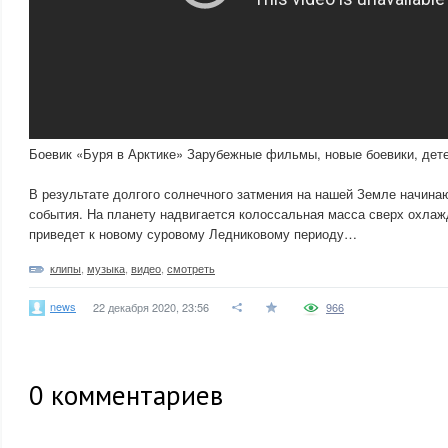
Боевик «Буря в Арктике» Зарубежные фильмы, новые боевики, дет
В результате долгого солнечного затмения на нашей Земле начина
события. На планету надвигается колоссальная масса сверх охлаж
приведет к новому суровому Ледниковому периоду…
клипы
,
музыка
,
видео
,
смотреть
news
22 декабря 2020, 23:56
966
0
комментариев