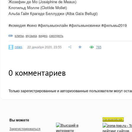
Жозефин де Мо (Joséphine de Meaux)
Клотильд Молле (Clotilde Mollet)
Альба Гайя Крагеде Беллуджи (Alba Gaïa Bellugi)
#комедия #кино #фильмыонлайн #фильмыновинки #фильмы2019
клипы
,
музыка
,
видео
,
смотреть
news
22 декабря 2020, 23:55
765
0
комментариев
Только зарегистрированные и авторизованные пользователи могут оста
Вы можете
Зарегистрироваться