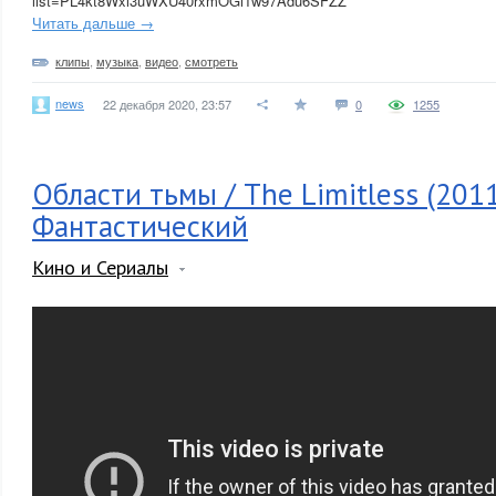
list=PL4kt8Wxl3uWXU40rxmOGi1w97Adu6SFZZ
Читать дальше →
клипы
,
музыка
,
видео
,
смотреть
news
22 декабря 2020, 23:57
0
1255
Области тьмы / The Limitless (2011
Фантастический
Кино и Сериалы