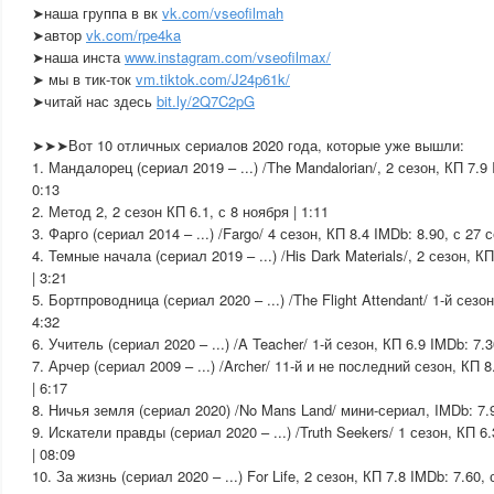
➤наша группа в вк
vk.com/vseofilmah
➤автор
vk.com/rpe4ka
➤наша инста
www.instagram.com/vseofilmax/
➤ мы в тик-ток
vm.tiktok.com/J24p61k/
➤читай нас здесь
bit.ly/2Q7C2pG
➤➤➤Вот 10 отличных сериалов 2020 года, которые уже вышли:
1. Мандалорец (сериал 2019 – ...) /The Mandalorian/, 2 сезон, КП 7.9 
0:13
2. Метод 2, 2 сезон КП 6.1, с 8 ноября | 1:11
3. Фарго (сериал 2014 – ...) /Fargo/ 4 сезон, КП 8.4 IMDb: 8.90, с 27 
4. Темные начала (сериал 2019 – ...) /His Dark Materials/, 2 сезон, К
| 3:21
5. Бортпроводница (сериал 2020 – ...) /The Flight Attendant/ 1-й сезон
4:32
6. Учитель (сериал 2020 – ...) /A Teacher/ 1-й сезон, КП 6.9 IMDb: 7.3
7. Арчер (сериал 2009 – ...) /Archer/ 11-й и не последний сезон, КП 8
| 6:17
8. Ничья земля (сериал 2020) /No Mans Land/ мини-сериал, IMDb: 7.9
9. Искатели правды (сериал 2020 – ...) /Truth Seekers/ 1 сезон, КП 6
| 08:09
10. За жизнь (сериал 2020 – ...) For Life, 2 сезон, КП 7.8 IMDb: 7.60, 