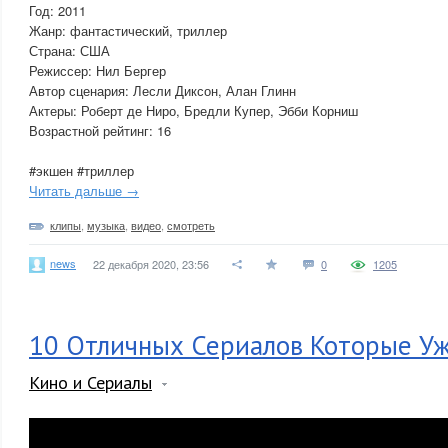
Год: 2011
Жанр: фантастический, триллер
Страна: США
Режиссер: Нил Бергер
Автор сценария: Лесли Диксон, Алан Глинн
Актеры: Роберт де Ниро, Бредли Купер, Эбби Корниш
Возрастной рейтинг: 16
#экшен #триллер
Читать дальше →
клипы
,
музыка
,
видео
,
смотреть
news
22 декабря 2020, 23:56
0
1205
10 Отличных Сериалов Которые У
Кино и Сериалы