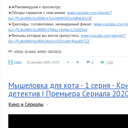
➤➤Рекомендуем к просмотру:
➤Обзоры сериалов с описанием:
www.youtube.com/playlist?
list=PL4kt8Wxl3uWWv4ToIyN6WSKGxNB6hEkOF
➤Триллеры, головоломки, неожиданный финал:
www.youtube.com/pla
list=PL4kt8Wxl3uWWfnYN5ez18gNa1LO03D6jd
➤Фильмы которые вы могли пропустить:
www.youtube.com/playlist?
list=PL4kt8Wxl3uWXU40rxmOGi1w97Adu6SFZZ
клипы
,
музыка
,
видео
,
смотреть
news
22 декабря 2020, 23:57
0
1151
Мышеловка для кота - 1 серия - К
детектив | Премьера Сериала 202
Кино и Сериалы