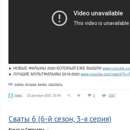
► НОВЫЕ ФИЛЬМЫ 2020 КОТОРЫЙ ЕЖЕ ВЫШЛИ
www.youtube.c
► ЛУЧШИЕ МУЛЬТФИЛЬМЫ 2019-2020
www.youtube.com/watch?
клипы
,
музыка
,
видео
,
смотреть
news
22 декабря 2020, 23:49
0
1267
Сваты 6 (6-й сезон, 3-я серия)
Кино и Сериалы