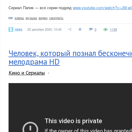
Сериал Папик — все серии подряд
www.youtube.com/watch?v=JM-wG
клипы
,
музыка
,
видео
,
смотреть
news
22 декабря 2020, 10:40
0
1139
Человек, который познал бесконеч
мелодрама HD
Кино и Сериалы