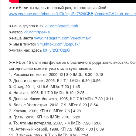
➤➤➤Если ты здесь в первый раз, то подписывайся!
www.youtube.com/channel/UCk2hjuPe7526GBEp0maaMGA?sub_confir
➤наша группа в вк
vk.com/vseofilmah
➤автор
vk.com/rpe4ka
➤наша инста
www.instagram.com/vseofilmax/
➤ мы в тик-ток
vm.tiktok.com/J24p61k/
➤читай нас здесь
bit.ly/2Q7C2pG
➤➤➤Вот 15 отличны фильмов о различного рода зависимостях, бол
сегодняшний момент уже стали культовыми:
1. Реквием по мечте, 2000, КП 8.0 IMDb: 8.30 | 0:18
2. Деньги на двоих, 2005, КП 7.1 IMDb: 6.30 | 0:56
3. Стыд, 2011, КП 6.6 IMDb: 7.20 | 1:45
4. На игле, 1995, КП 7.9 IMDb: 8.10 | 2:25
5. Дневник баскетболиста, 1995, КП 7.8 IMDb: 7.30 | 3:11
6. Волк с Уолл-стрит, 2013, 7.9 IMDb: 8.20 | 3:54
7. Кокаин, 2001, КП 8.0 IMDb: 7.6 | 4:28
8. Грязь, 2013, КП 7.6 IMDb: 7.10 | 5:23
9. То, что мы потеряли, 2007, 7.4 IMDb: 7.20 | 6:06
10. Аптечный ковбой, 1989, КП 7.2 IMDb: 7.30 | 6:39
11. В тупике, 1997, КП 7.5 IMDb: 6.90 | 7:24