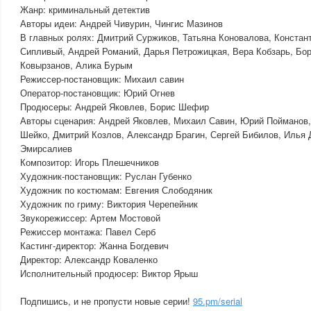
Жанр: криминальный детектив
Авторы идеи: Андрей Чивурин, Чингис Мазинов
В главных ролях: Дмитрий Суржиков, Татьяна Коновалова, Констан
Сипливый, Андрей Романий, Дарья Петрожицкая, Вера Кобзарь, Бор
Ковырзанов, Алика Бурым
Режиссер-постановщик: Михаил савин
Оператор-постановщик: Юрий Огнев
Продюсеры: Андрей Яковлев, Борис Шефир
Авторы сценария: Андрей Яковлев, Михаил Савин, Юрий Пойманов
Шейко, Дмитрий Козлов, Александр Брагин, Сергей Бибилов, Илья
Эмирсалиев
Композитор: Игорь Плешечников
Художник-постановщик: Руслан Губенко
Художник по костюмам: Евгения Слободяник
Художник по гриму: Виктория Черепейник
Звукорежиссер: Артем Мостовой
Режиссер монтажа: Павел Серб
Кастинг-директор: Жанна Богдевич
Директор: Александр Коваленко
Исполнительный продюсер: Виктор Ярыш
Подпишись, и не пропусти новые серии!
95.pm/serial