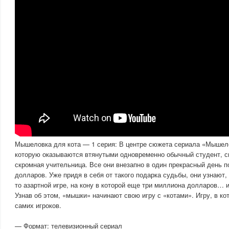
Мышеловка для кота — 1 серия: В центре сюжета сериала «Мышелов
которую оказываются втянутыми одновременно обычный студент, с
скромная учительница. Все они внезапно в один прекрасный день 
долларов. Уже придя в себя от такого подарка судьбы, они узнают, 
то азартной игре, на кону в которой еще три миллиона долларов… 
Узнав об этом, «мышки» начинают свою игру с «котами». Игру, в ко
самих игроков.
— Формат: телевизионный сериал