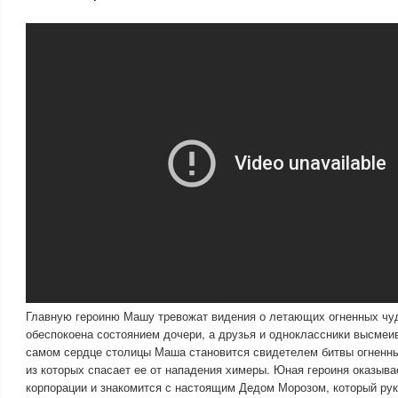
Главную героиню Машу тревожат видения о летающих огненных ч
обеспокоена состоянием дочери, а друзья и одноклассники высмеи
самом сердце столицы Маша становится свидетелем битвы огненны
из которых спасает ее от нападения химеры. Юная героиня оказыва
корпорации и знакомится с настоящим Дедом Морозом, который рук