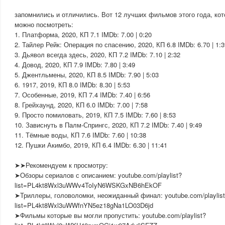
запомнились и отличились. Вот 12 лучших фильмов этого года, ко
можно посмотреть:
1. Платформа, 2020, КП 7.1 IMDb: 7.00 | 0:20
2. Тайлер Рейк: Операция по спасению, 2020, КП 6.8 IMDb: 6.70 | 1:3
3. Дьявол всегда здесь, 2020, КП 7.2 IMDb: 7.10 | 2:32
4. Довод, 2020, КП 7.9 IMDb: 7.80 | 3:49
5. Джентльмены, 2020, КП 8.5 IMDb: 7.90 | 5:03
6. 1917, 2019, КП 8.0 IMDb: 8.30 | 5:53
7. Особенные, 2019, КП 7.4 IMDb: 7.40 | 6:56
8. Грейхаунд, 2020, КП 6.0 IMDb: 7.00 | 7:58
9. Просто помиловать, 2019, КП 7.5 IMDb: 7.60 | 8:53
10. Зависнуть в Палм-Спрингс, 2020, КП 7.2 IMDb: 7.40 | 9:49
11. Тёмные воды, КП 7.6 IMDb: 7.60 | 10:38
12. Пушки Акимбо, 2019, КП 6.4 IMDb: 6.30 | 11:41
➤➤Рекомендуем к просмотру:
➤Обзоры сериалов с описанием: youtube.com/playlist?
list=PL4kt8Wxl3uWWv4ToIyN6WSKGxNB6hEkOF
➤Триллеры, головоломки, неожиданный финал: youtube.com/playlis
list=PL4kt8Wxl3uWWfnYN5ez18gNa1LO03D6jd
➤Фильмы которые вы могли пропустить: youtube.com/playlist?