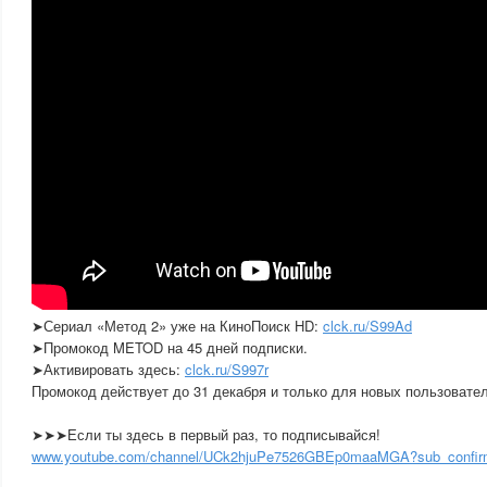
➤Сериал «Метод 2» уже на КиноПоиск HD:
clck.ru/S99Ad
➤Промокод METOD на 45 дней подписки.
➤Активировать здесь:
clck.ru/S997r
Промокод действует до 31 декабря и только для новых пользовател
➤➤➤Если ты здесь в первый раз, то подписывайся!
www.youtube.com/channel/UCk2hjuPe7526GBEp0maaMGA?sub_confir