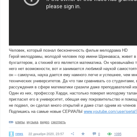
Человек, который познал бесконечность фильм мелодрама HD
Герой мелодрамы, молодой человек пор имени Шринаваса, живет в 
бухгалтером, а стихией его является математика. Он чрезвычайно т
него нет возможности, вот и занимается любимой наукой самостоят
он – самоучка, наука дается ему намного легче и успешнее, чем м
технических университетов. Да что там сравнивать со студентами, 
рассуждения в сфере математики сразили даже преподавателей из
Один из них, профессор Харди, настолько поверил молодому талан
пригласил его в университет, обещая ему покровительство и помощ
не подвел, он сделал много открытий и даже стал одним из членов
Подпишись на самые новые СЕРИАЛЫ
www.youtube.com/user/serial
клипы
,
музыка
,
видео
,
смотреть
news
22 декабря 2020, 23:57
0
1095