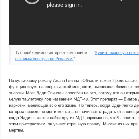
Тут необходимое интернет компаниям — "
Купить лазерную рекл
рекламы советую на Рекламм.
"
По культовому роману Алана Глинна «Области тьмы».Представьте, 
функционирует на сверхвысокой мощности, высасывая базисные ре
энергии. Мозг Эдди Спинолы способен на это, потому что он откры
белую таблеточку под названием МДТ-48. Этот препарат — Виагра 
наркотик, меняющий всю его жизнь. Но теперь, когда Эдди легко де
которых прежде не мог и мечтать, он начинает страдать от зловещ
когда Эдди пытается найти других МДТ-наркоманов, чтобы понять, 
этим пристрастием, он узнает страшную правду. Многие из них пр
мертвы.