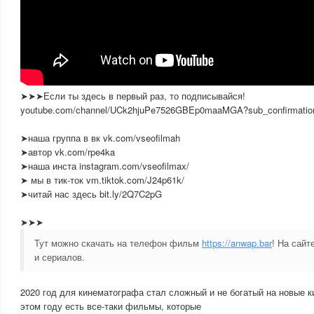
➤➤➤Если ты здесь в первый раз, то подписывайся!
youtube.com/channel/UCk2hjuPe7526GBEp0maaMGA?sub_confirmatio
➤наша группа в вк vk.com/vseofilmah
➤автор vk.com/rpe4ka
➤наша инста instagram.com/vseofilmax/
➤ мы в тик-ток vm.tiktok.com/J24p61k/
➤читай нас здесь bit.ly/2Q7C2pG
➤➤➤
Тут можно скачать на телефон фильм
https://anwap.bar
! На сай
и сериалов.
2020 год для кинематографа стал сложный и не богатый на новые 
этом году есть все-таки фильмы, которые