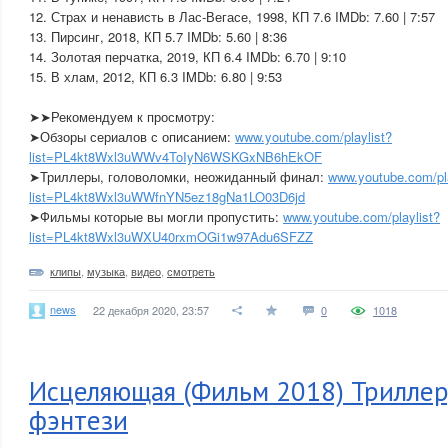
12. Страх и ненависть в Лас-Вегасе, 1998, КП 7.6 IMDb: 7.60 | 7:57
13. Пирсинг, 2018, КП 5.7 IMDb: 5.60 | 8:36
14. Золотая перчатка, 2019, КП 6.4 IMDb: 6.70 | 9:10
15. В хлам, 2012, КП 6.3 IMDb: 6.80 | 9:53
➤➤Рекомендуем к просмотру:
➤Обзоры сериалов с описанием:
www.youtube.com/playlist?
list=PL4kt8Wxl3uWWv4ToIyN6WSKGxNB6hEkOF
➤Триллеры, головоломки, неожиданный финал:
www.youtube.com/pla
list=PL4kt8Wxl3uWWfnYN5ez18gNa1LO03D6jd
➤Фильмы которые вы могли пропустить:
www.youtube.com/playlist?
list=PL4kt8Wxl3uWXU40rxmOGi1w97Adu6SFZZ
клипы
,
музыка
,
видео
,
смотреть
news
22 декабря 2020, 23:57
0
1018
Исцеляющая (Фильм 2018) Триллер
фэнтези