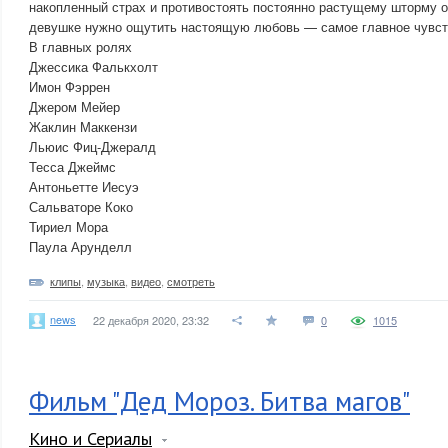
накопленный страх и противостоять постоянно растущему шторму о
девушке нужно ощутить настоящую любовь — самое главное чувс
В главных ролях
Джессика Фалькхолт
Имон Фэррен
Джером Мейер
Жаклин Маккензи
Льюис Фиц-Джералд
Тесса Джеймс
Антоньетте Иесуэ
Сальваторе Коко
Тириел Мора
Паула Арунделл
клипы
,
музыка
,
видео
,
смотреть
news
22 декабря 2020, 23:32
0
1015
Фильм "Дед Мороз. Битва магов"
Кино и Сериалы