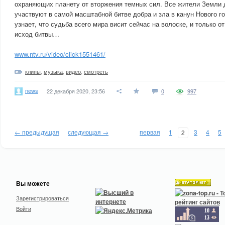
охраняющих планету от вторжения темных сил. Все жители Земли 
участвуют в самой масштабной битве добра и зла в канун Нового 
узнает, что судьба всего мира висит сейчас на волоске, и только от
исход битвы…
www.ntv.ru/video/click1551461/
клипы
,
музыка
,
видео
,
смотреть
news
22 декабря 2020, 23:56
0
997
← предыдущая
следующая →
первая
1
3
4
5
2
Вы можете
Зарегистрироваться
Войти