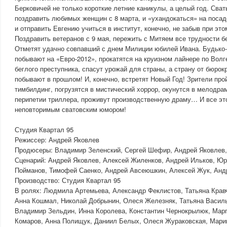
Берковичей не только короткие летние каникулы, а целый год. Сват
поздравить любимых женщин с 8 марта, и «ухандокаться» на посад
и отправить Евгению учиться в институт, конечно, не забыв при этом
Поздравить ветеранов с 9 мая, пережить с Митяем все трудности 
Отметят удачно совпавший с днем Милиции юбилей Ивана. Будько
побывают на «Евро-2012», прокатятся на круизном лайнере по Волг
беглого преступника, спасут урожай для страны, а страну от бюрок
побывают в прошлом! И, конечно, встретят Новый Год! Зрители про
тимбилдинг, погрузятся в мистический хоррор, окунутся в мелодра
перипетии триллера, проживут производственную драму… И все эт
неповторимым сватовским юмором!
Студия Квартал 95
Режиссер: Андрей Яковлев
Продюсеры: Владимир Зеленский, Сергей Шефир, Андрей Яковлев
Сценарий: Андрей Яковлев, Алексей Жиленков, Андрей Ильков, Ю
Пойманов, Тимофей Саенко, Андрей Авсеюшкин, Алексей Жук, Анд
Производство: Студия Квартал 95
В ролях: Людмила Артемьева, Александр Феклистов, Татьяна Крав
Анна Кошмал, Николай Добрынин, Олеся Железняк, Татьяна Василь
Владимир Зельдин, Инна Королева, Константин Чернокрылюк, Мар
Комаров, Анна Полищук, Даниил Белых, Олеся Жураковская, Мари