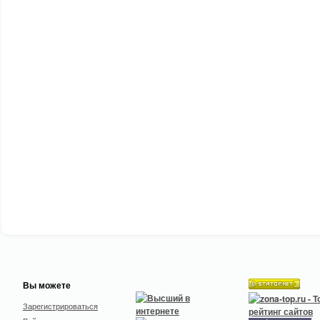
Вы можете
Зарегистрироваться