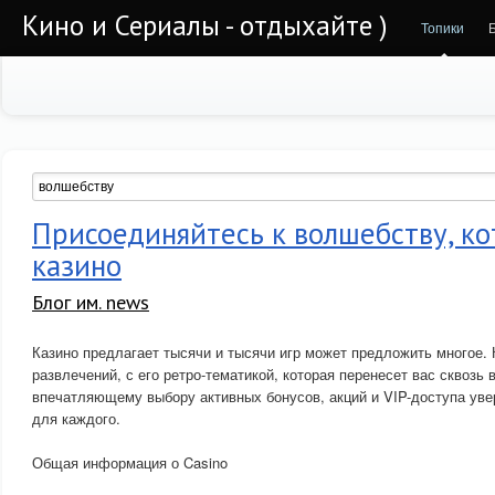
Кино и Сериалы - отдыхайте )
Топики
Присоединяйтесь к волшебству, к
казино
Блог им. news
Казино предлагает тысячи и тысячи игр может предложить многое.
развлечений, с его ретро-тематикой, которая перенесет вас сквозь 
впечатляющему выбору активных бонусов, акций и VIP-доступа увер
для каждого.
Общая информация о Casino