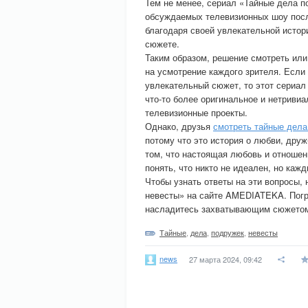
Тем не менее, сериал «Тайные дела п
обсуждаемых телевизионных шоу посл
благодаря своей увлекательной истор
сюжете.
Таким образом, решение смотреть или
на усмотрение каждого зрителя. Если
увлекательный сюжет, то этот сериал
что-то более оригинальное и нетривиа
телевизионные проекты.
Однако, друзья
смотреть тайные дела
потому что это история о любви, друж
том, что настоящая любовь и отношен
понять, что никто не идеален, но каж
Чтобы узнать ответы на эти вопросы,
невесты» на сайте AMEDIATEKA. Погру
насладитесь захватывающим сюжетом
Тайные
,
дела
,
подружек
,
невесты
news
27 марта 2024, 09:42