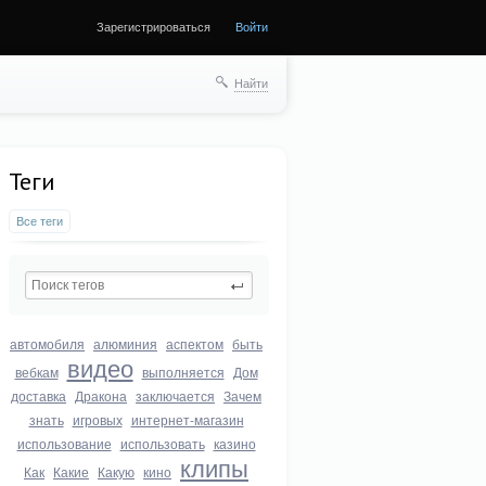
Зарегистрироваться
Войти
Найти
Теги
Все теги
автомобиля
алюминия
аспектом
быть
видео
вебкам
выполняется
Дом
доставка
Дракона
заключается
Зачем
знать
игровых
интернет-магазин
использование
использовать
казино
клипы
Как
Какие
Какую
кино