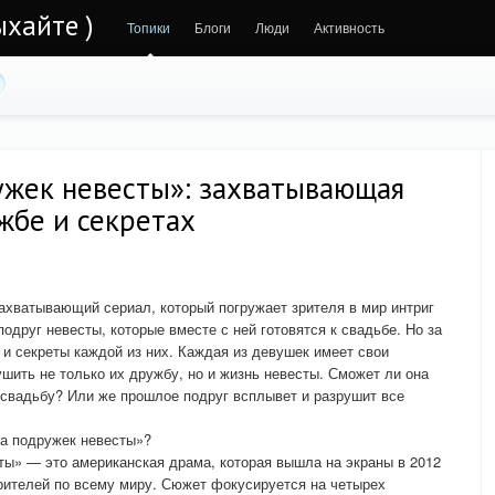
ыхайте )
Топики
Блоги
Люди
Активность
ужек невесты»: захватывающая
жбе и секретах
ахватывающий сериал, который погружает зрителя в мир интриг
подруг невесты, которые вместе с ней готовятся к свадьбе. Но за
 секреты каждой из них. Каждая из девушек имеет свои
шить не только их дружбу, но и жизнь невесты. Сможет ли она
 свадьбу? Или же прошлое подруг всплывет и разрушит все
ла подружек невесты»?
ы» — это американская драма, которая вышла на экраны в 2012
рителей по всему миру. Сюжет фокусируется на четырех