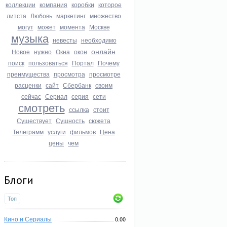
коллекции
компания
коробки
которое
литста
Любовь
маркетинг
множество
могут
может
момента
Москве
музыка
невесты
необходимо
онлайн
Новое
нужно
Окна
окон
поиск
пользоваться
Портал
Почему
преимущества
просмотра
просмотре
расценки
сайт
Сбербанк
своим
сейчас
Сериал
серия
сети
смотреть
ссылка
стоит
Существует
Сущность
сюжета
Телеграмм
услуги
фильмов
Цена
цены
чем
Блоги
Топ
Кино и Сериалы
0.00