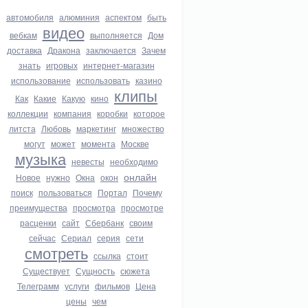
автомобиля
алюминия
аспектом
быть
видео
вебкам
выполняется
Дом
доставка
Дракона
заключается
Зачем
знать
игровых
интернет-магазин
использование
использовать
казино
клипы
Как
Какие
Какую
кино
коллекции
компания
коробки
которое
литста
Любовь
маркетинг
множество
могут
может
момента
Москве
музыка
невесты
необходимо
онлайн
Новое
нужно
Окна
окон
поиск
пользоваться
Портал
Почему
преимущества
просмотра
просмотре
расценки
сайт
Сбербанк
своим
сейчас
Сериал
серия
сети
смотреть
ссылка
стоит
Существует
Сущность
сюжета
Телеграмм
услуги
фильмов
Цена
цены
чем