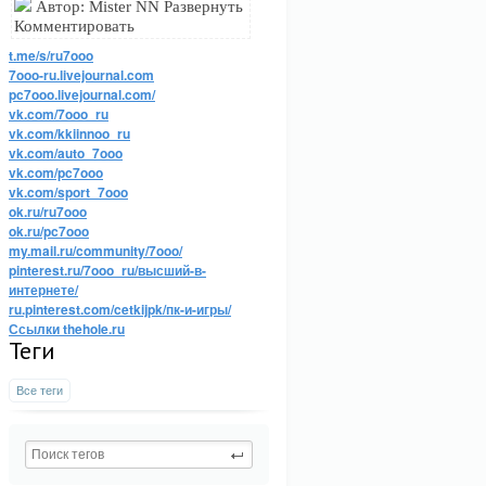
Автор: Mister NN Развернуть
Комментировать
t.me/s/ru7ooo
7ooo-ru.livejournal.com
pc7ooo.livejournal.com/
vk.com/7ooo_ru
vk.com/kkiinnoo_ru
vk.com/auto_7ooo
vk.com/pc7ooo
vk.com/sport_7ooo
ok.ru/ru7ooo
ok.ru/pc7ooo
my.mail.ru/community/7ooo/
pinterest.ru/7ooo_ru/высший-в-
интернете/
ru.pinterest.com/cetkijpk/пк-и-игры/
Ссылки thehole.ru
Теги
Все теги