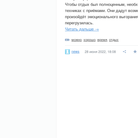
Чтобы отдых был полноценным, необх
техниках с приёмами. Они дадут возм
произойдёт эмоционального выгорания
перегрузилась.
Читать дальше →
можно
,
хорошо
,
время
,
отдых
news
28 июня 2022, 18:08