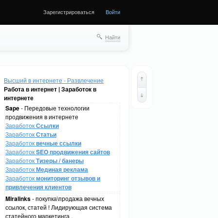
Зарегистрироваться
Войти
Найти
Высший в интернете - Развлечение
Работа в интернет | Заработок в
интернете
Sape
- Передовые технологии
продвижения в интернете
Заработок
Ссылки
Заработок
Статьи
Заработок
вечные ссылки
Заработок
SEO продвижения сайтов
Заработок
Тизеры / банеры
Заработок
Мединая реклама
Заработок
мониторинг отзывов и
привлечения клиентов
Miralinks
- покупка\продажа вечных
ссылок, статей ! Лидирующая система
статейного маркетинга .