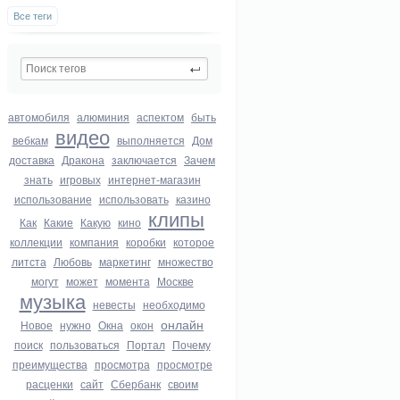
Все теги
автомобиля
алюминия
аспектом
быть
видео
вебкам
выполняется
Дом
доставка
Дракона
заключается
Зачем
знать
игровых
интернет-магазин
использование
использовать
казино
клипы
Как
Какие
Какую
кино
коллекции
компания
коробки
которое
литста
Любовь
маркетинг
множество
могут
может
момента
Москве
музыка
невесты
необходимо
онлайн
Новое
нужно
Окна
окон
поиск
пользоваться
Портал
Почему
преимущества
просмотра
просмотре
расценки
сайт
Сбербанк
своим