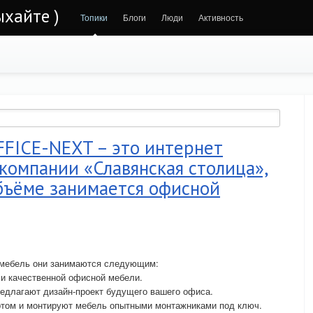
ыхайте )
Топики
Блоги
Люди
Активность
FFICE-NEXT – это интернет
компании «Славянская столица»,
бъёме занимается офисной
 мебель они занимаются следующим:
ми качественной офисной мебели.
редлагают дизайн-проект будущего вашего офиса.
ртом и монтируют мебель опытными монтажниками под ключ.