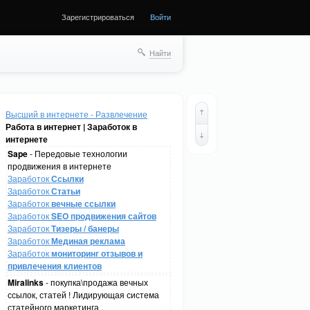
Зарегистрироваться
Войти
Найти
Высший в интернете - Развлечение
Работа в интернет | Заработок в
интернете
Sape
- Передовые технологии
продвижения в интернете
Заработок
Ссылки
Заработок
Статьи
Заработок
вечные ссылки
Заработок
SEO продвижения сайтов
Заработок
Тизеры / банеры
Заработок
Мединая реклама
Заработок
мониторинг отзывов и
привлечения клиентов
Miralinks
- покупка\продажа вечных
ссылок, статей ! Лидирующая система
статейного маркетинга .