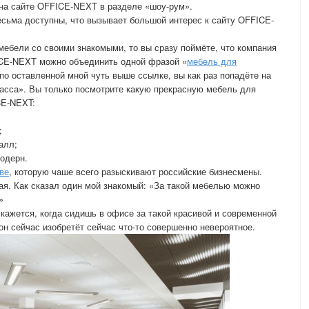
на сайте OFFICE-NEXT в разделе «шоу-рум».
сьма доступны, что вызывает большой интерес к сайту OFFICE-
мебели со своими знакомыми, то вы сразу поймёте, что компания
ICE-NEXT можно объединить одной фразой «
мебель для
 по оставленной мной чуть выше ссылке, вы как раз попадёте на
асса». Вы только посмотрите какую прекрасную мебель для
CE-NEXT:
;
алл;
Модерн.
ве
, которую чаше всего разыскивают российские бизнесмены.
ая. Как сказал один мой знакомый: «За такой мебелью можно
»
 кажется, когда сидишь в офисе за такой красивой и современной
он сейчас изобретёт сейчас что-то совершенно невероятное.