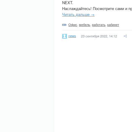
NEXT.
Наслаждайтесь! Посмотрите сами и п
Читать дальше →
Офис
,
мебель
,
работать
,
кабинет
news
23 сентября 2022, 14:12