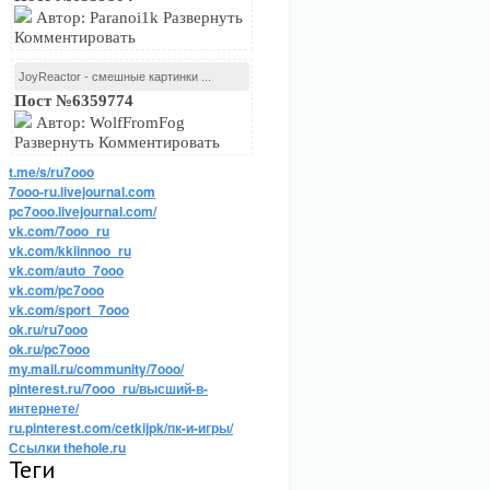
Автор: Paranoi1k Развернуть
Комментировать
JoyReactor - смешные картинки ...
Пост №6359774
Автор: WolfFromFog
Развернуть Комментировать
t.me/s/ru7ooo
7ooo-ru.livejournal.com
pc7ooo.livejournal.com/
vk.com/7ooo_ru
vk.com/kkiinnoo_ru
vk.com/auto_7ooo
vk.com/pc7ooo
vk.com/sport_7ooo
ok.ru/ru7ooo
ok.ru/pc7ooo
my.mail.ru/community/7ooo/
pinterest.ru/7ooo_ru/высший-в-
интернете/
ru.pinterest.com/cetkijpk/пк-и-игры/
Ссылки thehole.ru
Теги