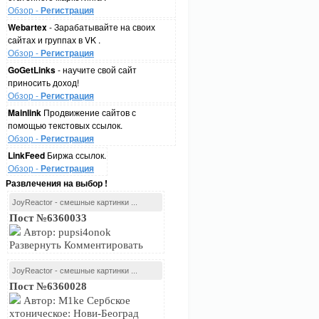
Обзор -
Регистрация
Webartex
- Зарабатывайте на своих
сайтах и группах в VK .
Обзор -
Регистрация
GoGetLinks
- научите свой сайт
приносить доход!
Обзор -
Регистрация
Mainlink
Продвижение сайтов с
помощью текстовых ссылок.
Обзор -
Регистрация
LinkFeed
Биржа ссылок.
Обзор -
Регистрация
Развлечения на выбор !
JoyReactor - смешные картинки ...
Пост №6360033
Автор: pupsi4onok
Развернуть Комментировать
JoyReactor - смешные картинки ...
Пост №6360028
Автор: M1ke Сербское
хтоническое: Нови-Београд