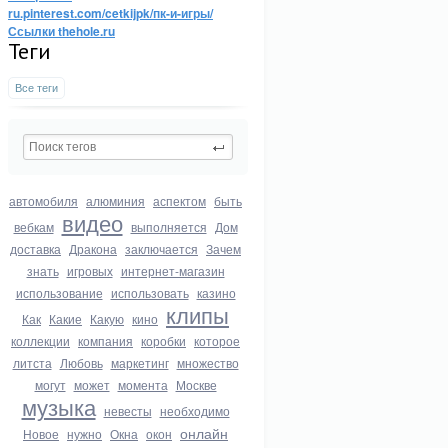
ru.pinterest.com/cetkijpk/пк-и-игры/
Ссылки thehole.ru
Теги
Все теги
автомобиля
алюминия
аспектом
быть
видео
вебкам
выполняется
Дом
доставка
Дракона
заключается
Зачем
знать
игровых
интернет-магазин
использование
использовать
казино
клипы
Как
Какие
Какую
кино
коллекции
компания
коробки
которое
литста
Любовь
маркетинг
множество
могут
может
момента
Москве
музыка
невесты
необходимо
онлайн
Новое
нужно
Окна
окон