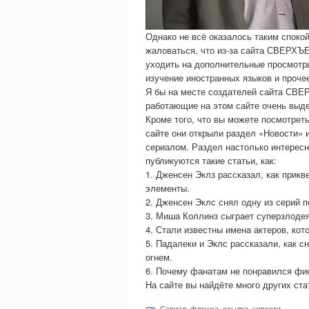
Однако не всё оказалось таким споко
жаловаться, что из-за сайта СВЕРХЪ
уходить на дополнительные просмотры
изучение иностранных языков и проче
Я бы на месте создателей сайта СВ
работающие на этом сайте очень выд
Кроме того, что вы можете посмотр
сайте они открыли раздел «Новости» и
сериалом. Раздел настолько интересны
публикуются такие статьи, как:
1. Дженсен Эклз рассказал, как прик
элементы.
2. Дженсен Эклс снял одну из серий п
3. Миша Коллинз сыграет суперзлодея
4. Стали известны имена актеров, ко
5. Падалеки и Эклс рассказали, как 
огнем.
6. Почему фанатам не понравился фи
На сайте вы найдёте много других 
Сериал
,
флешка
,
ссылка
,
новости