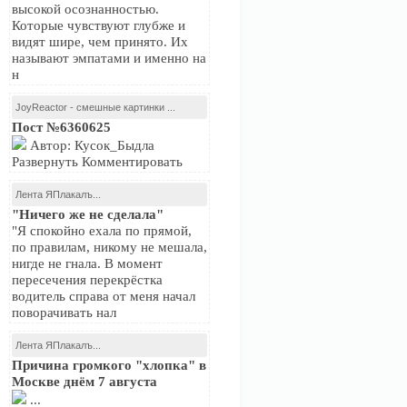
высокой осознанностью.
Которые чувствуют глубже и
видят шире, чем принято. Их
называют эмпатами и именно на
н
JoyReactor - смешные картинки ...
Пост №6360625
Автор: Кусок_Быдла
Развернуть Комментировать
Лента ЯПлакалъ...
"Ничего же не сделала"
"Я спокойно ехала по прямой,
по правилам, никому не мешала,
нигде не гнала. В момент
пересечения перекрёстка
водитель справа от меня начал
поворачивать нал
Лента ЯПлакалъ...
Причина громкого "хлопка" в
Москве днём 7 августа
...