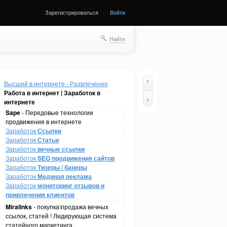
Зарегистрироваться
Войти
Найти
Высший в интернете - Развлечение
Работа в интернет | Заработок в
интернете
Sape
- Передовые технологии
продвижения в интернете
Заработок
Ссылки
Заработок
Статьи
Заработок
вечные ссылки
Заработок
SEO продвижения сайтов
Заработок
Тизеры / банеры
Заработок
Мединая реклама
Заработок
мониторинг отзывов и
привлечения клиентов
Miralinks
- покупка\продажа вечных
ссылок, статей ! Лидирующая система
статейного маркетинга .