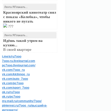
Лента ЯПлакалъ...
Красноярский кинотеатр снял
с показа «Колобка», чтобы
никого не пугать
???
Лента ЯПлакалъ...
Идёшь такой утром на
кухню...
В своей квартире
t.me/s/ru7ooo
7ooo-ru.livejournal.com
pc7ooo.livejournal.com/
vk.com/7ooo_ru
vk.com/kkiinnoo_ru
vk.com/auto_7ooo
vk.com/pc7ooo
vk.com/sport_7ooo
ok.ru/ru7ooo
ok.ru/pc7ooo
my.mail.ru/community/7ooo/
pinterest.ru/7ooo_ru/высший-в-
интернете/