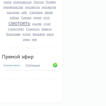
поиск
пользоваться
Портал
Почему
преимущества
просмотра
просмотре
расценки
сайт
Сбербанк
своим
сейчас
Сериал
серия
сети
смотреть
ссылка
стоит
Существует
Сущность
сюжета
Телеграмм
услуги
фильмов
Цена
цены
чем
Прямой эфир
Комментарии
Публикации