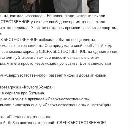
йным, как планировалось. Нашлись люди, которые начали
ЕСТЕСТВЕННОЕ у них все свободное время теперь стало
 этого сериала. У них не осталось времени на занятия спортом,
е.
ЕРХЪЕСТЕСТВЕННОЕ взбесился бы, но специалисты,
ержанные и терпеливые. Они придумали свой необычный ход.
еть все сезоны сериала СВЕРХЪЕСТЕСТВЕННОЕ на одноименном
 стали публиковать там все новости связанные с этим
й, что его просто невозможно пропустить. Вот и сейчас там
вел «Сверхъестественного» развеет мифы и добавит новые
ерезагрузки «Крутого Уокера».
 в сериале про Бэтмена.
торые сыграют в приквеле «Сверхъестественного».
снимали пилотную сцену «Сверхъестественного» с настоящим
нал «Сверхъестественного».
статей. Добро пожаловать на сайт СВЕРХЪЕСТЕСТВЕННОЕ!