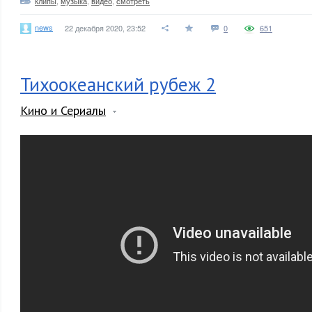
клипы
,
музыка
,
видео
,
смотреть
news
22 декабря 2020, 23:52
0
651
Тихоокеанский рубеж 2
Кино и Сериалы