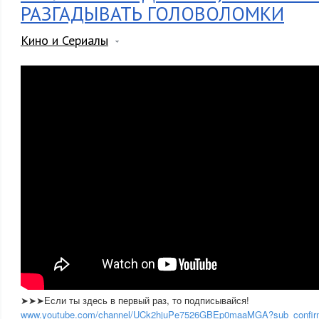
РАЗГАДЫВАТЬ ГОЛОВОЛОМКИ
Кино и Сериалы
➤➤➤Если ты здесь в первый раз, то подписывайся!
www.youtube.com/channel/UCk2hjuPe7526GBEp0maaMGA?sub_confir