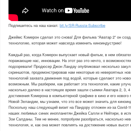
Подпишитесь на наш канал:
bit.ly/SR-Russia-Subscribe
Джеймс Кэмерон сделал это снова! Для фильма “Аватар 2” он соз
технологию, которая может навсегда изменить киноиндустрию!
Каждый раз, когда Кэмерон выпускает новый фильм, в нем обязател
поражающие нас, инновации. На этот раз это нечто, о возможностя
подозревали! Продюсер Джон Ландау опубликовал несколько заку
скриншотов, продемонстрировав нам некоторые из невероятных нов
технологий захвата движения под водой, которые сделают это нов
возможным. Мы разберем, как работает эта технология, какие улу
насколько далеко в настоящее время зашли съемки Аватара 2, 3, 4
достижения Кэмерона в компьютерной графике в кино и его нового п
Новой Зеландии, мы узнаем, что это все может значить для киноин
Поскольку наш следующий визит на Пандору отложен из-за Covid-1
наших любимых синих инопланетян Джейка Салли и Нейтири, в исп
Зои Салданы. Тем не менее, попробуем разобраться, насколько нев
технология, и, как она может повлиять на достижение новых высот 