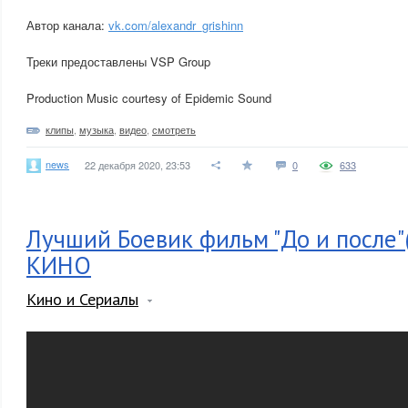
Автор канала:
vk.com/alexandr_grishinn
Треки предоставлены VSP Group
Production Music courtesy of Epidemic Sound
клипы
,
музыка
,
видео
,
смотреть
news
22 декабря 2020, 23:53
0
633
Лучший Боевик фильм "До и после"
КИНО
Кино и Сериалы