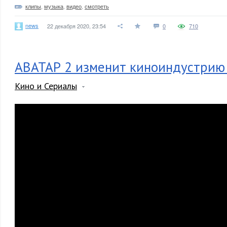
клипы
,
музыка
,
видео
,
смотреть
news
22 декабря 2020, 23:54
0
710
АВАТАР 2 изменит киноиндустри
Кино и Сериалы