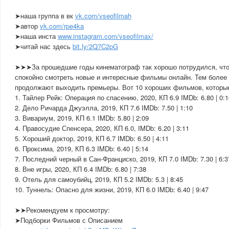
➤наша группа в вк
vk.com/vseofilmah
➤автор
vk.com/rpe4ka
➤наша инста
www.instagram.com/vseofilmax/
➤читай нас здесь
bit.ly/2Q7C2pG
➤➤➤За прошедшие годы кинематограф так хорошо потрудился, что
спокойно смотреть новые и интересные фильмы онлайн. Тем более 
продолжают выходить премьеры. Вот 10 хороших фильмов, которые
1. Тайлер Рейк: Операция по спасению, 2020, КП 6.9 IMDb: 6.80 | 0:1
2. Дело Ричарда Джуэлла, 2019, КП 7.6 IMDb: 7.50 | 1:10
3. Вивариум, 2019, КП 6.1 IMDb: 5.80 | 2:09
4. Правосудие Спенсера, 2020, КП 6.0, IMDb: 6.20 | 3:11
5. Хороший доктор, 2019, КП 6.7 IMDb: 6.50 | 4:11
6. Проксима, 2019, КП 6.3 IMDb: 6.40 | 5:14
7. Последний черный в Сан-Франциско, 2019, КП 7.0 IMDb: 7.30 | 6:3
8. Вне игры, 2020, КП 6.4 IMDb: 6.80 | 7:38
9. Отель для самоубийц, 2019, КП 5.2 IMDb: 5.3 | 8:45
10. Туннель: Опасно для жизни, 2019, КП 6.0 IMDb: 6.40 | 9:47
➤➤Рекомендуем к просмотру:
➤Подборки Фильмов с Описанием