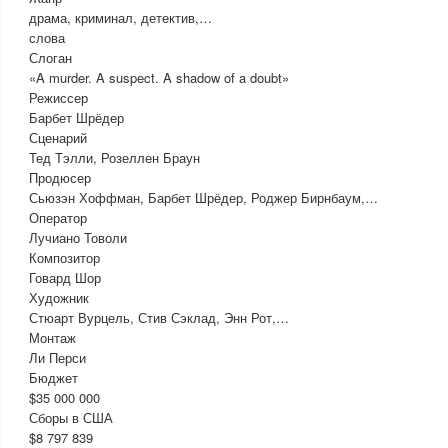
драма, криминал, детектив,…
слова
Слоган
«A murder. A suspect. A shadow of a doubt»
Режиссер
Барбет Шрёдер
Сценарий
Тед Тэлли, Розеллен Браун
Продюсер
Сьюзэн Хоффман, Барбет Шрёдер, Роджер Бирнбаум,…
Оператор
Лучиано Товоли
Композитор
Говард Шор
Художник
Стюарт Вурцель, Стив Сэклад, Энн Рот,…
Монтаж
Ли Перси
Бюджет
$35 000 000
Сборы в США
$8 797 839