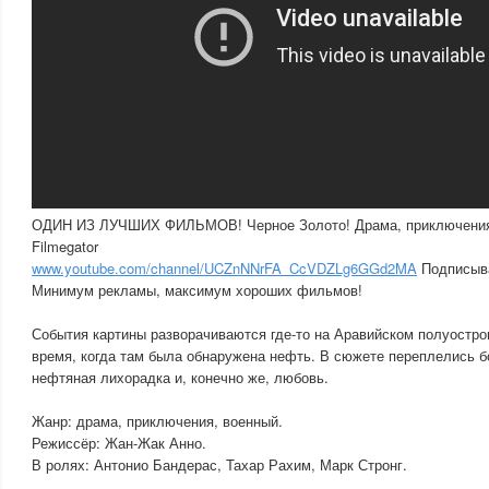
ОДИН ИЗ ЛУЧШИХ ФИЛЬМОВ! Черное Золото! Драма, приключени
Filmegator
www.youtube.com/channel/UCZnNNrFA_CcVDZLg6GGd2MA
Подписывай
Минимум рекламы, максимум хороших фильмов!
События картины разворачиваются где-то на Аравийском полуостров
время, когда там была обнаружена нефть. В сюжете переплелись бо
нефтяная лихорадка и, конечно же, любовь.
Жанр: драма, приключения, военный.
Режиссёр: Жан-Жак Анно.
В ролях: Антонио Бандерас, Тахар Рахим, Марк Стронг.