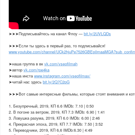
➤➤➤Подписывайтесь на канал Флоу —
bit.ly/2UVLQDs
➤➤➤Если ты здесь в первый раз, то подписывайся!
www.youtube.com/channel/UCk2hjuPe7526GBEp0maaMGA?sub_confir
➤наша группа в вк
vk.com/vseofilmah
➤автор
vk.com/rpe4ka
➤наша инста
www.instagram.com/vseofilmax/
➤читай нас здесь
bit.ly/2Q7C2pG
➤➤➤Вот самые интересные фильмы, которые стоят внимания и кото
1. Безупречный, 2019, КП 6.6 IMDb: 7.10 | 0:50
2. В погоне за ветром, 2019, КП 7.3 IMDb: 6.90 | 1:41
3. Ловушка разума, 2019, КП 6.0 IMDb: 6.00 | 2:46
4. Прекрасная эпоха, 2019, КП 7.7 IMDb: 7.50 | 3:52
5. Переводчики, 2019, КП 6,6 IMDb:6.30 | 4:49