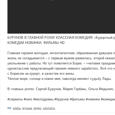
БУРУНОВ В ГЛАВНОЙ РОЛИ! КЛАССНАЯ КОМЕДИЯ! «Курортный ро
КОМЕДИИ НОВИНКИ, ФИЛЬМЫ HD
Главная героиня молодая, интеллигентная, образованная девушка 
жизнь не складывается – с первым мужем развелась, второй оказа
увольнение с работы. Но тут появляется Борис – «человек праздни
одноклассник предлагающий героине немного заработать. Всё что 
с Борисом на курорт, в качестве его жены.
Тёплое море, солнце и новое имя, навсегда меняют судьбу Лады.
В главных ролях: Сергей Бурунов, Мария Горбань, Ольга Медынич,
#сериалы #кино #мелодрамы #бурунов #фильмы #новинки #комеди
клипы
,
музыка
,
видео
,
смотреть