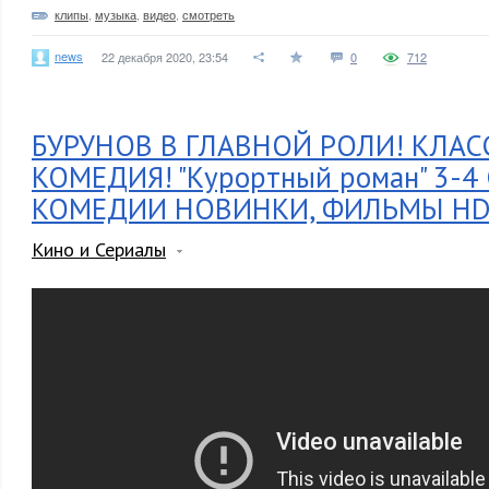
клипы
,
музыка
,
видео
,
смотреть
news
22 декабря 2020, 23:54
0
712
БУРУНОВ В ГЛАВНОЙ РОЛИ! КЛАС
КОМЕДИЯ! "Курортный роман" 3-4
КОМЕДИИ НОВИНКИ, ФИЛЬМЫ H
Кино и Сериалы