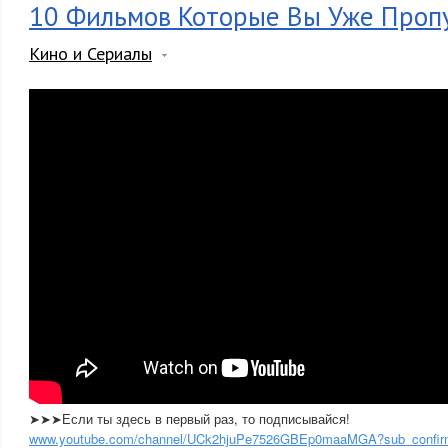
10 Фильмов Которые Вы Уже Проп
Кино и Сериалы
➤➤➤Если ты здесь в первый раз, то подписывайся!
www.youtube.com/channel/UCk2hjuPe7526GBEp0maaMGA?sub_confir