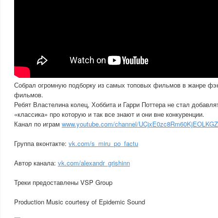
Собрал огромную подборку из самых топовых фильмов в жанре фэн
фильмов.
Ребят Властелина колец, Хоббита и Гарри Поттера не стал добавля
«классика» про которую и так все знают и они вне конкуренции.
Канал по играм
www.youtube.com/channel/UCjxE0zc8Rm60KjEOLKG
Группа вконтакте:
vk.com/s_miru_po_factu
Автор канала:
vk.com/alexandr_grishinn
Треки предоставлены VSP Group
Production Music courtesy of Epidemic Sound