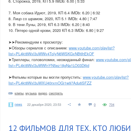
6. Сторожка, 2019, КП 5.9 IMDb: 6.00 | 5:33
7. Моя собака Идиот, 2019, КП 6.4 IMDb: 6.20 | 6:32
8. Лицо со шрамом, 2020, КП 5.1 IMDb: 4.80 | 7:47
9. В тени Луны, 2019, КП 6.3 IMDb: 6.20 | 8:40
10. Пятеро одной крови, 2020 КП 6.3 IMDb: 6.80 | 9:27
➤➤Рекомендуем к просмотру:
➤Обзоры сериалов с описанием:
www.youtube.com/playlist?
list=PL4kt8Wxl3uWWv4ToIyN6WSKGxNB6hEkOF
➤Триллеры, головоломки, неожиданный финал:
www.youtube.com/pla
list=PL4kt8Wxl3uWWfnYN5ez18gNa1LO03D6jd
➤Фильмы которые вы могли пропустить:
www.youtube.com/playlist?
list=PL4kt8Wxl3uWXU40rxmOGi1w97Adu6SFZZ
клипы
,
музыка
,
видео
,
смотреть
news
22 декабря 2020, 23:53
0
704
12 ФИЛЬМОВ ДЛЯ ТЕХ, КТО ЛЮБ