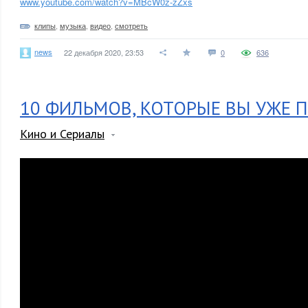
www.youtube.com/watch?v=MBcW0z-zZxs
клипы
,
музыка
,
видео
,
смотреть
news
22 декабря 2020, 23:53
0
636
10 ФИЛЬМОВ, КОТОРЫЕ ВЫ УЖЕ 
Кино и Сериалы