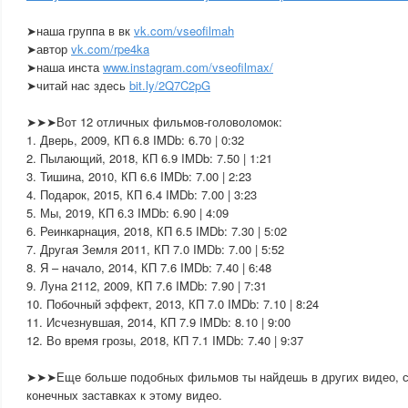
➤наша группа в вк
vk.com/vseofilmah
➤автор
vk.com/rpe4ka
➤наша инста
www.instagram.com/vseofilmax/
➤читай нас здесь
bit.ly/2Q7C2pG
➤➤➤Вот 12 отличных фильмов-головоломок:
1. Дверь, 2009, КП 6.8 IMDb: 6.70 | 0:32
2. Пылающий, 2018, КП 6.9 IMDb: 7.50 | 1:21
3. Тишина, 2010, КП 6.6 IMDb: 7.00 | 2:23
4. Подарок, 2015, КП 6.4 IMDb: 7.00 | 3:23
5. Мы, 2019, КП 6.3 IMDb: 6.90 | 4:09
6. Реинкарнация, 2018, КП 6.5 IMDb: 7.30 | 5:02
7. Другая Земля 2011, КП 7.0 IMDb: 7.00 | 5:52
8. Я – начало, 2014, КП 7.6 IMDb: 7.40 | 6:48
9. Луна 2112, 2009, КП 7.6 IMDb: 7.90 | 7:31
10. Побочный эффект, 2013, КП 7.0 IMDb: 7.10 | 8:24
11. Исчезнувшая, 2014, КП 7.9 IMDb: 8.10 | 9:00
12. Во время грозы, 2018, КП 7.1 IMDb: 7.40 | 9:37
➤➤➤Еще больше подобных фильмов ты найдешь в других видео, сс
конечных заставках к этому видео.