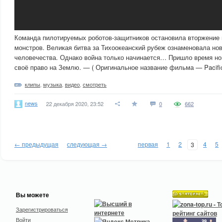
Команда пилотируемых роботов-защитников остановила вторжение 
монстров. Великая битва за Тихоокеанский рубеж ознаменовала нов
человечества. Однако война только начинается… Пришло время но
своё право на Землю. — ( Оригинальное название фильма — Pacific 
клипы
,
музыка
,
видео
,
смотреть
news
22 декабря 2020, 23:52
0
662
← предыдущая
следующая →
первая
1
2
4
5
3
Вы можете
Зарегистрироваться
Войти