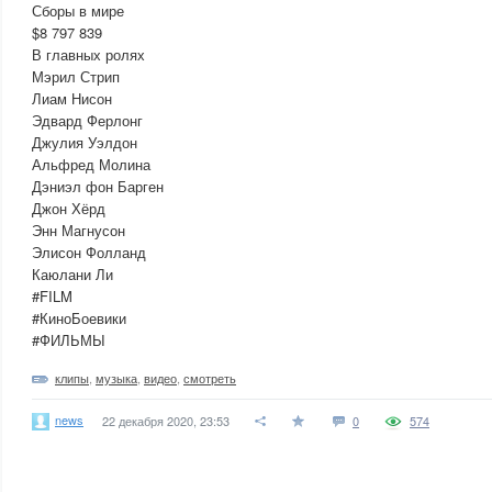
Сборы в мире
$8 797 839
В главных ролях
Мэрил Стрип
Лиам Нисон
Эдвард Ферлонг
Джулия Уэлдон
Альфред Молина
Дэниэл фон Барген
Джон Хёрд
Энн Магнусон
Элисон Фолланд
Каюлани Ли
#FILM
#КиноБоевики
#ФИЛЬМЫ
клипы
,
музыка
,
видео
,
смотреть
news
22 декабря 2020, 23:53
0
574