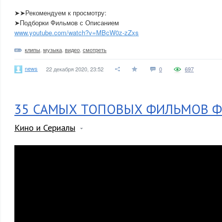
➤➤Рекомендуем к просмотру:
➤Подборки Фильмов с Описанием
www.youtube.com/watch?v=MBcW0z-zZxs
клипы
,
музыка
,
видео
,
смотреть
news
22 декабря 2020, 23:52
0
697
35 САМЫХ ТОПОВЫХ ФИЛЬМОВ Ф
Кино и Сериалы