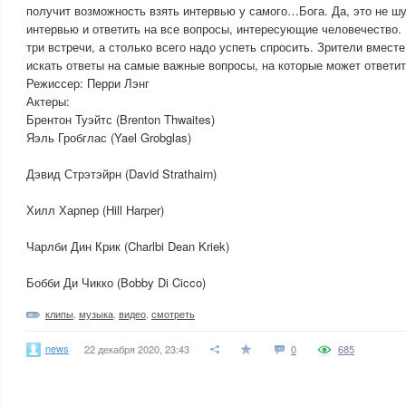
получит возможность взять интервью у самого…Бога. Да, это не шу
интервью и ответить на все вопросы, интересующие человечество.
три встречи, а столько всего надо успеть спросить. Зрители вмест
искать ответы на самые важные вопросы, на которые может ответи
Режиссер: Перри Лэнг
Актеры:
Брентон Туэйтс (Brenton Thwaites)
Яэль Гробглас (Yael Grobglas)
Дэвид Стрэтэйрн (David Strathairn)
Хилл Харпер (Hill Harper)
Чарлби Дин Крик (Charlbi Dean Kriek)
Бобби Ди Чикко (Bobby Di Cicco)
клипы
,
музыка
,
видео
,
смотреть
news
22 декабря 2020, 23:43
0
685