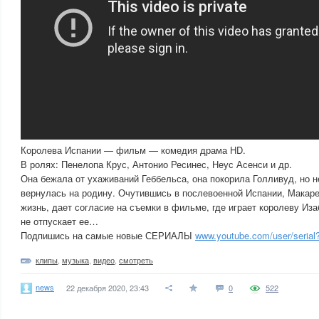
Королева Испании — фильм — комедия драма HD.
В ролях: Пенелопа Крус, Антонио Ресинес, Неус Асенси и др.
Она бежала от ухаживаний Геббельса, она покорила Голливуд, но 
вернулась на родину. Очутившись в послевоенной Испании, Макаре
жизнь, дает согласие на съемки в фильме, где играет королеву Иза
не отпускает ее…
Подпишись на самые новые СЕРИАЛЫ
www.youtube.com/user/serial
клипы
,
музыка
,
видео
,
смотреть
news
22 декабря 2020, 23:43
0
522