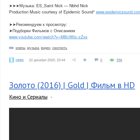
➤➤➤Музыка: ES_Saint Nick — Nbhd Nick
Production Music courtesy of Epidemic Sound"
www.epidemicsound.co
➤➤Рекомендуем к просмотру:
➤Подборки Фильмов с Описанием
www.youtube.com/watch?v=MBcW0z-zZxs
клипы
,
музыка
,
видео
,
смотреть
news
22 декабря 2020, 23:44
0
556
Золото (2016) | Gold | Фильм в HD
Кино и Сериалы