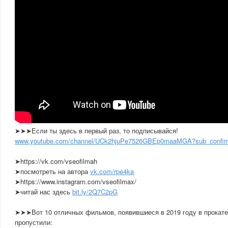
➤➤➤Если ты здесь в первый раз, то подписывайся!
www.youtube.com/channel/UCk2hjuPe7526GBEp0maaMGA?sub_confir
➤https://vk.com/vseofilmah
➤посмотреть на автора
vk.com/rpe4ka
➤https://www.instagram.com/vseofilmax/
➤читай нас здесь
bit.ly/2Q7C2pG
➤➤➤Вот 10 отличных фильмов, появившиеся в 2019 году в прокате
пропустили: