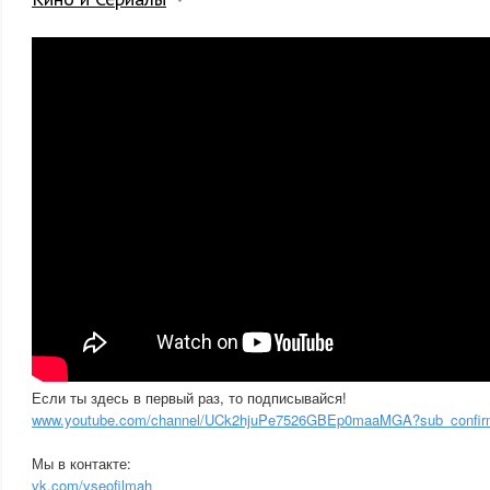
Если ты здесь в первый раз, то подписывайся!
www.youtube.com/channel/UCk2hjuPe7526GBEp0maaMGA?sub_confir
Мы в контакте:
vk.com/vseofilmah