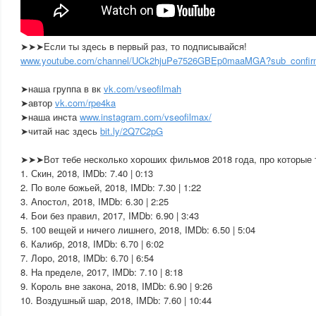
➤➤➤Если ты здесь в первый раз, то подписывайся!
www.youtube.com/channel/UCk2hjuPe7526GBEp0maaMGA?sub_confir
➤наша группа в вк
vk.com/vseofilmah
➤автор
vk.com/rpe4ka
➤наша инста
www.instagram.com/vseofilmax/
➤читай нас здесь
bit.ly/2Q7C2pG
➤➤➤Вот тебе несколько хороших фильмов 2018 года, про которые 
1. Скин, 2018, IMDb: 7.40 | 0:13
2. По воле божьей, 2018, IMDb: 7.30 | 1:22
3. Апостол, 2018, IMDb: 6.30 | 2:25
4. Бои без правил, 2017, IMDb: 6.90 | 3:43
5. 100 вещей и ничего лишнего, 2018, IMDb: 6.50 | 5:04
6. Калибр, 2018, IMDb: 6.70 | 6:02
7. Лоро, 2018, IMDb: 6.70 | 6:54
8. На пределе, 2017, IMDb: 7.10 | 8:18
9. Король вне закона, 2018, IMDb: 6.90 | 9:26
10. Воздушный шар, 2018, IMDb: 7.60 | 10:44