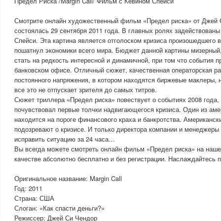
Предел Риска /Margin Call/ Фильм с Кевином Спейси
Смотрите онлайн художественный фильм «Предел риска» от Джей 
состоялась 29 сентября 2011 года. В главных ролях задействованы
Спейси. Эта картина является отголоском кризиса произошедшего в
пошатнул экономики всего мира. Бюджет данной картины мизерный,
стать на редкость интересной и динамичной, при том что события 
банковском офисе. Отличный сюжет, качественная операторская р
постоянного напряжения, в котором находятся биржевые маклеры,
все это не отпускает зрителя до самых титров.
Сюжет триллера «Предел риска» повествует о событиях 2008 года,
почувствовал первые толчки надвигающегося кризиса. Один из аме
находится на пороге финансового краха и банкротства. Американск
подозревают о кризисе. И только директора компании и менеджеры
исправить ситуацию за 24 часа…
Вы всегда можете смотреть онлайн фильм «Предел риска» на наш
качестве абсолютно бесплатно и без регистрации. Наслаждайтесь 
Оригинальное название: Margin Call
Год: 2011
Страна: США
Слоган: «Как спасти деньги?»
Режиссер: Джей Си Чендор