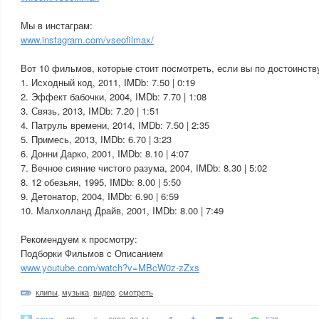
Мы в инстаграм:
www.instagram.com/vseofilmax/
Вот 10 фильмов, которые стоит посмотреть, если вы по достоинст
1. Исходный код, 2011, IMDb: 7.50 | 0:19
2. Эффект бабочки, 2004, IMDb: 7.70 | 1:08
3. Связь, 2013, IMDb: 7.20 | 1:51
4. Патруль времени, 2014, IMDb: 7.50 | 2:35
5. Примесь, 2013, IMDb: 6.70 | 3:23
6. Донни Дарко, 2001, IMDb: 8.10 | 4:07
7. Вечное сияние чистого разума, 2004, IMDb: 8.30 | 5:02
8. 12 обезьян, 1995, IMDb: 8.00 | 5:50
9. Детонатор, 2004, IMDb: 6.90 | 6:59
10. Малхолланд Драйв, 2001, IMDb: 8.00 | 7:49
Рекомендуем к просмотру:
Подборки Фильмов с Описанием
www.youtube.com/watch?v=MBcW0z-zZxs
клипы
,
музыка
,
видео
,
смотреть
news