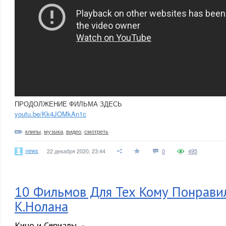
ПРОДОЛЖЕНИЕ ФИЛЬМА ЗДЕСЬ
youtu.be/Kk4JOMkAn1c
клипы
,
музыка
,
видео
,
смотреть
news
22 декабря 2020, 23:44
0
495
10 Фильмов Для Тех Кому Понравил
К.Нолана
Кино и Сериалы