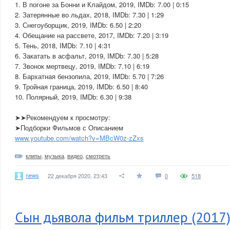
1. В погоне за Бонни и Клайдом, 2019, IMDb: 7.00 | 0:15
2. Затерянные во льдах, 2018, IMDb: 7.30 | 1:29
3. Снегоуборщик, 2019, IMDb: 6.50 | 2:20
4. Обещание на рассвете, 2017, IMDb: 7.20 | 3:19
5. Тень, 2018, IMDb: 7.10 | 4:31
6. Закатать в асфальт, 2019, IMDb: 7.30 | 5:28
7. Звонок мертвецу, 2019, IMDb: 7.10 | 6:19
8. Бархатная бензопила, 2019, IMDb: 5.70 | 7:26
9. Тройная граница, 2019, IMDb: 6.50 | 8:40
10. Полярный, 2019, IMDb: 6.30 | 9:38
➤➤Рекомендуем к просмотру:
➤Подборки Фильмов с Описанием
www.youtube.com/watch?v=MBcW0z-zZxs
клипы
,
музыка
,
видео
,
смотреть
news
22 декабря 2020, 23:43
0
518
Сын дьявола фильм триллер (2017