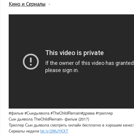
Кино и Сериалы
#фильм #Сындьявола #TheChildRemain#драма #триллер
Сын дьявола TheChildRemain- фильм (2017)
Триллер Сын дьявола смотреть онлайн бесплатно в хорошем качес
Сериалы недели
bit.ly/2WuYKXT