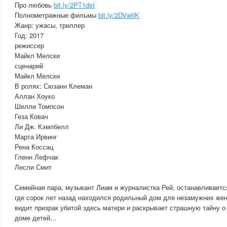
Про любовь
bit.ly/2PT1dst
Полнометражные фильмы
bit.ly/2DVwtlK
Жанр: ужасы, триллер
Год: 2017
режиссер
Майкл Мелски
сценарий
Майкл Мелски
В ролях: Сюзанн Клеман
Аллан Хоуко
Шелли Томпсон
Геза Ковач
Ли Дж. Кэмпбелл
Марта Ирвинг
Рена Коссац
Гленн Лефчак
Лесли Смит
Семейная пара, музыкант Лиам и журналистка Рей, останавливается
где сорок лет назад находился родильный дом для незамужних же
видит призрак убитой здесь матери и раскрывает страшную тайну о
доме детей…