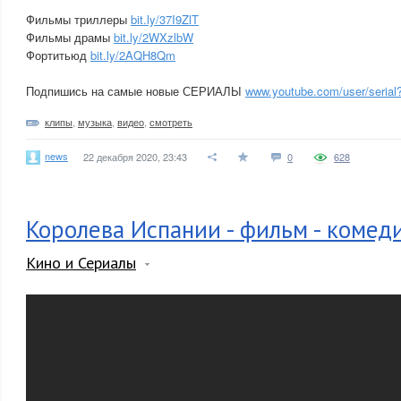
Фильмы триллеры
bit.ly/37I9ZlT
Фильмы драмы
bit.ly/2WXzlbW
Фортитьюд
bit.ly/2AQH8Qm
Подпишись на самые новые СЕРИАЛЫ
www.youtube.com/user/serial
клипы
,
музыка
,
видео
,
смотреть
news
22 декабря 2020, 23:43
0
628
Королева Испании - фильм - комед
Кино и Сериалы