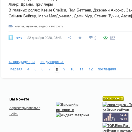
Жанр: Драмы, Триллеры
В главных ролях: Кевин Спейси, Пол Беттани, Джереми Айронс, За
Саймон Бейкер, Мэри МакДоннелл, Деми Мур, Стенли Туччи, Ааси
клипы
,
музыка
,
видео
,
смотреть
news
22 декабря 2020, 23:43
0
537
← предыдущая
следующая →
первая
4
5
6
7
9
10
11
12
последняя
8
Вы можете
Зарегистрироваться
Войти