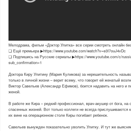
Мелодрама, фильм «Доктор Улитка» все серии смотреть онлайн бе
❏ Ещё премьера ▶https://www.youtube.com/watch?v=e3I7ouJ4vDc
❏ Подпишись на Русские сериалы ▶https://www.youtube.com/c/russia
sub_confirmation=1
Доктора Киру Улитину (Мария Куликова) за нерешительность называ
только в личной жизни – верит всему, что говорит ей женатый воз
Виктор Савельев (Александр Ефимов), боится надавить на него и п
женой.
В работе же Кира – редкий профессионал, врач-акушер от бога, на 
спасенных жизней. Вот только коллеги не всегда прислушиваются 
их вине на операционном столе Киры погибает ребенок.
Савельев вынужден показательно уволить Улитку. И тут же выясняе