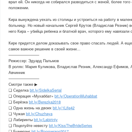
врал ей. Он никогда не собирался разводиться с женой, более того 
положении.
Кира вынуждена уехать из столицы и устроиться на работу в мале
больницу. Но новый начальник Сергей Крутов (Владислав Резник) вс
него Кира – yбийца ребенка и блатной врач, которого ему навязали 
Кире придется делом доказывать свое право спасать людей. А еще
самое важное решение в своей жизни…
————————
Режиссер: Эдуард Пальмов
В ролях: Мария Куликова, Владислав Резник, Александр Ефимов, 
Авчинник
————————
Смотри также ▶
❏ Сиделка
bit.ly/SidelkaSerial
❏ Операция «Мухаббат»
bit.ly/OperationMuhabbat
❏ Берёзка
bit.ly/Berezka2018
❏ Одна жизнь на двоих
bit.ly/1Life42
❏ Чужая
bit.ly/Chuzhaya
❏ Лабиринты
bit.ly/Labirinty
❏ Поцелуйте невесту
bit.ly/KissTheBrideSeries
❏ Бумеранг
bit.ly/Boomerang2017