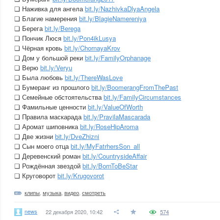
❏ Наживка для ангела
bit.ly/NazhivkaDlyaAngela
❏ Благие намерения
bit.ly/BlagieNamereniya
❏ Берега
bit.ly/Berega
❏ Пончик Люся
bit.ly/Pon4ikLusya
❏ Чёрная кровь
bit.ly/ChornayaKrov
❏ Дом у большой реки
bit.ly/FamilyOrphanage
❏ Верю
bit.ly/Veryu
❏ Была любовь
bit.ly/ThereWasLove
❏ Бумеранг из прошлого
bit.ly/BoomerangFromThePast
❏ Семейные обстоятельства
bit.ly/FamilyCircumstances
❏ Фамильные ценности
bit.ly/ValueOfWorth
❏ Правила маскарада
bit.ly/PravilaMascarada
❏ Аромат шиповника
bit.ly/RoseHipAroma
❏ Две жизни
bit.ly/DveZhizni
❏ Сын моего отца
bit.ly/MyFatrhersSon_all
❏ Деревенский роман
bit.ly/CountrysideAffair
❏ Рождённая звездой
bit.ly/BornToBeStar
❏ Круговорот
bit.ly/Krugovorot
клипы
,
музыка
,
видео
,
смотреть
news
22 декабря 2020, 10:42
574