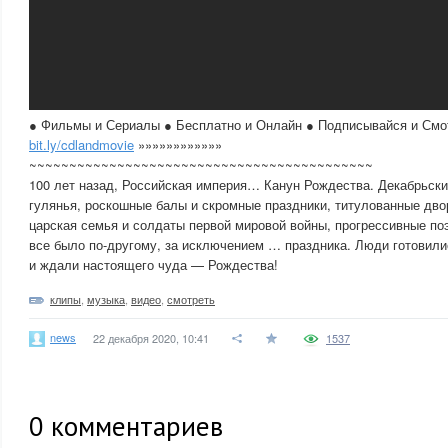
● Фильмы и Сериалы ● Бесплатно и Онлайн ● Подписывайся и Смо
bit.ly/cdlandmovie
»»»»»»»»»»»»
~~~~~~~~~~~~~~~~~~~~~~~~~~~~~~~~~~~~~~~~~~~
100 лет назад, Российская империя… Канун Рождества. Декабрьски
гулянья, роскошные балы и скромные праздники, титулованные дво
царская семья и солдаты первой мировой войны, прогрессивные п
все было по-другому, за исключением … праздника. Люди готовили
и ждали настоящего чуда — Рождества!
клипы
,
музыка
,
видео
,
смотреть
news
22 декабря 2020, 10:41
1537
0
комментариев