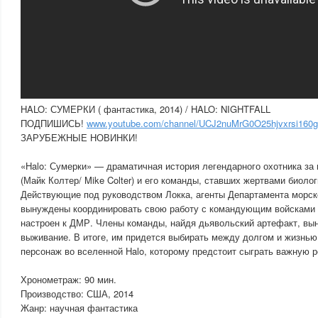
HALO: СУМЕРКИ ( фантастика, 2014) / HALO: NIGHTFALL
ПОДПИШИСЬ!
www.youtube.com/channel/UCJ2nuMrG0O25hjvxrsi160g
ЗАРУБЕЖНЫЕ НОВИНКИ!
«Halo: Сумерки» — драматичная история легендарного охотника за
(Майк Колтер/ Mike Colter) и его команды, ставших жертвами биолог
Действующие под руководством Локка, агенты Департамента морск
вынуждены координировать свою работу с командующим войсками 
настроен к ДМР. Члены команды, найдя дьявольский артефакт, вы
выживание. В итоге, им придется выбирать между долгом и жизнью
персонаж во вселенной Halo, которому предстоит сыграть важную ро
Хронометраж: 90 мин.
Производство: США, 2014
Жанр: научная фантастика