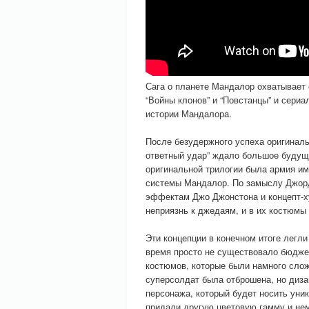
Сага о планете Мандалор охватывает 
“Войны клонов” и “Повстанцы” и сери
истории Мандалора.
После безудержного успеха оригиналь
ответный удар” ждало большое будуще
оригинальной трилогии была армия им
системы Мандалор. По замыслу Джорд
эффектам Джо Джонстона и концепт-х
неприязнь к джедаям, и в их костюмы
Эти концепции в конечном итоге легли
время просто не существовало бюджет
костюмов, которые были намного слож
суперсолдат была отброшена, но диза
персонажа, который будет носить уни
придали другую цветовую гамму и нем