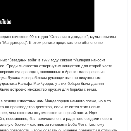
серию комиксов 90-х годов “Сказания о джедаях”, мультсериалы
ал “Мандалорец”. В этом ролике представлено объяснение
ных “Звездных войн” в 1977 году сиквел “Империя наносит
е. Среди множества отвергнутых концептов для второй части
перских суперсолдат, закованных в броню головорезов из
жа Лукаса и разработкам руководителя по визуальным
удожника Ральфа МакКуорри, у этих бойцов была давняя
 было встроено множество оружия для борьбы с ними.
 в основу известных нам Мандалорцев намного позже, но в то
а на производство десятков, если не сотен этих новых
нее, чем костюмы штурмовиков из первой части. Идея
йн, несомненно, был великолепен, и ради него создали нового
кальную броню – охотник за головами Боба Фетт. Костюму
ного потертости, чтобы создать ощущение древности и отличить