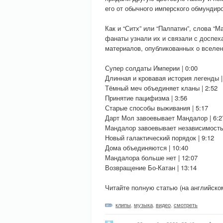
его от обычного имперского обмундир
Как и “Ситх” или “Палпатин”, слова “М
фанаты узнали их и связали с доспех
материалов, опубликованных о вселен
Супер солдаты Империи | 0:00
Длинная и кровавая история легенды |
Тёмный меч объединяет кланы | 2:52
Принятие пацифизма | 3:56
Старые способы выживания | 5:17
Дарт Мол завоевывает Мандалор | 6:2
Мандалор завоевывает независимость
Новый галактический порядок | 9:12
Дома объединяются | 10:40
Мандалора больше нет | 12:07
Возвращение Бо-Катан | 13:14
Читайте полную статью (на английско
клипы
,
музыка
,
видео
,
смотреть