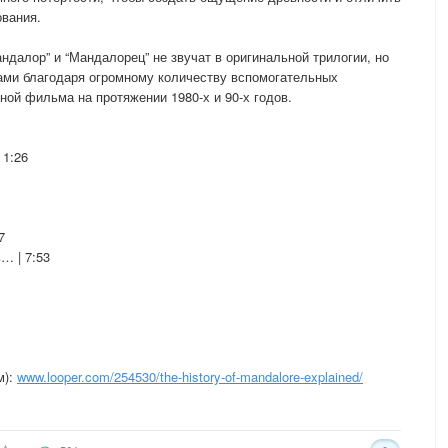
ования.
андалор” и “Мандалорец” не звучат в оригинальной трилогии, но
ами благодаря огромному количеству вспомогательных
ной фильма на протяжении 1980-х и 90-х годов.
 1:26
7
… | 7:53
м):
www.looper.com/254530/the-history-of-mandalore-explained/