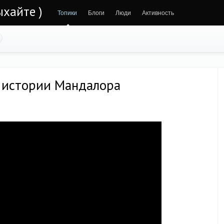
ыхайте )
Топики
Блоги
Люди
Активность
 истории Мандалора