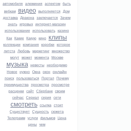
автомобиля
алюминия
аспектом
быть
видео
вебкам
выполняется
Дом
доставка
Дракона
заключается
Зачем
знать
игровых
интернет-магазин
использование
использовать
казино
клипы
Как
Какие
Какую
кино
коллекции
компания
коробки
которое
литста
Любовь
маркетинг
множество
могут
может
момента
Москве
музыка
невесты
необходимо
онлайн
Новое
нужно
Окна
окон
поиск
пользоваться
Портал
Почему
преимущества
просмотра
просмотре
расценки
сайт
Сбербанк
своим
сейчас
Сериал
серия
сети
смотреть
ссылка
стоит
Существует
Сущность
сюжета
Телеграмм
услуги
фильмов
Цена
цены
чем