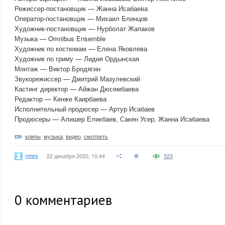
Режиссер-постановщик — Жанна Исабаева
Оператор-постановщик — Михаил Блинцов
Художник-постановщик — Нурболат Жапаков
Музыка — Omnibus Ensemble
Художник по костюмам — Елена Яковлева
Художник по гриму — Лидия Ордынская
Монтаж — Виктор Бродягин
Звукорежиссер — Дмитрий Мазулевский
Кастинг директор — Айжан Дюсембаева
Редактор — Кенже Каирбаева
Исполнительный продюсер — Артур Исабаев
Продюсеры — Алишер Еликбаев, Сакен Усер, Жанна Исабаева
клипы
,
музыка
,
видео
,
смотреть
news
22 декабря 2020, 10:44
523
0
комментариев