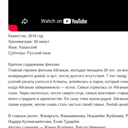
Казахстан, 2018 год
Хронометраж: 90 минут
Язык: Казахский
Субтитры: Русский язык
Краткое содержание фильма
Главная героиня фильма Айганым, молодая женщина 25 лет, из мн
возвращается домой, в аул, после долгого отсутствия. 7 лет назад
усилий уехала учиться в Алматы, влюбилась в парня, который сна
когда Айганым забеременела — исчез. Семья отреклась от Айганым
сына. Через несколько, после смерти отца, семью возглавил старш
много страдала в одиночестве. Ее сыну тоже нужна родня. Айганы
своим корням, желая снова стать частью своей семьи. Любой ценой
В главных ролях: Жанаргуль Жаныаманова, Нышанбек Жубанаев, Р
Индира Кулмагамбетова, Есим Турарбек
Авторы сценария — Жанна Исабаева, Виктор Немченко