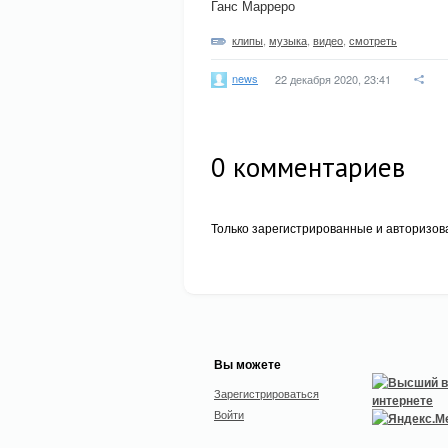
Ганс Марреро
клипы
,
музыка
,
видео
,
смотреть
news
22 декабря 2020, 23:41
0
комментариев
Только зарегистрированные и авторизов
Вы можете
Зарегистрироваться
Войти