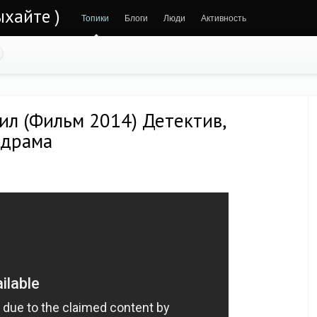
ыхайте )
Топики
Блоги
Люди
Активность
ил (Фильм 2014) Детектив,
 драма