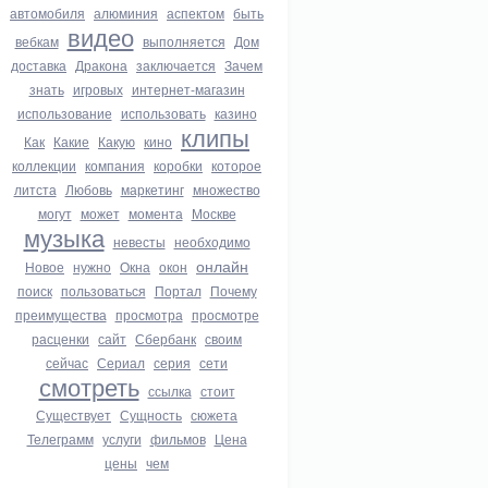
автомобиля
алюминия
аспектом
быть
видео
вебкам
выполняется
Дом
доставка
Дракона
заключается
Зачем
знать
игровых
интернет-магазин
использование
использовать
казино
клипы
Как
Какие
Какую
кино
коллекции
компания
коробки
которое
литста
Любовь
маркетинг
множество
могут
может
момента
Москве
музыка
невесты
необходимо
онлайн
Новое
нужно
Окна
окон
поиск
пользоваться
Портал
Почему
преимущества
просмотра
просмотре
расценки
сайт
Сбербанк
своим
сейчас
Сериал
серия
сети
смотреть
ссылка
стоит
Существует
Сущность
сюжета
Телеграмм
услуги
фильмов
Цена
цены
чем