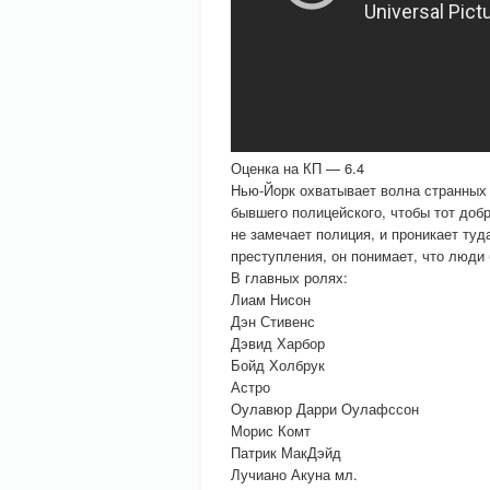
Оценка на КП — 6.4
Нью-Йорк охватывает волна странных 
бывшего полицейского, чтобы тот доб
не замечает полиция, и проникает туд
преступления, он понимает, что люди 
В главных ролях:
Лиам Нисон
Дэн Стивенс
Дэвид Харбор
Бойд Холбрук
Астро
Оулавюр Дарри Оулафссон
Морис Комт
Патрик МакДэйд
Лучиано Акуна мл.