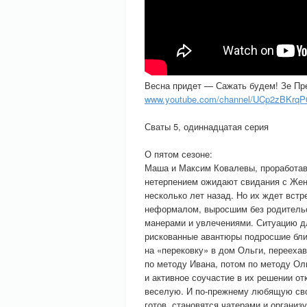
Весна придет — Сажать будем! Зе Пр
www.youtube.com/channel/UCp2zBKr
Сваты 5, одиннадцатая серия
О пятом сезоне:
Маша и Максим Ковалевы, проработав
нетерпением ожидают свидания с Жен
несколько лет назад. Но их ждет встр
неформалом, выросшим без родитель
манерами и увлечениями. Ситуацию дл
рискованные авантюры подросшие бли
на «перековку» в дом Ольги, перееха
по методу Ивана, потом по методу Ол
и активное соучастие в их решении 
веселую. И по-прежнему любящую сво
готов, становятся чатерами и органи