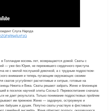
езидент Слуга Народа
qP0ZQF6RN4RJtF2Q
 в Голландии восемь лет, возвращаются домой. Сваты с
ей — уже без Юрия, не пережившего сердечного приступа
еча не с милой послушной девочкой, а с трудным подростком-
ского внимания и теперь пугающим окружающих своими
я сватов усугубляют расчетливые и хитрые, готовые на
знецы Никита и Вика. Сваты решают забрать Женю и близнецов
вшей в поселок научной элиты Сосны-3. Перевоспитание сначала
ьги не дает результата. Только понимание подростковых проблем
открывают им прежнюю Женю — задорную, остроумную и
их бабушек и душек. Попутно сваты участвую в фестивале
зуют семейный ансамбль, Женя обретает подругу, оказавшуюся