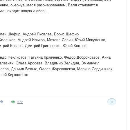
чение, обернувшееся разочарованием, Валя становится
ьга находит новую любовь.
ргей Шефир, Андрей Яковлев, Борис Шефир
Жиленков, Андрей Ильков, Михаил Савин, Юрий Микуленко,
трий Козлов, Дмитрий Григоренко, Юрий Костюк
ндр Феклистов, Татьяна Кравченко, Федор Добронравов, Анна
елезняк, Ольга Аросева, Владимир Зельдин, Эммануил
олева, Даниил Белых, Олеся Жураковская, Марина Сердишнюк,
ксей Кирющенко
672
0