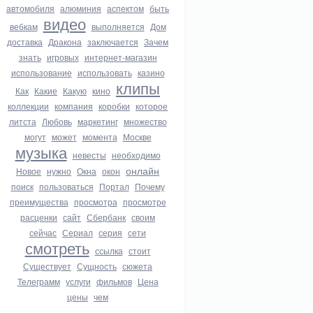
автомобиля
алюминия
аспектом
быть
видео
вебкам
выполняется
Дом
доставка
Дракона
заключается
Зачем
знать
игровых
интернет-магазин
использование
использовать
казино
клипы
Как
Какие
Какую
кино
коллекции
компания
коробки
которое
литста
Любовь
маркетинг
множество
могут
может
момента
Москве
музыка
невесты
необходимо
онлайн
Новое
нужно
Окна
окон
поиск
пользоваться
Портал
Почему
преимущества
просмотра
просмотре
расценки
сайт
Сбербанк
своим
сейчас
Сериал
серия
сети
смотреть
ссылка
стоит
Существует
Сущность
сюжета
Телеграмм
услуги
фильмов
Цена
цены
чем