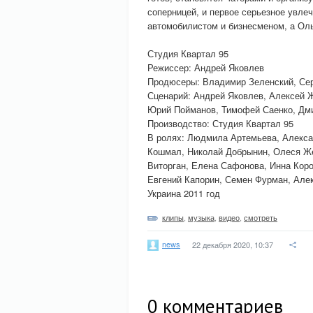
соперницей, и первое серьезное увле
автомобилистом и бизнесменом, а Ол
Студия Квартал 95
Режиссер: Андрей Яковлев
Продюсеры: Владимир Зеленский, Се
Сценарий: Андрей Яковлев, Алексей 
Юрий Пойманов, Тимофей Саенко, Дми
Производство: Студия Квартал 95
В ролях: Людмила Артемьева, Алекса
Кошмал, Николай Добрынин, Олеся Ж
Виторган, Елена Сафонова, Инна Кор
Евгений Капорин, Семен Фурман, Але
Украина 2011 год
клипы
,
музыка
,
видео
,
смотреть
news
22 декабря 2020, 10:37
0
комментариев