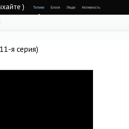
ыхайте )
Топики
Блоги
Люди
Активность
 11-я серия)