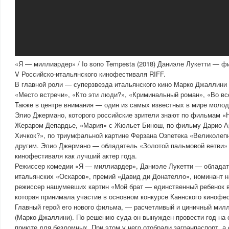
«Я — миллиардер» / Io sono Tempesta (2018) Даниэле Лукетти — ф
V Российско-итальянского кинофестиваля RIFF.
В главной роли — суперзвезда итальянского кино Марко Джаллини
«Место встречи», «Кто эти люди?», «Криминальный роман», «Во все
Также в центре внимания — один из самых известных в мире молод
Элио Джермано, которого российские зрители знают по фильмам «Н
Жераром Депардье, «Мария» с Жюльет Бинош, по фильму Дарио А
Хичкок?», по триумфальной картине Ферзана Озпетека «Великолепн
другим. Элио Джермано — обладатель «Золотой пальмовой ветви» 
кинофестиваля как лучший актер года.
Режиссер комедии «Я — миллиардер», Даниэле Лукетти — облада
итальянских «Оскаров», премий «Давид ди Донателло», номинант н
режиссер нашумевших картин «Мой брат — единственный ребенок в
которая принимала участие в основном конкурсе Каннского кинофе
Главный герой его нового фильма, — расчетливый и циничный мил
(Марко Джаллини). По решению суда он вынужден провести год на
приюте для бездомных. При этом у него отобрали загранпаспорт, а