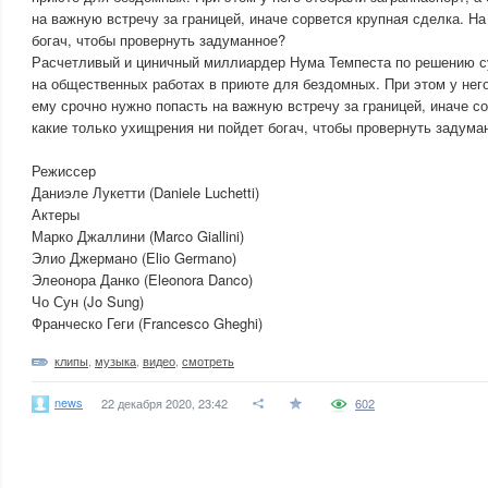
на важную встречу за границей, иначе сорвется крупная сделка. Н
богач, чтобы провернуть задуманное?
Расчетливый и циничный миллиардер Нума Темпеста по решению с
на общественных работах в приюте для бездомных. При этом у него
ему срочно нужно попасть на важную встречу за границей, иначе с
какие только ухищрения ни пойдет богач, чтобы провернуть задума
Режиссер
Даниэле Лукетти (Daniele Luchetti)
Актеры
Марко Джаллини (Marco Giallini)
Элио Джермано (Elio Germano)
Элеонора Данко (Eleonora Danco)
Чо Сун (Jo Sung)
Франческо Геги (Francesco Gheghi)
клипы
,
музыка
,
видео
,
смотреть
news
22 декабря 2020, 23:42
602