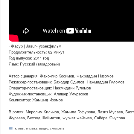
«Жасур | Jasur» узбекфильм
Продолжительность: 82 минут
Год выпуска: 2011 год
Язык: Русский (закадровый)
Автор сценария: Жахонгир Косимов, Фахриддин Низомов
Режиссер-постановщик: Баходир Одилов, Нажмиддин Гуломов
Оператор-постановщик: Нажмиддин Гуломов
Художник-постановщик: Алишер Умурзоков
Композитор: Жамшид Изомов
В ролях: Миролим Киличов, Жамила Гофурова, Лазиз Мусаев, Бах
Жураева, Бехзод Шайматов, Фуркат Файзиев, Сайёра Юнусова
клипы
,
музыка
,
видео
,
смотреть