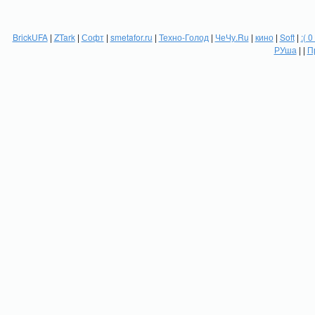
BrickUFA
|
ZTark
|
Софт
|
smetafor.ru
|
Техно-Голод
|
ЧеЧу.Ru
|
кино
|
Soft
|
:( 0
РУша
| |
П