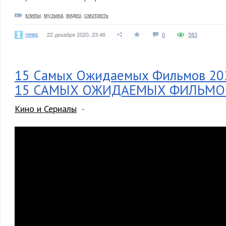
клипы
,
музыка
,
видео
,
смотреть
news
22 декабря 2020, 23:46
0
583
15 Самых Ожидаемых Фильмов 20
15 САМЫХ ОЖИДАЕМЫХ ФИЛЬМО
Кино и Сериалы