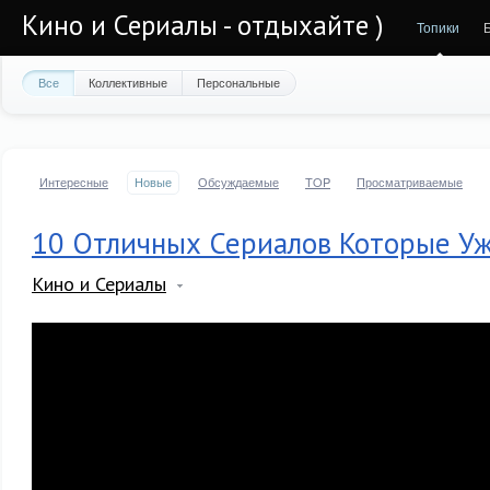
Кино и Сериалы - отдыхайте )
Топики
Все
Коллективные
Персональные
Интересные
Новые
Обсуждаемые
TOP
Просматриваемые
10 Отличных Сериалов Которые У
Кино и Сериалы