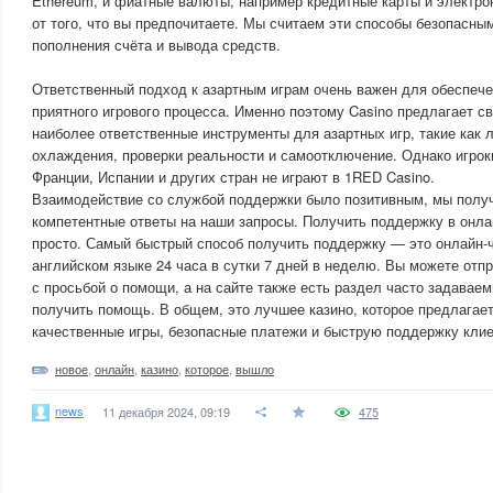
Ethereum, и фиатные валюты, например кредитные карты и электро
от того, что вы предпочитаете. Мы считаем эти способы безопасны
пополнения счёта и вывода средств.
Ответственный подход к азартным играм очень важен для обеспече
приятного игрового процесса. Именно поэтому Casino предлагает с
наиболее ответственные инструменты для азартных игр, такие как 
охлаждения, проверки реальности и самоотключение. Однако игрок
Франции, Испании и других стран не играют в 1RED Casino.
Взаимодействие со службой поддержки было позитивным, мы полу
компетентные ответы на наши запросы. Получить поддержку в онла
просто. Самый быстрый способ получить поддержку — это онлайн-ч
английском языке 24 часа в сутки 7 дней в неделю. Вы можете отп
с просьбой о помощи, а на сайте также есть раздел часто задавае
получить помощь. В общем, это лучшее казино, которое предлагае
качественные игры, безопасные платежи и быструю поддержку клие
новое
,
онлайн
,
казино
,
которое
,
вышло
news
11 декабря 2024, 09:19
475