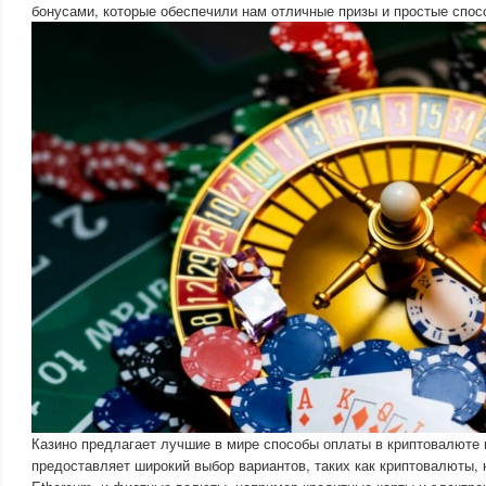
бонусами, которые обеспечили нам отличные призы и простые спос
Казино предлагает лучшие в мире способы оплаты в криптовалюте
предоставляет широкий выбор вариантов, таких как криптовалюты, н