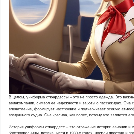
В целом, униформа стюардессы – это не просто одежда. Это важн
авиакомпании, символ ее надежности и заботы о пассажирах. Она 
впечатление, формирует настроение и подчеркивает особую атмос
воздушного судна. Она красива, как полет, потому что является е
История униформы стюардесс – это отражение истории авиации и 
бортпроводницы, появившиеся в 1930-х годах, носили простую и пр