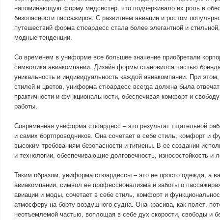
напоминающую форму медсестер, что подчеркивало их роль в обе
безопасности пассажиров. С развитием авиации и ростом популярн
путешествий форма стюардесс стала более элегантной и стильной,
модные тенденции.
Со временем в униформе все большее значение приобретали корпо
символика авиакомпании. Дизайн формы становился частью бренда
уникальность и индивидуальность каждой авиакомпании. При этом,
стилей и цветов, униформа стюардесс всегда должна была отвеча
практичности и функциональности, обеспечивая комфорт и свободу
работы.
Современная униформа стюардесс – это результат тщательной раб
и самих бортпроводников. Она сочетает в себе стиль, комфорт и ф
высоким требованиям безопасности и гигиены. В ее создании испо
и технологии, обеспечивающие долговечность, износостойкость и л
Таким образом, униформа стюардессы – это не просто одежда, а 
авиакомпании, символ ее профессионализма и заботы о пассажира
авиации и моды, сочетает в себе стиль, комфорт и функциональнос
атмосферу на борту воздушного судна. Она красива, как полет, пот
неотъемлемой частью, воплощая в себе дух скорости, свободы и б