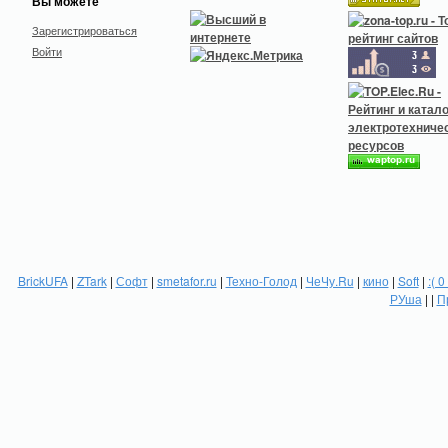
Вы можете
Зарегистрироваться
Войти
BrickUFA
|
ZTark
|
Софт
|
smetafor.ru
|
Техно-Голод
|
ЧеЧу.Ru
|
кино
|
Soft
|
:( 0
РУша
| |
П