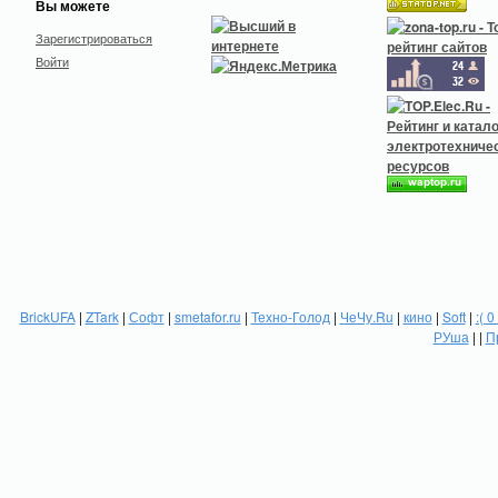
Вы можете
Зарегистрироваться
Войти
BrickUFA
|
ZTark
|
Софт
|
smetafor.ru
|
Техно-Голод
|
ЧеЧу.Ru
|
кино
|
Soft
|
:( 0
РУша
| |
П