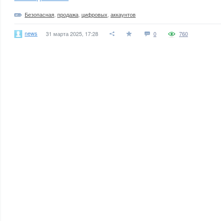
Безопасная
,
продажа
,
цифровых
,
аккаунтов
news
31 марта 2025, 17:28
0
760