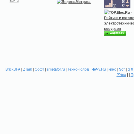
Войти
BrickUFA
|
ZTark
|
Софт
|
smetafor.ru
|
Техно-Голод
|
ЧеЧу.Ru
|
кино
|
Soft
|
:( 0
РУша
| |
П