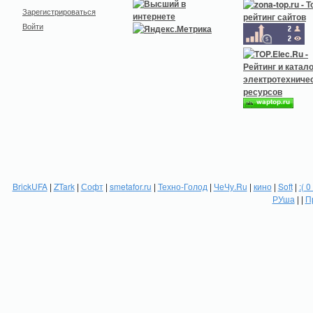
Зарегистрироваться
Войти
BrickUFA
|
ZTark
|
Софт
|
smetafor.ru
|
Техно-Голод
|
ЧеЧу.Ru
|
кино
|
Soft
|
:( 0
РУша
| |
П