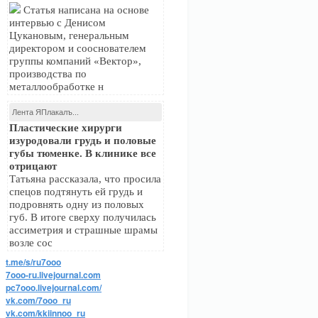
Статья написана на основе
интервью с Денисом
Цукановым, генеральным
директором и сооснователем
группы компаний «Вектор»,
производства по
металлообработке н
Лента ЯПлакалъ...
Пластические хирурги
изуродовали грудь и половые
губы тюменке. В клинике все
отрицают
Татьяна рассказала, что просила
спецов подтянуть ей грудь и
подровнять одну из половых
губ. В итоге сверху получилась
ассиметрия и страшные шрамы
возле сос
t.me/s/ru7ooo
7ooo-ru.livejournal.com
pc7ooo.livejournal.com/
vk.com/7ooo_ru
vk.com/kkiinnoo_ru