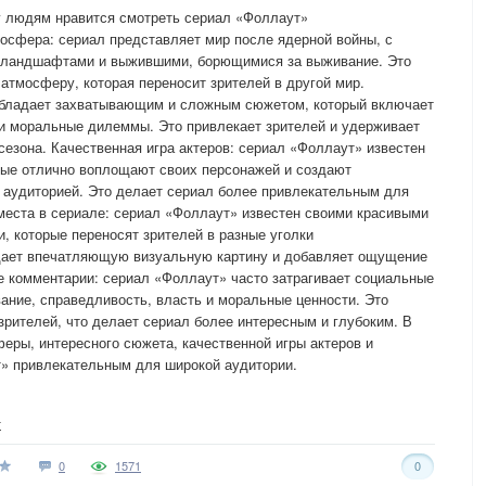
у людям нравится смотреть сериал «Фоллаут»
осфера: сериал представляет мир после ядерной войны, с
 ландшафтами и выжившими, борющимися за выживание. Это
атмосферу, которая переносит зрителей в другой мир.
обладает захватывающим и сложным сюжетом, который включает
я и моральные дилеммы. Это привлекает зрителей и удерживает
сезона. Качественная игра актеров: сериал «Фоллаут» известен
рые отлично воплощают своих персонажей и создают
 аудиторией. Это делает сериал более привлекательным для
 места в сериале: сериал «Фоллаут» известен своими красивыми
, которые переносят зрителей в разные уголки
здает впечатляющую визуальную картину и добавляет ощущение
 комментарии: сериал «Фоллаут» часто затрагивает социальные
ание, справедливость, власть и моральные ценности. Это
рителей, что делает сериал более интересным и глубоким. В
еры, интересного сюжета, качественной игры актеров и
т» привлекательным для широкой аудитории.
т
0
1571
0