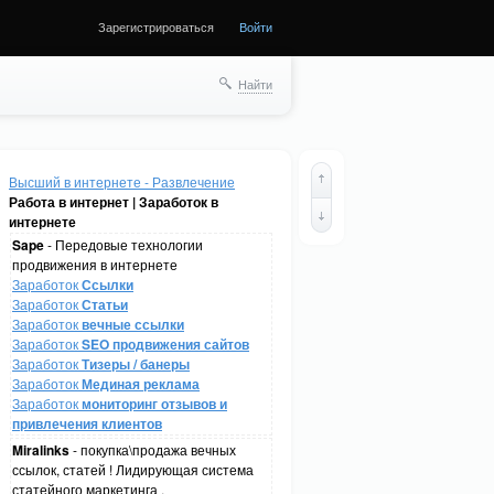
Зарегистрироваться
Войти
Найти
Высший в интернете - Развлечение
Работа в интернет | Заработок в
интернете
Sape
- Передовые технологии
продвижения в интернете
Заработок
Ссылки
Заработок
Статьи
Заработок
вечные ссылки
Заработок
SEO продвижения сайтов
Заработок
Тизеры / банеры
Заработок
Мединая реклама
Заработок
мониторинг отзывов и
привлечения клиентов
Miralinks
- покупка\продажа вечных
ссылок, статей ! Лидирующая система
статейного маркетинга .