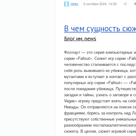
news
6 октября 2024, 14:53
В чем сущность сю
Блог им. news
Фоллаут — это серия компьютерных игр
серии «Fallout». Сюжет игр серии «Fa
человечество сталкивается с послед
себя роль выжившего из убежища, ко
мутантами и вступает в контакт с ра
популярных игр серии «Fallout» — «Fal
после покидания убежища. Путешеству
загадки и тайны, узнать о заговоре и
Vegas» игроку предстоит взять на себ
Невады. Он отправляется на поиски с
фракциями, борясь за контроль над Л
присутствуют собственные уникальные
разнообразием постапокалиптического
сюжета. В целом, сюжет игровой сери