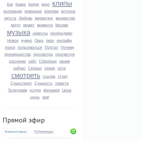
клипы
Как
Какие
Какую
кино
коллекции
компания
коробки
которое
литста
Любовь
маркетинг
множество
могут
может
момента
Москве
музыка
невесты
необходимо
онлайн
Новое
нужно
Окна
окон
поиск
пользоваться
Портал
Почему
преимущества
просмотра
просмотре
расценки
сайт
Сбербанк
своим
сейчас
Сериал
серия
сети
смотреть
ссылка
стоит
Существует
Сущность
сюжета
Телеграмм
услуги
фильмов
Цена
цены
чем
Прямой эфир
Комментарии
Публикации