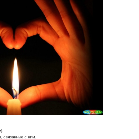
).
 связанные с ним.