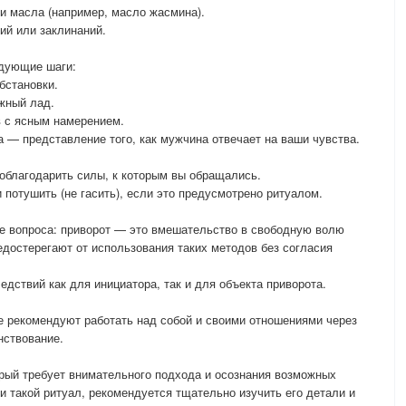
ли масла (например, масло жасмина).
ий или заклинаний.
едующие шаги:
бстановки.
ужный лад.
в с ясным намерением.
а — представление того, как мужчина отвечает на ваши чувства.
облагодарить силы, к которым вы обращались.
 потушить (не гасить), если это предусмотрено ритуалом.
е вопроса: приворот — это вмешательство в свободную волю
едостерегают от использования таких методов без согласия
дствий как для инициатора, так и для объекта приворота.
е рекомендуют работать над собой и своими отношениями через
нствование.
рый требует внимательного подхода и осознания возможных
и такой ритуал, рекомендуется тщательно изучить его детали и