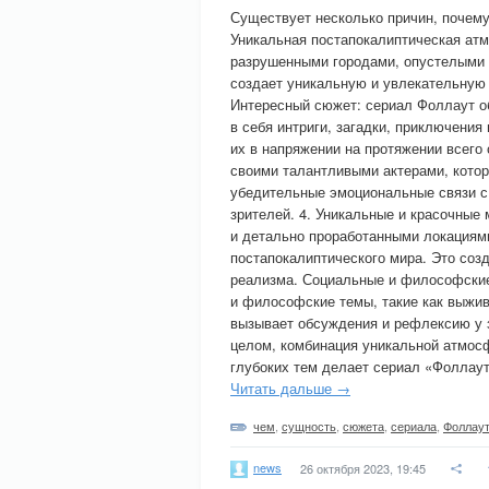
Существует несколько причин, почем
Уникальная постапокалиптическая атм
разрушенными городами, опустелыми
создает уникальную и увлекательную 
Интересный сюжет: сериал Фоллаут 
в себя интриги, загадки, приключени
их в напряжении на протяжении всего 
своими талантливыми актерами, кото
убедительные эмоциональные связи с
зрителей. 4. Уникальные и красочные
и детально проработанными локациями
постапокалиптического мира. Это со
реализма. Социальные и философские
и философские темы, такие как выжив
вызывает обсуждения и рефлексию у з
целом, комбинация уникальной атмосф
глубоких тем делает сериал «Фоллау
Читать дальше →
чем
,
сущность
,
сюжета
,
сериала
,
Фоллау
news
26 октября 2023, 19:45