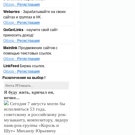
Обзор -
Регистрация
Webartex
- Зарабатывайте на своих
сайтах и группах в VK .
Обзор -
Регистрация
GoGetLinks
- научите свой сайт
приносить доход!
Обзор -
Регистрация
Mainlink
Продвижение сайтов с
помощью текстовых ссылок.
Обзор -
Регистрация
LinkFeed
Биржа ссылок.
Обзор -
Регистрация
Развлечения на выбор !
Лента ЯПлакалъ...
Я буду жить, кричал он,
вечно...
Сегодня 7 августа могло бы
исполниться 53 года,
советскому и российскому рок-
музыканту, композитору, лидеру
панк-рок-группы «Король и
Шут» Михаилу Юрьевичу