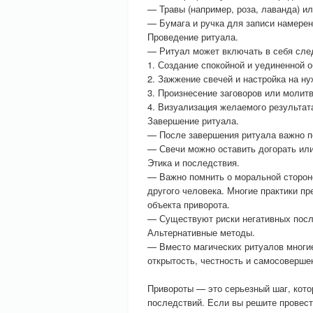
— Травы (например, роза, лаванда) и
— Бумага и ручка для записи намерен
Проведение ритуала.
— Ритуал может включать в себя сл
1. Создание спокойной и уединенной о
2. Зажжение свечей и настройка на н
3. Произнесение заговоров или молит
4. Визуализация желаемого результат
Завершение ритуала.
— После завершения ритуала важно п
— Свечи можно оставить догорать или
Этика и последствия.
— Важно помнить о моральной сторон
другого человека. Многие практики пр
объекта приворота.
— Существуют риски негативных после
Альтернативные методы.
— Вместо магических ритуалов многи
открытость, честность и самосоверше
Привороты — это серьезный шаг, кото
последствий. Если вы решите провест