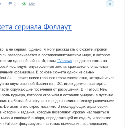
0
1204
0
жета сериала Фоллаут
, а не сериал. Однако, я могу рассказать о сюжете игровой
llout» разворачивается в постапокалиптическом мире, в котором
ствиями ядерной войны. Игрокам
TVshows
предстоит взять на
торый исследует опустошенные земли, сражается с опасными
зличными фракциями. В основе сюжета одной из самых
lout 3» — лежит поиск главного героя своего отца, который исчез
я по опустошенной Вашингтон, DC, игрок должен разгадать
 спасти окружающие поселения от разрушения. В «Fallout: New
я роль курьера, которого ограбили и оставили умирать в пустыне
воих грабителей и вступает в ряд конфликтов между различными
ас-Вегасом и его окрестностями. В последующих играх серии
 истории и задания, которые позволяют игрокам насладиться
 мира и свободой выбора, определяющей их судьбу и развитие
и «Fallout» фокусируется на темах выживания, исследования,