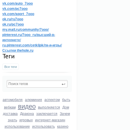
vk.com/auto_7ooo
vk.com/pc7ooo
vk.com/sport_7ooo
ok.ru/ru7ooo
ok.ru/pc7ooo
my.mail.ru/community/7ooo/
pinterest.ru/7ooo_ru/высший-в-
интернете/
ru.pinterest.com/cetkijpk/пк-и-игры/
Ссылки thehole.ru
Теги
Все теги
автомобиля
алюминия
аспектом
быть
видео
вебкам
выполняется
Дом
доставка
Дракона
заключается
Зачем
знать
игровых
интернет-магазин
использование
использовать
казино